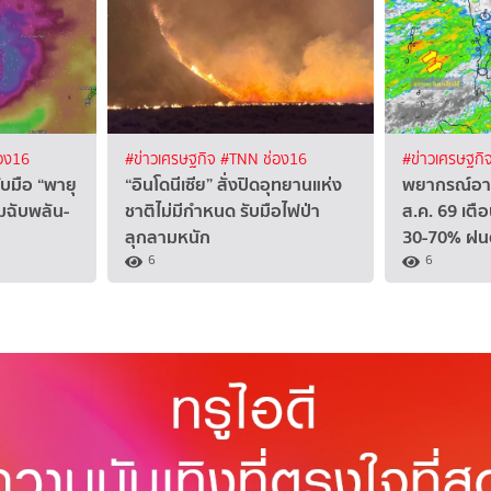
อง16
#ข่าวเศรษฐกิจ
#TNN ช่อง16
#ข่าวเศรษฐกิ
ับมือ “พายุ
“อินโดนีเซีย” สั่งปิดอุทยานแห่ง
พยากรณ์อาก
วมฉับพลัน-
ชาติไม่มีกำหนด รับมือไฟป่า
ส.ค. 69 เต
ลุกลามหนัก
30-70% ฝน
6
6