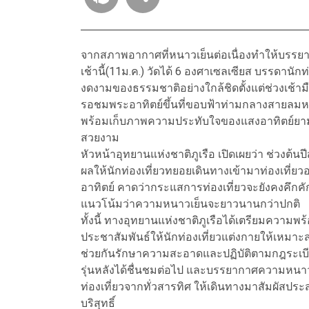
จากสภาพอากาศที่หนาวเย็นต่อเนื่องทำให้บรรยาก
เช้านี้(11ม.ค.) วัดได้ 6 องศาเซลเซียส บรรดาน
งดงามของธรรมชาติอย่างใกล้ชิดตั้งแต่ช่วงเช้ามื
รอชมพระอาทิตย์ขึ้นที่ขอบฟ้าท่ามกลางสายลม
พร้อมเก็บภาพความประทับใจของแสงอาทิตย์ยาม
สวยงาม
หัวหน้าอุทยานแห่งชาติภูเรือ เปิดเผยว่า ช่วงต้
ผลให้นักท่องเที่ยวทยอยเดินทางเข้ามาท่องเที่
อาทิตย์ คาดว่ากระแสการท่องเที่ยวจะยังคงคึกค
แนวโน้มว่าความหนาวเย็นจะยาวนานกว่าปกติ
ทั้งนี้ ทางอุทยานแห่งชาติภูเรือได้เตรียมค
ประชาสัมพันธ์ให้นักท่องเที่ยวแต่งกายให้เหม
ช่วยกันรักษาความสะอาดและปฏิบัติตามกฎระเบ
รุ่นหลังได้ชื่นชมต่อไป และบรรยากาศความหนาวเย็น
ท่องเที่ยวจากทั่วสารทิศ ให้เดินทางมาสัมผัส
บริสุทธิ์