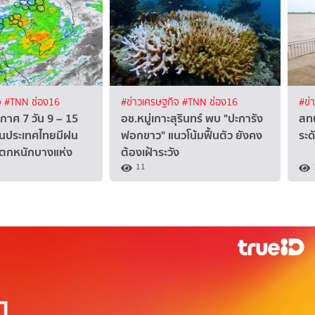
จ
#TNN ช่อง16
#ข่าวเศรษฐกิจ
#TNN ช่อง16
#ข่
าศ 7 วัน 9 – 15
อช.หมู่เกาะสุรินทร์ พบ "ปะการัง
สทน
ือนประเทศไทยมีฝน
ฟอกขาว" แนวโน้มฟื้นตัว ยังคง
ระด
ตกหนักบางแห่ง
ต้องเฝ้าระวัง
11