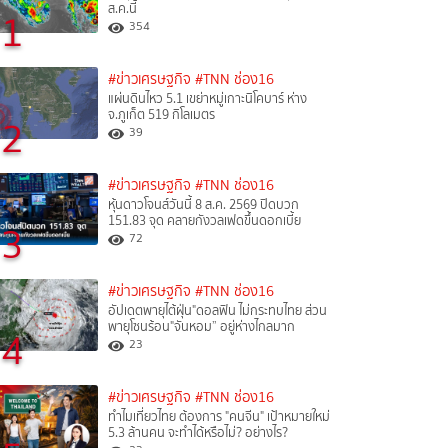
ส.ค.นี้
1
354
#ข่าวเศรษฐกิจ
#TNN ช่อง16
แผ่นดินไหว 5.1 เขย่าหมู่เกาะนิโคบาร์ ห่าง
จ.ภูเก็ต 519 กิโลเมตร
2
39
#ข่าวเศรษฐกิจ
#TNN ช่อง16
หุ้นดาวโจนส์วันนี้ 8 ส.ค. 2569 ปิดบวก
151.83 จุด คลายกังวลเฟดขึ้นดอกเบี้ย
3
72
#ข่าวเศรษฐกิจ
#TNN ช่อง16
อัปเดตพายุไต้ฝุ่น"ดอลฟิน ไม่กระทบไทย ส่วน
พายุโซนร้อน"จันหอม” อยู่ห่างไกลมาก
4
23
#ข่าวเศรษฐกิจ
#TNN ช่อง16
ทำไมเที่ยวไทย ต้องการ "คนจีน" เป้าหมายใหม่
5.3 ล้านคน จะทำได้หรือไม่? อย่างไร?