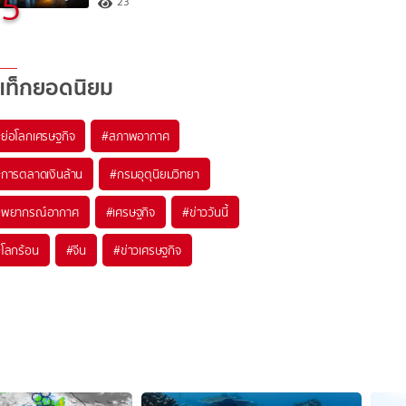
5
23
แท็กยอดนิยม
#
ย่อโลกเศรษฐกิจ
#
สภาพอากาศ
#
การตลาดเงินล้าน
#
กรมอุตุนิยมวิทยา
#
พยากรณ์อากาศ
#
เศรษฐกิจ
#
ข่าววันนี้
#
โลกร้อน
#
จีน
#
ข่าวเศรษฐกิจ