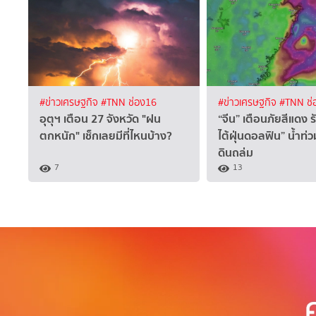
#ข่าวเศรษฐกิจ
#TNN ช่อง16
#ข่าวเศรษฐกิจ
#TNN ช่
อุตุฯ เตือน 27 จังหวัด "ฝน
“จีน” เตือนภัยสีแดง ร
ตกหนัก" เช็กเลยมีที่ไหนบ้าง?
ไต้ฝุ่นดอลฟิน” น้ำท่
ดินถล่ม
7
13