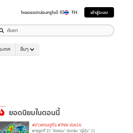
TH
เข้าสู่ระบบ
โหลดแอป
กล่องทรูไอดี ทีวี
ระเทศ
อื่นๆ
ยอดนิยมในตอนนี้
#ข่าวเศรษฐกิจ
#TNN ช่อง16
พายุลูกที่ 15 “จันหอม” จ่อถล่ม “ญี่ปุ่น” 11