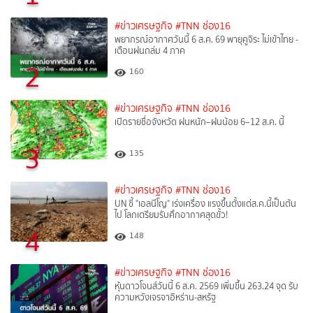
#ข่าวเศรษฐกิจ
#TNN ช่อง16
พยากรณ์อากาศวันนี้ 6 ส.ค. 69 พายุคูจิระ ไม่เข้าไทย -
เตือนฝนถล่ม 4 ภาค
2
160
#ข่าวเศรษฐกิจ
#TNN ช่อง16
เปิดรายชื่อจังหวัด ฝนหนัก–ฝนน้อย 6–12 ส.ค. นี้
3
135
#ข่าวเศรษฐกิจ
#TNN ช่อง16
UN ชี้ "เอลนีโญ" เร่งเครื่อง แรงขึ้นตั้งแต่ส.ค.นี้เป็นต้น
ไป โลกเตรียมรับศึกอากาศสุดขั้ว!
4
148
#ข่าวเศรษฐกิจ
#TNN ช่อง16
หุ้นดาวโจนส์วันนี้ 6 ส.ค. 2569 เพิ่มขึ้น 263.24 จุด รับ
ความหวังเจรจาอิหร่าน-สหรัฐ