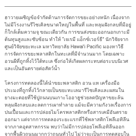
ฮาวายเผชิญข้อจำกัดด้านการจัดการขยะอย่างหนัก เนื่องจาก
ไม่มีโรงงานรีไซเคิลขนาดใหญ่ในพื้นที่ และหลุมฝังกลบที่มีอยู่
ก็ใกล้เต็มความจุ ขณะเดียวกัน การขนส่งขยะออกนอกเกาะมี
ต้นทุนสูงและซับซ้อน ทำให้ “เจเรมี แอ็กซ์เวอร์ธี” นักวิจัยจาก
ศูนย์วิจัยขยะทะเล มหาวิทยาลัย Hawaiʻi Pacific มองหาวิธี
การจัดการขยะพลาสติกในทะเลที่มีจำนวนมาก โดยเฉพาะ
อวนผีที่ถูกทิ้งไว้ใต้ทะเล ซึ่งก่อให้เกิดผลกระทบต่อระบบนิเวศ
และเป็นอันตรายต่อสัตว์น้ำ
โครงการทดลองนี้ได้นำขยะพลาสติก อวน แห เครื่องมือ
ประมงที่ถูกทิ้งไว้กลายเป็นขยะทะเลมารีไซเคิลและผสมใน
ยางมะตอยที่ใช้ปูถนนบนเกาะโออาฮูช่วยลดปัญหาขยะล้น
หลุมฝังกลบและลดการเผาทำลาย แม้จะมีความกังวลเรื่องการ
ปนเปื้อนและการปล่อยไมโครพลาสติกหรือสารเคมีอันตราย
ออกมา แต่จากการทดลองระยะแรกที่ใช้พลาสติกโพลีเอทิลีน
จากภาคอุตสาหกรรม พบว่าไม่มีการปล่อยโพลีเอทิลีนออก
จากพื้นผิวถนนมากกว่าถนนทั่วไป ไม่ว่าจะเป็นการทดสอบใน