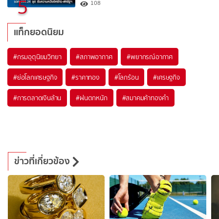
5
108
แท็กยอดนิยม
#
กรมอุตุนิยมวิทยา
#
สภาพอากาศ
#
พยากรณ์อากาศ
#
ย่อโลกเศรษฐกิจ
#
ราคาทอง
#
โลกร้อน
#
เศรษฐกิจ
#
การตลาดเงินล้าน
#
ฝนตกหนัก
#
สมาคมค้าทองคำ
ข่าวที่เกี่ยวข้อง