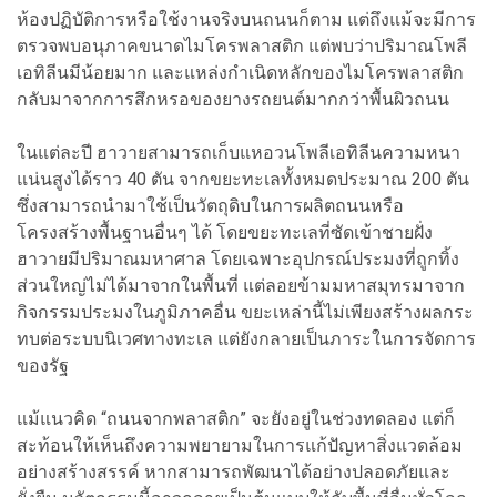
ห้องปฏิบัติการหรือใช้งานจริงบนถนนก็ตาม แต่ถึงแม้จะมีการ
ตรวจพบอนุภาคขนาดไมโครพลาสติก แต่พบว่าปริมาณโพลี
เอทิลีนมีน้อยมาก และแหล่งกำเนิดหลักของไมโครพลาสติก
กลับมาจากการสึกหรอของยางรถยนต์มากกว่าพื้นผิวถนน
ในแต่ละปี ฮาวายสามารถเก็บแหอวนโพลีเอทิลีนความหนา
แน่นสูงได้ราว 40 ตัน จากขยะทะเลทั้งหมดประมาณ 200 ตัน
ซึ่งสามารถนำมาใช้เป็นวัตถุดิบในการผลิตถนนหรือ
โครงสร้างพื้นฐานอื่นๆ ได้ โดยขยะทะเลที่ซัดเข้าชายฝั่ง
ฮาวายมีปริมาณมหาศาล โดยเฉพาะอุปกรณ์ประมงที่ถูกทิ้ง
ส่วนใหญ่ไม่ได้มาจากในพื้นที่ แต่ลอยข้ามมหาสมุทรมาจาก
กิจกรรมประมงในภูมิภาคอื่น ขยะเหล่านี้ไม่เพียงสร้างผลกระ
ทบต่อระบบนิเวศทางทะเล แต่ยังกลายเป็นภาระในการจัดการ
ของรัฐ
แม้แนวคิด “ถนนจากพลาสติก” จะยังอยู่ในช่วงทดลอง แต่ก็
สะท้อนให้เห็นถึงความพยายามในการแก้ปัญหาสิ่งแวดล้อม
อย่างสร้างสรรค์ หากสามารถพัฒนาได้อย่างปลอดภัยและ