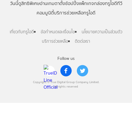
วันนี้
ดู
สิทธิพิเศษ
อ่าน
เกม
ตาตั้ง
ช้อปปิ้ง
แพ็กเกจ
กล่องทรูไอดีทีวี
คอมมูนิตี้
บริการช่วยเหลือทรูไอดี
เกี่ยวกับทรูไอดี
ข้อกำหนดและเงื่อนไข
นโยบายความเป็นส่วนตัว
บริการช่วยเหลือ
ติดต่อเรา
Follow us
Copyright © True Digital Group Company Limited.
All rights reserved