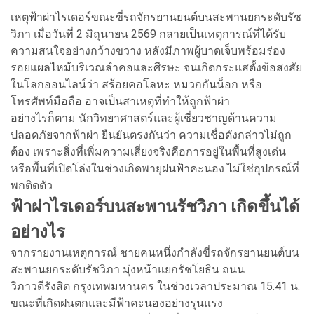
เหตุฟ้าผ่าไรเดอร์ขณะขี่รถจักรยานยนต์บนสะพานยกระดับรัช
วิภา เมื่อวันที่ 2 มิถุนายน 2569 กลายเป็นเหตุการณ์ที่ได้รับ
ความสนใจอย่างกว้างขวาง หลังมีภาพผู้บาดเจ็บพร้อมร่อง
รอยแผลไหม้บริเวณลำคอและศีรษะ จนเกิดกระแสตั้งข้อสงสัย
ในโลกออนไลน์ว่า สร้อยคอโลหะ หมวกกันน็อก หรือ
โทรศัพท์มือถือ อาจเป็นสาเหตุที่ทำให้ถูกฟ้าผ่า
อย่างไรก็ตาม นักวิทยาศาสตร์และผู้เชี่ยวชาญด้านความ
ปลอดภัยจากฟ้าผ่า ยืนยันตรงกันว่า ความเชื่อดังกล่าวไม่ถูก
ต้อง เพราะสิ่งที่เพิ่มความเสี่ยงจริงคือการอยู่ในพื้นที่สูงเด่น
หรือพื้นที่เปิดโล่งในช่วงเกิดพายุฝนฟ้าคะนอง ไม่ใช่อุปกรณ์ที่
พกติดตัว
ฟ้าผ่าไรเดอร์บนสะพานรัชวิภา เกิดขึ้นได้
อย่างไร
จากรายงานเหตุการณ์ ชายคนหนึ่งกำลังขี่รถจักรยานยนต์บน
สะพานยกระดับรัชวิภา มุ่งหน้าแยกรัชโยธิน ถนน
วิภาวดีรังสิต กรุงเทพมหานคร ในช่วงเวลาประมาณ 15.41 น.
ขณะที่เกิดฝนตกและมีฟ้าคะนองอย่างรุนแรง