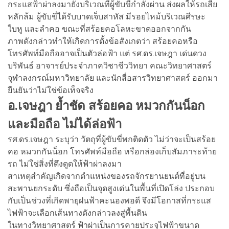
กระแสฟ้าผ่าลงมายังบริเวณที่ผู้ขับขี่กำลังผ่าน ส่งผลให้รถเสีย
หลักล้ม ผู้ขับขี่ได้รับบาดเจ็บสาหัส มีรอยไหม้บริเวณศีรษะ
ใบหู และลำคอ ขณะที่สร้อยคอโลหะขาดออกจากกัน
ภาพดังกล่าวทำให้เกิดการตั้งข้อสังเกตว่า สร้อยคอหรือ
โทรศัพท์มือถืออาจเป็นตัวล่อฟ้า แต่ รศ.ดร.เจษฎา เด่นดวง
บริพันธ์ อาจารย์ประจำภาควิชาชีววิทยา คณะวิทยาศาสตร์
จุฬาลงกรณ์มหาวิทยาลัย และนักสื่อสารวิทยาศาสตร์ ออกมา
ยืนยันว่าไม่ใช่ข้อเท็จจริง
อ.เจษฎา ย้ำชัด สร้อยคอ หมวกกันน็อก
และมือถือ ไม่ได้ล่อฟ้า
รศ.ดร.เจษฎา ระบุว่า วัตถุที่ผู้ขับขี่พกติดตัว ไม่ว่าจะเป็นสร้อย
คอ หมวกกันน็อก โทรศัพท์มือถือ หรือกล่องเก็บสัมภาระท้าย
รถ ไม่ใช่สิ่งที่ดึงดูดให้ฟ้าผ่าลงมา
สาเหตุสำคัญเกิดจากตำแหน่งของรถจักรยานยนต์ที่อยู่บน
สะพานยกระดับ ซึ่งถือเป็นจุดสูงเด่นในพื้นที่เปิดโล่ง ประกอบ
กับเป็นช่วงที่เกิดพายุฝนฟ้าคะนองพอดี จึงมีโอกาสที่กระแส
ไฟฟ้าจะเลือกเส้นทางดังกล่าวลงสู่พื้นดิน
ในทางวิทยาศาสตร์ ฟ้าผ่าเป็นการคายประจุไฟฟ้าขนาด