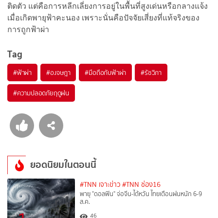
ติดตัว แต่คือการหลีกเลี่ยงการอยู่ในพื้นที่สูงเด่นหรือกลางแจ้ง
เมื่อเกิดพายุฟ้าคะนอง เพราะนั่นคือปัจจัยเสี่ยงที่แท้จริงของ
การถูกฟ้าผ่า
Tag
#
ฟ้าผ่า
#
อ.เจษฎา
#
มือถือกับฟ้าผ่า
#
รัชวิภา
#
ความปลอดภัยฤดูฝน
ยอดนิยมในตอนนี้
#TNN เจาะข่าว
#TNN ช่อง16
พายุ "ดอลฟิน" จ่อจีน-ไต้หวัน ไทยเตือนฝนหนัก 6-9
ส.ค.
46