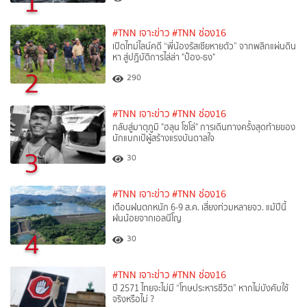
1
#TNN เจาะข่าว
#TNN ช่อง16
เปิดไทม์ไลน์คดี “พี่น้องรัสเซียหายตัว” จากพลิกแผ่นดิน
หา สู่ปฏิบัติการไล่ล่า "ป๋อง-ธง"
2
290
#TNN เจาะข่าว
#TNN ช่อง16
กลับสู่มาตุภูมิ "ฮลุน โซโล่" การเดินทางครั้งสุดท้ายของ
นักแบกเป้ผู้สร้างแรงบันดาลใจ
3
30
#TNN เจาะข่าว
#TNN ช่อง16
เตือนฝนตกหนัก 6-9 ส.ค. เสี่ยงท่วมหลายจว. แม้ปีนี้
ฝนน้อยจากเอลนีโญ
4
30
#TNN เจาะข่าว
#TNN ช่อง16
ปี 2571 ไทยจะไม่มี “โทษประหารชีวิต” หากไม่บังคับใช้
จริงหรือไม่ ?​