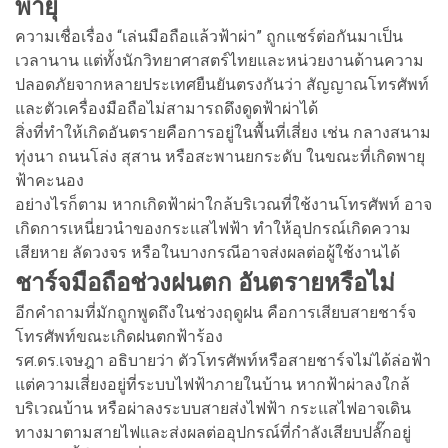
พายุ
ความเชื่อเรื่อง “เล่นมือถือแล้วฟ้าผ่า” ถูกแชร์ต่อกันมาเป็น
เวลานาน แต่ทั้งนักวิทยาศาสตร์ไทยและหน่วยงานด้านความ
ปลอดภัยจากหลายประเทศยืนยันตรงกันว่า สัญญาณโทรศัพท์
และตัวเครื่องมือถือไม่สามารถดึงดูดฟ้าผ่าได้
สิ่งที่ทำให้เกิดอันตรายคือการอยู่ในพื้นที่เสี่ยง เช่น กลางสนาม
ทุ่งนา ถนนโล่ง สุสาน หรือสะพานยกระดับ ในขณะที่เกิดพายุ
ฟ้าคะนอง
อย่างไรก็ตาม หากเกิดฟ้าผ่าใกล้บริเวณที่ใช้งานโทรศัพท์ อาจ
เกิดการเหนี่ยวนำของกระแสไฟฟ้า ทำให้อุปกรณ์เกิดความ
เสียหาย ลัดวงจร หรือในบางกรณีอาจส่งผลต่อผู้ใช้งานได้
ชาร์จมือถือช่วงฝนตก อันตรายหรือไม่
อีกคำถามที่มักถูกพูดถึงในช่วงฤดูฝน คือการเสียบสายชาร์จ
โทรศัพท์ขณะเกิดฝนตกฟ้าร้อง
รศ.ดร.เจษฎา อธิบายว่า ตัวโทรศัพท์หรือสายชาร์จไม่ได้ล่อฟ้า
แต่ความเสี่ยงอยู่ที่ระบบไฟฟ้าภายในบ้าน หากฟ้าผ่าลงใกล้
บริเวณบ้าน หรือผ่าลงระบบสายส่งไฟฟ้า กระแสไฟอาจเดิน
ทางมาตามสายไฟและส่งผลต่ออุปกรณ์ที่กำลังเสียบปลั๊กอยู่