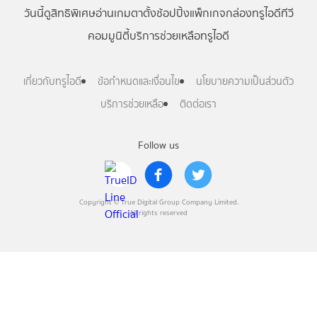
วันนี้
ดู
สิทธิพิเศษ
อ่าน
เกม
ตาตั้ง
ช้อปปิ้ง
แพ็กเกจ
กล่องทรูไอดีทีวี
คอมมูนิตี้
บริการช่วยเหลือทรูไอดี
เกี่ยวกับทรูไอดี
ข้อกำหนดและเงื่อนไข
นโยบายความเป็นส่วนตัว
บริการช่วยเหลือ
ติดต่อเรา
Follow us
Copyright © True Digital Group Company Limited.
All rights reserved