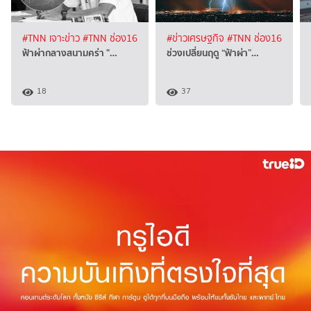
#TNN เจาะข่าว
#TNN ช่อง16
#ข่าวเศรษฐกิจ
#TNN ช่อง16
ฟ้าผ่ากลางสนามคร่า "…
ช่วงเปลี่ยนฤดู “ฟ้าผ่า”…
18
37