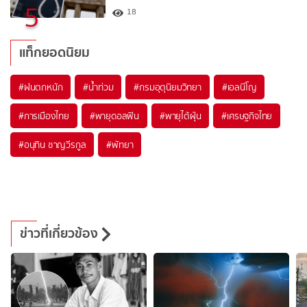
5
18
แท็กยอดนิยม
#
ฝนตกหนัก
#
น้ำท่วม
#
กรมอุตุนิยมวิทยา
#
เอลนีโญ
#
การเมืองไทย
#
พายุดอลฟิน
#
พายุไต้ฝุ่น
#
เศรษฐกิจไทย
#
อนุทิน ชาญวีรกูล
#
พัทยา
ข่าวที่เกี่ยวข้อง