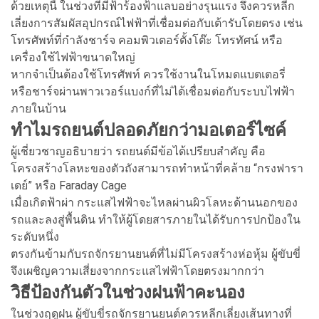
ด้วยเหตุนี้ ในช่วงที่มีฟ้าร้องฟ้าแลบอย่างรุนแรง จึงควรหลีก
เลี่ยงการสัมผัสอุปกรณ์ไฟฟ้าที่เชื่อมต่อกับเต้ารับโดยตรง เช่น
โทรศัพท์ที่กำลังชาร์จ คอมพิวเตอร์ตั้งโต๊ะ โทรทัศน์ หรือ
เครื่องใช้ไฟฟ้าขนาดใหญ่
หากจำเป็นต้องใช้โทรศัพท์ ควรใช้งานในโหมดแบตเตอรี่
หรือชาร์จผ่านพาวเวอร์แบงก์ที่ไม่ได้เชื่อมต่อกับระบบไฟฟ้า
ภายในบ้าน
ทำไมรถยนต์ปลอดภัยกว่ามอเตอร์ไซค์
ผู้เชี่ยวชาญอธิบายว่า รถยนต์มีข้อได้เปรียบสำคัญ คือ
โครงสร้างโลหะของตัวถังสามารถทำหน้าที่คล้าย “กรงฟารา
เดย์” หรือ Faraday Cage
เมื่อเกิดฟ้าผ่า กระแสไฟฟ้าจะไหลผ่านผิวโลหะด้านนอกของ
รถและลงสู่พื้นดิน ทำให้ผู้โดยสารภายในได้รับการปกป้องใน
ระดับหนึ่ง
ตรงกันข้ามกับรถจักรยานยนต์ที่ไม่มีโครงสร้างห่อหุ้ม ผู้ขับขี่
จึงเผชิญความเสี่ยงจากกระแสไฟฟ้าโดยตรงมากกว่า
วิธีป้องกันตัวในช่วงฝนฟ้าคะนอง
ในช่วงฤดูฝน ผู้ขับขี่รถจักรยานยนต์ควรหลีกเลี่ยงเส้นทางที่