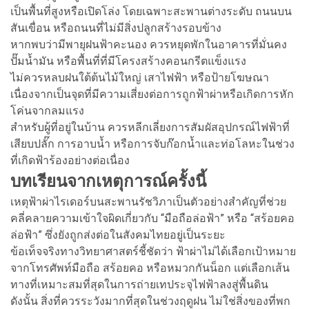
เป็นพื้นที่สูงหรือเปิดโล่ง โดยเฉพาะสะพานต่างระดับ ถนนบน
สันเขื่อน หรือถนนที่ไม่มีสิ่งปลูกสร้างรอบข้าง
หากพบว่ามีพายุฝนฟ้าคะนอง ควรหยุดพักในอาคารที่มั่นคง
ปั๊มน้ำมัน หรือพื้นที่ที่มีโครงสร้างคอนกรีตแข็งแรง
ไม่ควรหลบฝนใต้ต้นไม้ใหญ่ เสาไฟฟ้า หรือป้ายโฆษณา
เนื่องจากเป็นจุดที่มีความเสี่ยงต่อการถูกฟ้าผ่าหรือเกิดการหัก
โค่นจากลมแรง
สำหรับผู้ที่อยู่ในบ้าน ควรหลีกเลี่ยงการสัมผัสอุปกรณ์ไฟฟ้าที่
เสียบปลั๊ก การอาบน้ำ หรือการจับก๊อกน้ำและท่อโลหะในช่วง
ที่เกิดฟ้าร้องอย่างต่อเนื่อง
บทเรียนจากเหตุการณ์ครั้งนี้
เหตุฟ้าผ่าไรเดอร์บนสะพานรัชวิภาเป็นตัวอย่างสำคัญที่ช่วย
คลี่คลายความเข้าใจผิดเกี่ยวกับ “มือถือล่อฟ้า” หรือ “สร้อยคอ
ล่อฟ้า” ซึ่งยังถูกส่งต่อในสังคมไทยอยู่เป็นระยะ
ข้อเท็จจริงทางวิทยาศาสตร์ชี้ชัดว่า ฟ้าผ่าไม่ได้เลือกเป้าหมาย
จากโทรศัพท์มือถือ สร้อยคอ หรือหมวกกันน็อก แต่เลือกเส้น
ทางที่เหมาะสมที่สุดในการถ่ายเทประจุไฟฟ้าลงสู่พื้นดิน
ดังนั้น สิ่งที่ควรระวังมากที่สุดในช่วงฤดูฝน ไม่ใช่สิ่งของที่พก