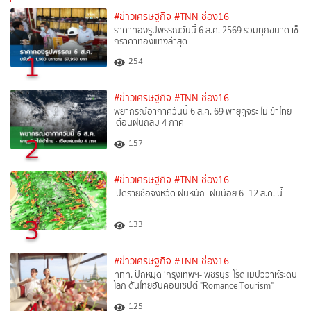
#ข่าวเศรษฐกิจ
#TNN ช่อง16
ราคาทองรูปพรรณวันนี้ 6 ส.ค. 2569 รวมทุกขนาด เช็
กราคาทองแท่งล่าสุด
1
254
#ข่าวเศรษฐกิจ
#TNN ช่อง16
พยากรณ์อากาศวันนี้ 6 ส.ค. 69 พายุคูจิระ ไม่เข้าไทย -
เตือนฝนถล่ม 4 ภาค
2
157
#ข่าวเศรษฐกิจ
#TNN ช่อง16
เปิดรายชื่อจังหวัด ฝนหนัก–ฝนน้อย 6–12 ส.ค. นี้
3
133
#ข่าวเศรษฐกิจ
#TNN ช่อง16
ททท. ปักหมุด ‘กรุงเทพฯ-เพชรบุรี’ โรดแมปวิวาห์ระดับ
โลก ดันไทยฮับคอนเซปต์ "Romance Tourism"
125