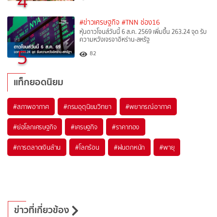
4
#ข่าวเศรษฐกิจ
#TNN ช่อง16
หุ้นดาวโจนส์วันนี้ 6 ส.ค. 2569 เพิ่มขึ้น 263.24 จุด รับ
ความหวังเจรจาอิหร่าน-สหรัฐ
5
82
แท็กยอดนิยม
#
สภาพอากาศ
#
กรมอุตุนิยมวิทยา
#
พยากรณ์อากาศ
#
ย่อโลกเศรษฐกิจ
#
เศรษฐกิจ
#
ราคาทอง
#
การตลาดเงินล้าน
#
โลกร้อน
#
ฝนตกหนัก
#
พายุ
ข่าวที่เกี่ยวข้อง