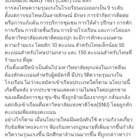
Scholastic Ability Test (CSAT) เป็น หลัก
การลงโทษความรุนแรงในโรงเรียนแบ่งออกเป็น 9 ระดับ
ตั้งแต่การขอโทษเป็นลายลักษณ์ อักษร การจำกัดการติดต่อ
หรือการแก้แค้น การบริการชุมชน การให้คำ ปรึกษา การพัก
การเรียน การย้ายชั้นเรียน การย้ายโรงเรียน และการไล่ออก
ที่มหาวิทยาลัยแห่งชาติคยองปุก จะมีการหักคะแนนตาม
ความร้ายแรง โดยหัก 10 คะแนน สำหรับโทษเล็กน้อย 50
คะแนนสำหรับโทษปานกลาง และ 150 คะแนนสำหรับโทษที่
ร้ายแรง ที่สุด
เริ่มตั้งแต่ปีหน้าเป็นต้นไป มหาวิทยาลัยทุกแห่งในเกาหลีจะ
ต้องหักคะแนนสำหรับผู้สมัครที่ มีประวัติความรุนแรงใน
โรงเรียน ไม่ว่าจะสมัครเข้าเรียนประเภทใดก็ตาม นโยบายนี้
เกิดขึ้นหลัง จากประชาชนแสดงความไม่พอใจต่อบุตรชาย
ของอดีตอัยการชุง ซุน-ชิน ซึ่งถูกย้ายเนื่องจากถูก กลั่นแกล้ง
แต่กลับเข้าเรียนที่มหาวิทยาลัยแห่งชาติโซล(SNU) โดยถูกหัก
คะแนนเพียงสองคะแนน
อย่างไรก็ตาม เมื่อนโยบายใหม่มีผลบังคับใช้ ความกังวลเกี่ยว
กับข้อพิพาทและการ ฟ้องร้องทางกฎหมายที่เพิ่มมากขึ้นกำลัง
ทวีความรุนแรงขึ้น นักศึกษาจำนวนมากขึ้น ที่ถูกกล่าวหาว่า