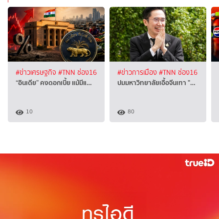
#ข่าวเศรษฐกิจ
#TNN ช่อง16
#ข่าวการเมือง
#TNN ช่อง16
“อินเดีย” คงดอกเบี้ย แม้มีแ…
ปมมหาวิทยาลัยเอื้อจีนเทา "…
10
80