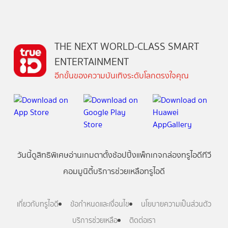
THE NEXT WORLD-CLASS SMART
ENTERTAINMENT
อีกขั้นของความบันเทิงระดับโลกตรงใจคุณ
วันนี้
ดู
สิทธิพิเศษ
อ่าน
เกม
ตาตั้ง
ช้อปปิ้ง
แพ็กเกจ
กล่องทรูไอดีทีวี
คอมมูนิตี้
บริการช่วยเหลือทรูไอดี
เกี่ยวกับทรูไอดี
ข้อกำหนดและเงื่อนไข
นโยบายความเป็นส่วนตัว
บริการช่วยเหลือ
ติดต่อเรา