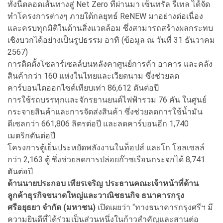
ทั้งนี้ตลอดเส้นทางสู่ Net Zero ที่ผ่านมา เซ็นทรัล รีเทล ได้จัด
ทำโครงการต่างๆ ภายใต้กลยุทธ์ ReNEW มาอย่างต่อเนื่อง
และครบทุกมิติในด้านสิ่งแวดล้อม ซึ่งสามารถสร้างผลกระทบ
เชิงบวกได้อย่างเป็นรูปธรรม อาทิ (ข้อมูล ณ วันที่ 31 ธันวาคม
2567)
การติดตั้งโซลาร์เซลล์บนหลังคาศูนย์การค้า อาคาร และคลัง
สินค้ากว่า 160 แห่งในไทยและเวียดนาม ซึ่งช่วยลด
คาร์บอนไดออกไซด์เทียบเท่า 86,612 ตันต่อปี
การใช้รถบรรทุกและจักรยานยนต์ไฟฟ้ารวม 76 คัน ในศูนย์
กระจายสินค้าและการจัดส่งสินค้า ซึ่งช่วยลดการใช้น้ำมัน
ดีเซลกว่า 661,806 ลิตรต่อปี และลดคาร์บอนอีก 1,740
เมตริกตันต่อปี
โครงการตู้เย็นประหยัดพลังงานในท็อปส์ และโก โฮลเซลล์
กว่า 2,163 ตู้ ซึ่งช่วยลดการปล่อยก๊าซเรือนกระจกได้ 8,741
ตันต่อปี
ด้านนายประกอบ เพียรเจริญ ประธานคณะเจ้าหน้าที่ด้าน
ลูกค้าธุรกิจขนาดใหญ่และวาณิชธนกิจ ธนาคารกรุง
ศรีอยุธยา จำกัด (มหาชน)
เปิดเผยว่า “ทางธนาคารกรุงศรีฯ มี
ความยินดีที่ได้ร่วมเป็นส่วนหนึ่งในก้าวสำคัญและสานต่อ