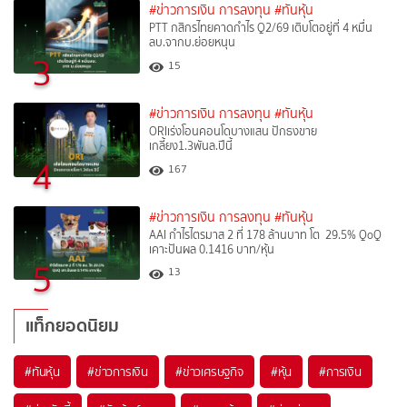
#ข่าวการเงิน การลงทุน
#ทันหุ้น
PTT กสิกรไทยคาดกำไร Q2/69 เติบโตอยู่ที่ 4 หมื่น
ลบ.จากบ.ย่อยหนุน
3
15
#ข่าวการเงิน การลงทุน
#ทันหุ้น
ORIเร่งโอนคอนโดบางแสน ปักธงขาย
เกลี้ยง1.3พันล.ปีนี้
4
167
#ข่าวการเงิน การลงทุน
#ทันหุ้น
AAI กำไรไตรมาส 2 ที่ 178 ล้านบาท โต 29.5% QoQ
เคาะปันผล 0.1416 บาท/หุ้น
5
13
แท็กยอดนิยม
#
ทันหุ้น
#
ข่าวการเงิน
#
ข่าวเศรษฐกิจ
#
หุ้น
#
การเงิน