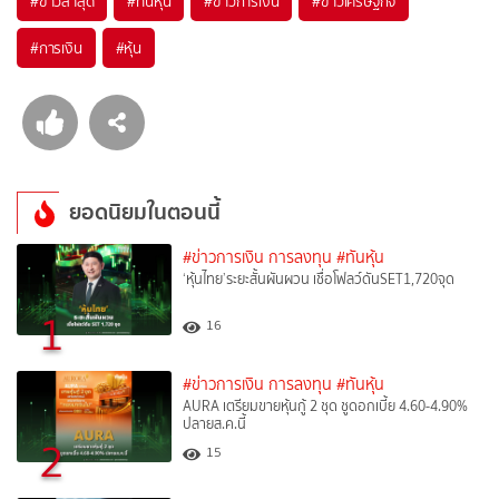
#
ข่าวล่าสุด
#
ทันหุ้น
#
ข่าวการเงิน
#
ข่าวเศรษฐกิจ
#
การเงิน
#
หุ้น
ยอดนิยมในตอนนี้
#ข่าวการเงิน การลงทุน
#ทันหุ้น
‘หุ้นไทย’ระยะสั้นผันผวน เชื่อโฟลว์ดันSET1,720จุด
1
16
#ข่าวการเงิน การลงทุน
#ทันหุ้น
AURA เตรียมขายหุ้นกู้ 2 ชุด ชูดอกเบี้ย 4.60-4.90%
ปลายส.ค.นี้
2
15