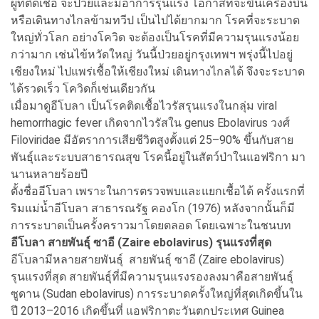
ผู้ที่ติดเชื้อ จะป่วยและมีอาการรุนแรง โอกาสที่จะขึ้นเครื่องบิน
หรือเดินทางไกลข้ามทวีป เป็นไปได้ยากมาก โรคที่จะระบาด
ใหญ่ทั่วโลก อย่างโควิด จะต้องเป็นโรคที่มีความรุนแรงน้อย
กว่ามาก เช่นไข้หวัดใหญ่ วันนี้ป่วยอยู่กรุงเทพฯ พรุ่งนี้ไปอยู่
เชียงใหม่ ไปแพร่เชื้อให้เชียงใหม่ เดินทางไกลได้ จึงจะระบาด
ได้รวดเร็ว โควิดก็เช่นเดียวกัน
เมื่อมาดูอีโบลา เป็นโรคติดเชื้อไวรัสรุนแรงในกลุ่ม viral
hemorrhagic fever เกิดจากไวรัสใน genus Ebolavirus วงศ์
Filoviridae มีอัตราการเสียชีวิตสูงตั้งแต่ 25–90% ขึ้นกับสาย
พันธุ์และระบบสาธารณสุข โรคนี้อยู่ในสัตว์ป่าในแอฟริกา มา
นานหลายร้อยปี
ตั้งชื่ออีโบลา เพราะในการตรวจพบและแยกเชื้อได้ ครั้งแรกที่
ริมแม่น้ำอีโบลา สาธารณรัฐ คองโก (1976) หลังจากนั้นก็มี
การระบาดเป็นครั้งคราวมาโดยตลอด โดยเฉพาะในชนบท
อีโบลา สายพันธุ์ ซาอี (Zaire ebolavirus) รุนแรงที่สุด
อีโบลามีหลายสายพันธุ์ สายพันธุ์ ซาอี (Zaire ebolavirus)
รุนแรงที่สุด สายพันธุ์ที่มีความรุนแรงรองลงมาคือสายพันธุ์
ซูดาน (Sudan ebolavirus) การระบาดครั้งใหญ่ที่สุดเกิดขึ้นใน
ปี 2013–2016 เกิดขึ้นที่ แอฟริกาตะวันตกประเทศ Guinea