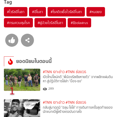
Tag
#
ไวรัสอีโบลา
#
อีโบลา
#
โรคติดเชื้อไวรัสอีโบลา
#
หมอยง
#
กรมควบคุมโรค
#
ผู้ป่วยไวรัสอีโบลา
#
Ebolavirus
ยอดนิยมในตอนนี้
#TNN เจาะข่าว
#TNN ช่อง16
เปิดไทม์ไลน์คดี “พี่น้องรัสเซียหายตัว” จากพลิกแผ่นดิน
หา สู่ปฏิบัติการไล่ล่า "ป๋อง-ธง"
1
289
#TNN เจาะข่าว
#TNN ช่อง16
กลับสู่มาตุภูมิ "ฮลุน โซโล่" การเดินทางครั้งสุดท้ายของ
นักแบกเป้ผู้สร้างแรงบันดาลใจ