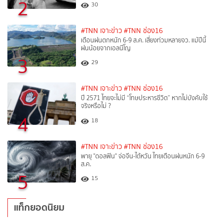
2
30
#TNN เจาะข่าว
#TNN ช่อง16
เตือนฝนตกหนัก 6-9 ส.ค. เสี่ยงท่วมหลายจว. แม้ปีนี้
ฝนน้อยจากเอลนีโญ
3
29
#TNN เจาะข่าว
#TNN ช่อง16
ปี 2571 ไทยจะไม่มี “โทษประหารชีวิต” หากไม่บังคับใช้
จริงหรือไม่ ?​
4
18
#TNN เจาะข่าว
#TNN ช่อง16
พายุ "ดอลฟิน" จ่อจีน-ไต้หวัน ไทยเตือนฝนหนัก 6-9
ส.ค.
5
15
แท็กยอดนิยม