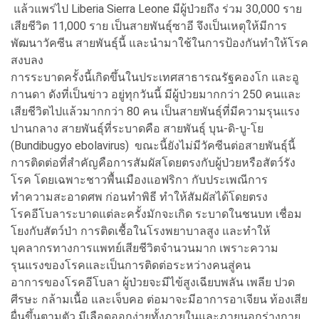
แล้วแพร่ไป Liberia Sierra Leone มีผู้ป่วยถึง ร่วม 30,000 ราย
เสียชีวิต 11,000 ราย เป็นสายพันธุ์ซาอี จึงเป็นเหตุให้มีการ
พัฒนาวัคซีน สายพันธุ์นี้ และนำมาใช้ในการป้องกันทำให้โรค
สงบลง
การระบาดครั้งนี้เกิดขึ้นในประเทศสาธารณรัฐคองโก และอู
กานดา ดังที่เป็นข่าว อยู่ทุกวันนี้ มีผู้ป่วยมากกว่า 250 คนและ
เสียชีวิตไปแล้วมากกว่า 80 คน เป็นสายพันธุ์ที่มีความรุนแรง
ปานกลาง สายพันธุ์ที่ระบาดคือ สายพันธุ์ บุน-ดิ-บู-โย
(Bundibugyo ebolavirus) ขณะนี้ยังไม่มีวัคซีนต่อสายพันธุ์นี้
การติดต่อที่สำคัญคือการสัมผัสโดยตรงกับผู้ป่วยหรือสัตว์รัง
โรค โดยเฉพาะชาวพื้นเมืองแอฟริกา กับประเพณีการ
ทำความสะอาดศพ ก่อนทำพิธี ทำให้สัมผัสได้โดยตรง
โรคอีโบลาระบาดแต่ละครั้งมักจะเกิด ระบาดในชนบท เชื่อม
โยงกับสัตว์ป่า การติดเชื้อในโรงพยาบาลสูง และทำให้
บุคลากรทางการแพทย์เสียชีวิตจำนวนมาก เพราะความ
รุนแรงของโรคและเป็นการติดต่อระหว่างคนสู่คน
อาการของโรคอีโบลา ผู้ป่วยจะมีไข้สูงเฉียบพลัน เพลีย ปวด
ศีรษะ กล้ามเนื้อ และเจ็บคอ ต่อมาจะมีอาการอาเจียน ท้องเสีย
ผื่นขึ้นตามตัว มีเลือดออกง่ายทั้งภายในและภายนอกร่างกาย