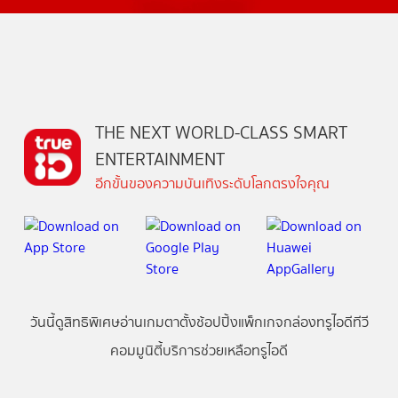
THE NEXT WORLD-CLASS SMART
ENTERTAINMENT
อีกขั้นของความบันเทิงระดับโลกตรงใจคุณ
วันนี้
ดู
สิทธิพิเศษ
อ่าน
เกม
ตาตั้ง
ช้อปปิ้ง
แพ็กเกจ
กล่องทรูไอดีทีวี
คอมมูนิตี้
บริการช่วยเหลือทรูไอดี