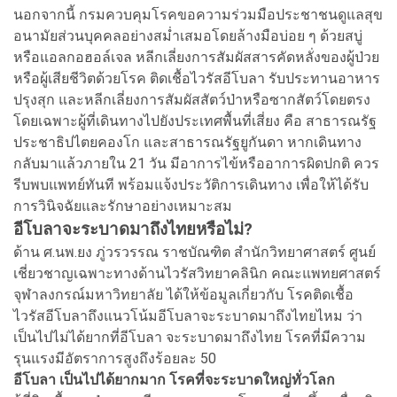
นอกจากนี้ กรมควบคุมโรคขอความร่วมมือประชาชนดูแลสุข
อนามัยส่วนบุคคลอย่างสม่ำเสมอโดยล้างมือบ่อย ๆ ด้วยสบู่
หรือแอลกอฮอล์เจล หลีกเลี่ยงการสัมผัสสารคัดหลั่งของผู้ป่วย
หรือผู้เสียชีวิตด้วยโรค ติดเชื้อไวรัสอีโบลา รับประทานอาหาร
ปรุงสุก และหลีกเลี่ยงการสัมผัสสัตว์ป่าหรือซากสัตว์โดยตรง
โดยเฉพาะผู้ที่เดินทางไปยังประเทศพื้นที่เสี่ยง คือ สาธารณรัฐ
ประชาธิปไตยคองโก และสาธารณรัฐยูกันดา หากเดินทาง
กลับมาแล้วภายใน 21 วัน มีอาการไข้หรืออาการผิดปกติ ควร
รีบพบแพทย์ทันที พร้อมแจ้งประวัติการเดินทาง เพื่อให้ได้รับ
การวินิจฉัยและรักษาอย่างเหมาะสม
อีโบลาจะระบาดมาถึงไทยหรือไม่?
ด้าน ศ.นพ.ยง ภู่วรวรรณ ราชบัณฑิต สำนักวิทยาศาสตร์ ศูนย์
เชี่ยวชาญเฉพาะทางด้านไวรัสวิทยาคลินิก คณะแพทยศาสตร์
จุฬาลงกรณ์มหาวิทยาลัย ได้ให้ข้อมูลเกี่ยวกับ โรคติดเชื้อ
ไวรัสอีโบลาถึงแนวโน้มอีโบลาจะระบาดมาถึงไทยไหม ว่า
เป็นไปไม่ได้ยากที่อีโบลา จะระบาดมาถึงไทย โรคที่มีความ
รุนแรงมีอัตราการสูงถึงร้อยละ 50
อีโบลา เป็นไปได้ยากมาก โรคที่จะระบาดใหญ่ทั่วโลก