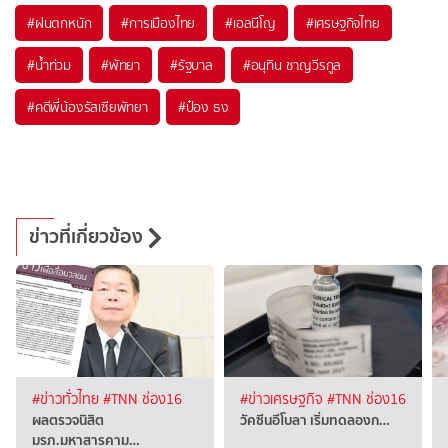
#
ฝนตกหนัก
#
การเมืองไทย
#
เอลนีโญ
#
เศรษฐกิจไทย
#
น้ำท่วม
#
พัทยา
#
รัฐบาล
#
อนุทิน ชาญวีรกูล
#
คดีพี่น้องรัสเซียพัทยา
#
ป๋อง ธง
ข่าวที่เกี่ยวข้อง
#ข่าวทั่วไทย
#TNN ช่อง16
#ข่าวเศรษฐกิจ
#TNN ช่อง16
ผลตรวจนิสิต
วัคซีนอีโบลา เริ่มทดลองก…
มรภ.มหาสารคาม…