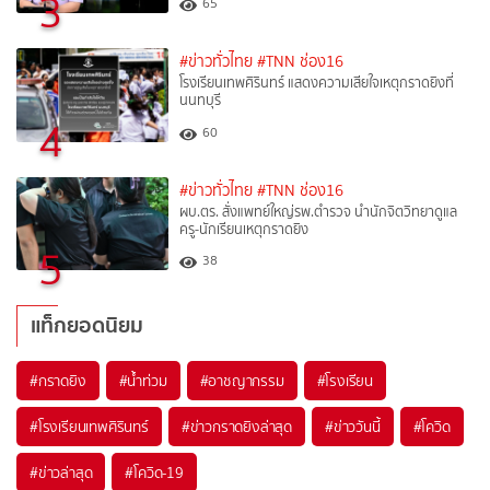
3
65
#ข่าวทั่วไทย
#TNN ช่อง16
โรงเรียนเทพศิรินทร์ แสดงความเสียใจเหตุกราดยิงที่
นนทบุรี
4
60
#ข่าวทั่วไทย
#TNN ช่อง16
ผบ.ตร. สั่งแพทย์ใหญ่รพ.ตำรวจ นำนักจิตวิทยาดูแล
ครู-นักเรียนเหตุกราดยิง
5
38
แท็กยอดนิยม
#
กราดยิง
#
น้ำท่วม
#
อาชญากรรม
#
โรงเรียน
#
โรงเรียนเทพศิรินทร์
#
ข่าวกราดยิงล่าสุด
#
ข่าววันนี้
#
โควิด
#
ข่าวล่าสุด
#
โควิด-19