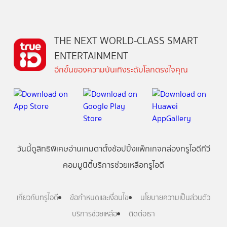
THE NEXT WORLD-CLASS SMART
ENTERTAINMENT
อีกขั้นของความบันเทิงระดับโลกตรงใจคุณ
วันนี้
ดู
สิทธิพิเศษ
อ่าน
เกม
ตาตั้ง
ช้อปปิ้ง
แพ็กเกจ
กล่องทรูไอดีทีวี
คอมมูนิตี้
บริการช่วยเหลือทรูไอดี
เกี่ยวกับทรูไอดี
ข้อกำหนดและเงื่อนไข
นโยบายความเป็นส่วนตัว
บริการช่วยเหลือ
ติดต่อเรา