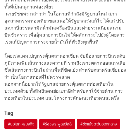
ทั้งที่เป็นฤดูกาลท่องเที่ยว
นายรัชชพร กล่าวว่า ในโอกาสที่กำลังมีรัฐบาลใหม่ สภา
อุตสาหกรรมท่องเที่ยวขอเสนอให้รัฐบาลเร่งแก้ไข ได้แก่ ปรับ
ลดภาษีสรรพสามิตน้ำมันเครื่องบินและค่าธรรมเนียมสนาม
บินชั่วคราว เพื่ออุ้มสายการบินไม่ให้ผลักภาระไปยังผู้โดยสาร
เร่งแก้ปัญหาการกระจายน้ำมันให้ทั่วถึงทุกพื้นที่
โดยเร่งแคมเปญกระตุ้นตลาดอาเซียน จับมือสายการบินระดับ
ภูมิภาคเพิ่มเส้นทางและความถี่ รวมถึงเจาะตลาดออสเตรเลีย
ซึ่งเส้นทางการบินไม่ผ่านพื้นที่ขัดแย้ง สำหรับตลาดรัสเซียมอง
ว่า เป็นโอกาสทองที่ไม่ควรพลาด
นอกจากนี้อยากให้รัฐบาลช่วยกระตุ้นตลาดท่องเที่ยวใน
ประเทศด้วย ทั้งสิทธิลดหย่อนภาษีสำหรับค่าใช้จ่ายด้าน การ
ท่องเที่ยวในประเทศ และโครงการลักษณะเที่ยวคนละครึ่ง
Tag
#
ย่อโลกเศรษฐกิจ
#
รัชชพร พูลสวัสดิ์
#
ขัดแย้งตะวันออกกลาง