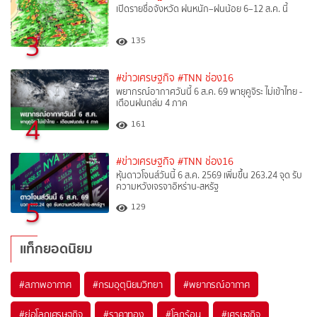
เปิดรายชื่อจังหวัด ฝนหนัก–ฝนน้อย 6–12 ส.ค. นี้
3
135
#ข่าวเศรษฐกิจ
#TNN ช่อง16
พยากรณ์อากาศวันนี้ 6 ส.ค. 69 พายุคูจิระ ไม่เข้าไทย -
เตือนฝนถล่ม 4 ภาค
4
161
#ข่าวเศรษฐกิจ
#TNN ช่อง16
หุ้นดาวโจนส์วันนี้ 6 ส.ค. 2569 เพิ่มขึ้น 263.24 จุด รับ
ความหวังเจรจาอิหร่าน-สหรัฐ
5
129
แท็กยอดนิยม
#
สภาพอากาศ
#
กรมอุตุนิยมวิทยา
#
พยากรณ์อากาศ
#
ย่อโลกเศรษฐกิจ
#
ราคาทอง
#
โลกร้อน
#
เศรษฐกิจ