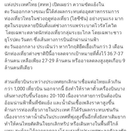
แห่งประเทศไทย (สทท.) เปิดเผยว่า ความขัดแย้งใน
ตะวันออกกลางขณะนี้ได้ส่งผลกระทบต่ออุตสาหกรรมการ
ท่องเที่ยวไทยในช่วงฤดูท่องเที่ยว (ไฮซีซัน) อย่างรุนแรง มาก
สุดในรอบหลายปีนับตั้งแต่ช่วงการแพร่ระบาดไวรัสโควิด
โดยเฉพาะตลาดนักท่องเที่ยวกลุ่มระยะไกล โดยเฉพาะชาว
ยุโรปตะวันตก ซึ่งเส้นทางการบินมักผ่านน่านฟ้า
ตะวันออกกลาง ประเมินว่า หากวิกฤติยืดเยื้อเกินกว่า 3 เดือน
นักท่องเที่ยวต่างชาติปีนี้อาจลดจากเป้าหมายที่ตั้งไว้ 36.7-37
ล้านคน เหลือเพียง 27-29 ล้านคน หรืออาจลดลงสูงสุดเกือบ 9
ล้านคนทีเดียว
ส่วนเที่ยวบินระหว่างประเทศยกเลิกมาเชื่อมต่อไทยแล้วเกิน
กว่า 1,000 เที่ยวบิน นอกจากนี้ ยังทำให้ราคาตั๋วเครื่องบินบาง
เส้นทางปรับขึ้นร้อยละ 20-100 เนื่องจากสายการบินต้องบิน
อ้อมน่านฟ้าพื้นที่ขัดแย้ง และน้ำมันเชื้อเพลิงราคาสูงขึ้น
ด้านการท่องเที่ยวภายในประเทศ ก็ได้รับผลกระทบเช่นกัน
เนื่องจากราคาน้ำมันในประเทศที่พุ่งสูงขึ้นอีกทั้งยังหาเติมยาก
ทำให้คนไทยตัดสินใจยกเลิกทริป หรือเดินทางในพื้นที่ใกล้
แทน สะท้อนได้จากยอดจองโรงแรมทั่วประเทศชะลอตัวลงชัด