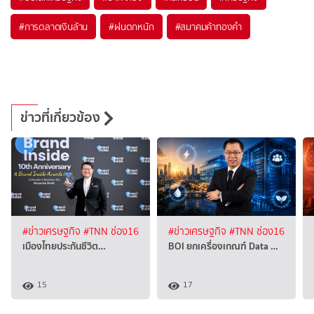
#
การตลาดเงินล้าน
#
ฝนตกหนัก
#
สมาคมค้าทองคำ
ข่าวที่เกี่ยวข้อง
#ข่าวเศรษฐกิจ
#TNN ช่อง16
#ข่าวเศรษฐกิจ
#TNN ช่อง16
เมืองไทยประกันชีวิต…
BOI ยกเครื่องเกณฑ์ Data …
15
17