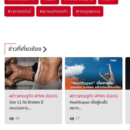
#
ราคาทองวันนี้
#
สมาคมค้าทองคำ
#
ทองรูปพรรณ
ข่าวที่เกี่ยวข้อง
#ข่าวเศรษฐกิจ
#TNN ช่อง16
#ข่าวเศรษฐกิจ
#TNN ช่อง16
ร่อง 11 กับ ซิกแพค มี
Healthspan เมื่อผู้คนไม่
กระบวนการ…
อยาก…
26
17