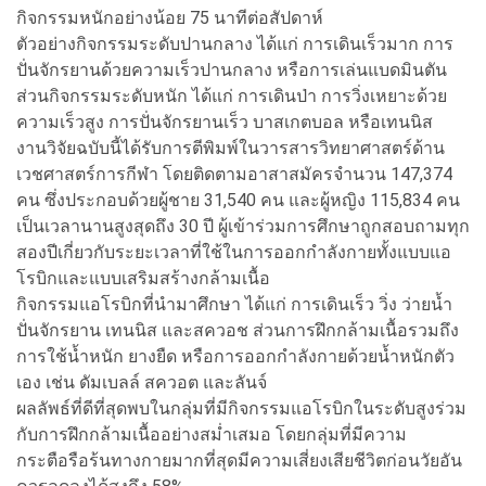
กิจกรรมหนักอย่างน้อย 75 นาทีต่อสัปดาห์
ตัวอย่างกิจกรรมระดับปานกลาง ได้แก่ การเดินเร็วมาก การ
ปั่นจักรยานด้วยความเร็วปานกลาง หรือการเล่นแบดมินตัน
ส่วนกิจกรรมระดับหนัก ได้แก่ การเดินป่า การวิ่งเหยาะด้วย
ความเร็วสูง การปั่นจักรยานเร็ว บาสเกตบอล หรือเทนนิส
งานวิจัยฉบับนี้ได้รับการตีพิมพ์ในวารสารวิทยาศาสตร์ด้าน
เวชศาสตร์การกีฬา โดยติดตามอาสาสมัครจำนวน 147,374
คน ซึ่งประกอบด้วยผู้ชาย 31,540 คน และผู้หญิง 115,834 คน
เป็นเวลานานสูงสุดถึง 30 ปี ผู้เข้าร่วมการศึกษาถูกสอบถามทุก
สองปีเกี่ยวกับระยะเวลาที่ใช้ในการออกกำลังกายทั้งแบบแอ
โรบิกและแบบเสริมสร้างกล้ามเนื้อ
กิจกรรมแอโรบิกที่นำมาศึกษา ได้แก่ การเดินเร็ว วิ่ง ว่ายน้ำ
ปั่นจักรยาน เทนนิส และสควอช ส่วนการฝึกกล้ามเนื้อรวมถึง
การใช้น้ำหนัก ยางยืด หรือการออกกำลังกายด้วยน้ำหนักตัว
เอง เช่น ดัมเบลล์ สควอต และลันจ์
ผลลัพธ์ที่ดีที่สุดพบในกลุ่มที่มีกิจกรรมแอโรบิกในระดับสูงร่วม
กับการฝึกกล้ามเนื้ออย่างสม่ำเสมอ โดยกลุ่มที่มีความ
กระตือรือร้นทางกายมากที่สุดมีความเสี่ยงเสียชีวิตก่อนวัยอัน