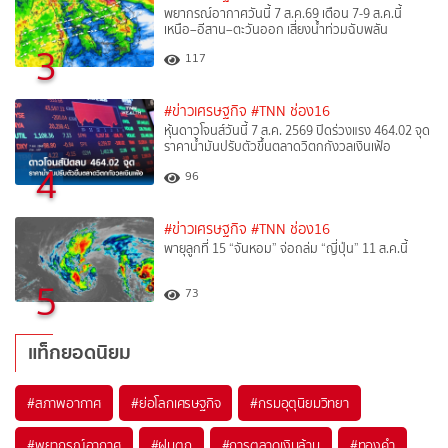
พยากรณ์อากาศวันนี้ 7 ส.ค.69 เตือน 7-9 ส.ค.นี้
เหนือ–อีสาน–ตะวันออก เสี่ยงน้ำท่วมฉับพลัน
3
117
#ข่าวเศรษฐกิจ
#TNN ช่อง16
หุ้นดาวโจนส์วันนี้ 7 ส.ค. 2569 ปิดร่วงแรง 464.02 จุด
ราคาน้ำมันปรับตัวขึ้นตลาดวิตกกังวลเงินเฟ้อ
4
96
#ข่าวเศรษฐกิจ
#TNN ช่อง16
พายุลูกที่ 15 “จันหอม” จ่อถล่ม “ญี่ปุ่น” 11 ส.ค.นี้
5
73
แท็กยอดนิยม
#
สภาพอากาศ
#
ย่อโลกเศรษฐกิจ
#
กรมอุตุนิยมวิทยา
#
พยากรณ์อากาศ
#
ฝนตก
#
การตลาดเงินล้าน
#
ทองคำ