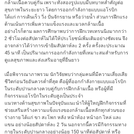
กล้ามเนื้อควบคู่กัน เพราะทั้งสองรูปแบบมีบทบาทสำคัญต่อ
สุขภาพในระยะยาว โดยการออกกำลังกายแบบแอโรบิก
ได้แก่ การเดินเร็ว วิ่ง ปั่นจักรยาน หรือว่ายน้ำ ส่วนการฝึกแรง
ต้านเน้นการเพิ่มความแข็งแรงและมวลกล้ามเนื้อ
อย่างไรก็ตาม ผลการศึกษาพบว่าการฝึกเวทเทรนนิงมากกว่า
2 ชั่วโมงต่อสัปดาห์ไม่ได้ให้ประโยชน์เพิ่มเติมอย่างชัดเจน จึง
อาจกล่าวได้ว่าการเข้ายิมสัปดาห์ละ 2 ครั้ง ครั้งละประมาณ
45 นาที เป็นปริมาณการออกกำลังกายที่เหมาะสมสำหรับการ
ดูแลสุขภาพและส่งเสริมอายุที่ยืนยาว
เมื่อพิจารณาภาพรวม นักวิจัยพบว่ากลุ่มคนที่มีความเสี่ยงเสีย
ชีวิตก่อนวัยอันควรต่ำที่สุด คือผู้ที่ออกกำลังกายแบบแอโรบิก
ในระดับปานกลางควบคู่กับการฝึกกล้ามเนื้อ หรือผู้ที่มี
กิจกรรมแอโรบิกในระดับสูงเป็นประจำ
แนวทางด้านสุขภาพในปัจจุบันแนะนำให้ผู้ใหญ่ฝึกกิจกรรมที่
ช่วยเสริมสร้างความแข็งแรงของกล้ามเนื้อหลักทุกส่วนของ
ร่างกาย ได้แก่ ขา สะโพก หลัง หน้าท้อง หน้าอก ไหล่ และ
แขน อย่างน้อยสัปดาห์ละ 2 วัน นอกจากนี้ควรมีกิจกรรมทาง
กายในระดับปานกลางอย่างน้อย 150 นาทีต่อสัปดาห์ หรือ