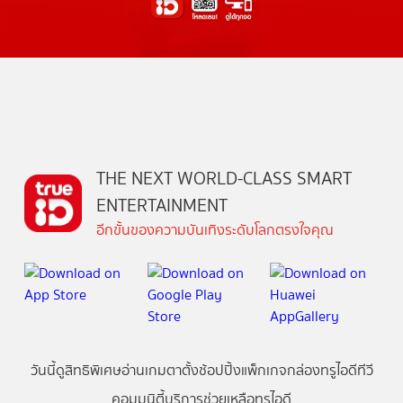
THE NEXT WORLD-CLASS SMART
ENTERTAINMENT
อีกขั้นของความบันเทิงระดับโลกตรงใจคุณ
วันนี้
ดู
สิทธิพิเศษ
อ่าน
เกม
ตาตั้ง
ช้อปปิ้ง
แพ็กเกจ
กล่องทรูไอดีทีวี
คอมมูนิตี้
บริการช่วยเหลือทรูไอดี