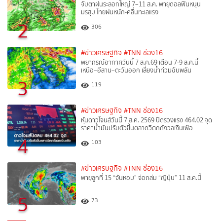
จับตาฝนระลอกใหญ่ 7–11 ส.ค. พายุดอลฟินหนุน
มรสุม ไทยฝนหนัก-คลื่นทะเลแรง
2
306
#ข่าวเศรษฐกิจ
#TNN ช่อง16
พยากรณ์อากาศวันนี้ 7 ส.ค.69 เตือน 7-9 ส.ค.นี้
เหนือ–อีสาน–ตะวันออก เสี่ยงน้ำท่วมฉับพลัน
3
119
#ข่าวเศรษฐกิจ
#TNN ช่อง16
หุ้นดาวโจนส์วันนี้ 7 ส.ค. 2569 ปิดร่วงแรง 464.02 จุด
ราคาน้ำมันปรับตัวขึ้นตลาดวิตกกังวลเงินเฟ้อ
4
103
#ข่าวเศรษฐกิจ
#TNN ช่อง16
พายุลูกที่ 15 “จันหอม” จ่อถล่ม “ญี่ปุ่น” 11 ส.ค.นี้
5
73