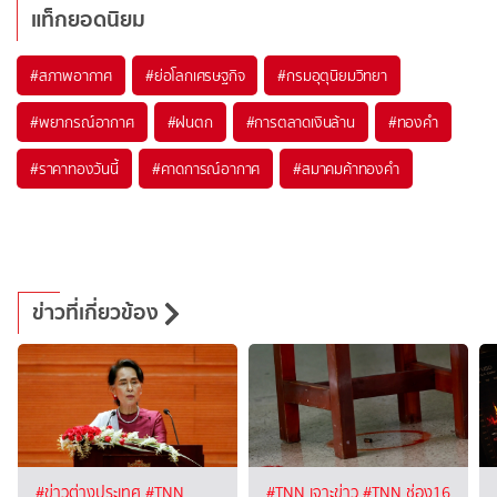
แท็กยอดนิยม
#
สภาพอากาศ
#
ย่อโลกเศรษฐกิจ
#
กรมอุตุนิยมวิทยา
#
พยากรณ์อากาศ
#
ฝนตก
#
การตลาดเงินล้าน
#
ทองคำ
#
ราคาทองวันนี้
#
คาดการณ์อากาศ
#
สมาคมค้าทองคำ
ข่าวที่เกี่ยวข้อง
#ข่าวต่างประเทศ
#TNN
#TNN เจาะข่าว
#TNN ช่อง16