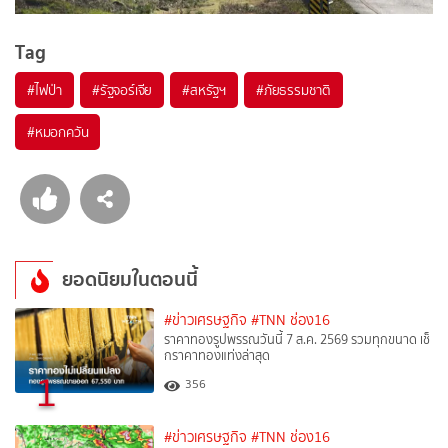
Tag
#
ไฟป่า
#
รัฐจอร์เจีย
#
สหรัฐฯ
#
ภัยธรรมชาติ
#
หมอกควัน
ยอดนิยมในตอนนี้
#ข่าวเศรษฐกิจ
#TNN ช่อง16
ราคาทองรูปพรรณวันนี้ 7 ส.ค. 2569 รวมทุกขนาด เช็
กราคาทองแท่งล่าสุด
1
356
#ข่าวเศรษฐกิจ
#TNN ช่อง16