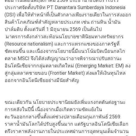
ต่อมาในเดือนพฤษภาคม 2569 ประธานาธิบดีปราโบโว
ประกาศจัดตั้งบริษัท PT Danantara Sumberdaya Indonesia
(DSI) เพื่อให้ทำหน้าที่เป็นตัวกลางเพียงรายเดียวในการส่งออก
สินค้าโภคภัณฑ์สำคัญหลายประเภท เช่น ถ่านหิน น้ำมัน
ปาล์มดิบ ตั้งแต่วันที่ 1 มิถุนายน 2569 เป็นต้นไป
มาตรการดังกล่าวสะท้อนนโยบายชาตินิยมทางทรัพยากร
(Resource nationalism) และการแทรกแซงของภาครัฐที่
ชัดเจนขึ้น และเนื่องจากนโยบายนี้มีแนวโน้มบิดเบือนกลไก
ตลาด MSCI จึงได้ส่งสัญญาณว่าอาจพิจารณาปรับสถานะ
อินโดนีเซียจากกลุ่มตลาดเกิดใหม่ (Emerging Market: EM) ลง
สู่กลุ่มตลาดชายขอบ (Frontier Market) ส่งผลให้เงินทุนไหล
ออกจากอินโดนีเซียอย่างมีนัยสำคัญ
ขณะเดียวกัน นโยบายประชานิยมยังเพิ่มแรงกดดันต่อฐานะ
การคลังในปีนี้ เนื่องจากเมื่อเกิดความขัดแย้งใน
ตะวันออกกลางขึ้นตั้งแต่ช่วงปลายเดือนกุมภาพันธ์ 2569
ราคาน้ำมันโลกได้ปรับสูงขึ้นมาก แต่รัฐบาลอินโดนีเซียเลือก
ตรึงราคาพลังงานภายในประเทศผ่านการอุดหนุนเต็มจำนวน