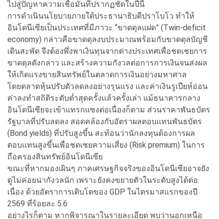
ไปสู่ปัญหาความเชื่อมั่นที่ปรากฏชัดในปีนี้
การดำเนินนโยบายภายใต้ประธานาธิบดีปราโบโว ทำให้
อินโดนีเซียเป็นประเทศที่มีภาวะ “ขาดดุลแฝด” (Twin-deficit
economy) กล่าวคือขาดดุลงบประมาณพร้อมกับขาดดุลบัญชี
เดินสะพัด จึงต้องพึ่งพาเงินทุนจากต่างประเทศเพื่อชดเชยการ
ขาดดุลดังกล่าว และสร้างความกังวลต่อการการเงินจนส่งผล
ให้เกิดแรงขายสินทรัพย์ในตลาดการเงินอย่างมหาศาล
โดยตลาดหุ้นปรับตัวลดลงอย่างรุนแรง และค่าเงินรูเปียห์อ่อน
ค่าลงทำสถิติระดับต่ำสุดครั้งแล้วครั้งเล่า แม้ธนาคารกลาง
อินโดนีเซียจะเข้าแทรกแซงต่อเนื่องก็ตาม ส่วนราคาพันธบัตร
รัฐบาลที่ปรับลดลง สอดคล้องกับอัตราผลตอบแทนพันธบัตร
(Bond yields) ที่ปรับสูงขึ้น สะท้อนว่านักลงทุนต้องการผล
ตอบแทนสูงขึ้นเพื่อชดเชยความเสี่ยง (Risk premium) ในการ
ถือครองสินทรัพย์อินโดนีเซีย
ขณะที่หากมองเผินๆ ภาคเศรษฐกิจจริงของอินโดนีเซียอาจยัง
ดูไม่ค่อยน่ากังวลนัก เพราะยังคงขยายตัวในระดับสูงได้ต่อ
เนื่อง ด้วยอัตราการเติบโตของ GDP ในไตรมาสแรกของปี
2569 ที่ร้อยละ 5.6
อย่างไรก็ตาม หากพิจารณาในรายละเอียด พบว่านอกเหนือ