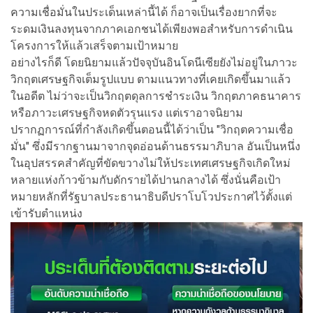
ความเชื่อมั่นในประเด็นเหล่านี้ได้ ก็อาจเป็นเรื่องยากที่จะ
ระดมเงินลงทุนจากภาคเอกชนได้เพียงพอสำหรับการดำเนิน
โครงการให้แล้วเสร็จตามเป้าหมาย
อย่างไรก็ดี โดยนิยามแล้วปัจจุบันอินโดนีเซียยังไม่อยู่ในภาวะ
วิกฤตเศรษฐกิจเต็มรูปแบบ ตามแนวทางที่เคยเกิดขึ้นมาแล้ว
ในอดีต ไม่ว่าจะเป็นวิกฤตดุลการชำระเงิน วิกฤตภาคธนาคาร
หรือภาวะเศรษฐกิจหดตัวรุนแรง แต่เราอาจนิยาม
ปรากฏการณ์ที่กำลังเกิดขึ้นตอนนี้ได้ว่าเป็น "วิกฤตความเชื่อ
มั่น" ซึ่งมีรากฐานมาจากจุดอ่อนด้านธรรมาภิบาล อันเป็นหนึ่ง
ในอุปสรรคสำคัญที่ขัดขวางไม่ให้ประเทศเศรษฐกิจเกิดใหม่
หลายแห่งก้าวข้ามกับดักรายได้ปานกลางได้ ซึ่งนั่นคือเป้า
หมายหลักที่รัฐบาลประธานาธิบดีปราโบโวประกาศไว้ตั้งแต่
เข้ารับตำแหน่ง