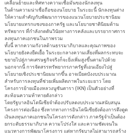
เคลื่อนย้ายและทิศทางความเชื่อมั่นของนักลงทุน
ในด้านความน่าเชื่อถือของนโยบาย ในระยะนี้ นักลงทุนต่าง
ให้ความสำคัญกับพัฒนาการของแนวนโยบายประชานิยม
นโยบายแทรกแซงของภาครัฐ และนโยบายชาตินิยมด้าน
ทรัพยากร ที่กำลังกดดันวินัยทางการคลังและบรรยากาศการ
ลงทุนภาคเอกชนในภาพรวม
ทั้งนี้ หากความกังวลด้านธรรมาภิบาลและคุณภาพของ
นโยบายยังคงยืดเยื้อ ในระยะกลางความเสี่ยงที่ผลกระทบจะ
ขยายไปสู่ภาคเศรษฐกิจจริงก็จะยิ่งเพิ่มสูงขึ้นตามไปด้วย
นอกจากนี้ การจัดสรรทรัพยากรภาครัฐที่เอนเอียงไปสู่
นโยบายเชิงประชานิยมมากขึ้น อาจเบียดบังงบประมาณ
สำหรับการลงทุนที่ช่วยเพิ่มผลิตภาพในระยะยาว โดย
โครงการย้ายเมืองหลวงนูซันตารา (IKN) เป็นตัวอย่างที่
สะท้อนความท้าทายดังกล่าว
โดยรัฐบาลอินโดนีเซียจำต้องปรับลดงบประมาณสนับสนุน
โครงการต่อเนื่อง ซึ่งหากทางการอินโดนีเซียยังต้องการดึงดูด
เงินลงทุนภาคเอกชนในโครงการดังกล่าว ภาครัฐจำเป็นต้อง
ยกระดับธรรมาภิบาล ความโปร่งใส และความชัดเจนใน
แนวทางการพัฒนาโครงการ แต่หากรัฐบาลไม่สามารถสร้าง