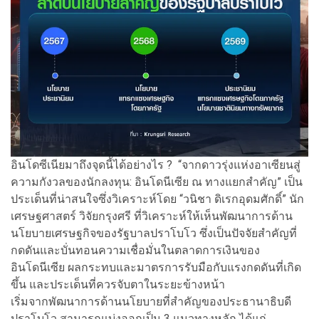
อินโดซีเนียมาถึงจุดนี้ได้อย่างไร ? “จากดาวรุ่งแห่งอาเซียนสู่
ความกังวลของนักลงทุน: อินโดนีเซีย ณ ทางแยกสำคัญ” เป็น
ประเด็นที่น่าสนใจซึ่งวิเคราะห์โดย “วนิชา ดิเรกอุดมศักดิ์” นัก
เศรษฐศาสตร์ วิจัยกรุงศรี ที่วิเคราะห์ให้เห็นพัฒนาการด้าน
นโยบายเศรษฐกิจของรัฐบาลปราโบโว ซึ่งเป็นปัจจัยสำคัญที่
กดดันและบั่นทอนความเชื่อมั่นในตลาดการเงินของ
อินโดนีเซีย ผลกระทบและมาตรการรับมือกับแรงกดดันที่เกิด
ขึ้น และประเด็นที่ควรจับตาในระยะข้างหน้า
เริ่มจากพัฒนาการด้านนโยบายที่สำคัญของประธานาธิบดี
ปราโบโว สามารถแบ่งออกเป็น 3 แนวทางหลัก ได้แก่