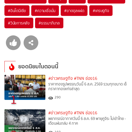
#
อินโดนีเซีย
#
ความเชื่อมั่น
#
ขาดดุลแฝด
#
เศรษฐกิจ
#
วินัยการคลัง
#
ธรรมาภิบาล
ยอดนิยมในตอนนี้
#ข่าวเศรษฐกิจ
#TNN ช่อง16
ราคาทองรูปพรรณวันนี้ 6 ส.ค. 2569 รวมทุกขนาด เช็
กราคาทองแท่งล่าสุด
1
290
#ข่าวเศรษฐกิจ
#TNN ช่อง16
พยากรณ์อากาศวันนี้ 6 ส.ค. 69 พายุคูจิระ ไม่เข้าไทย -
เตือนฝนถล่ม 4 ภาค
160