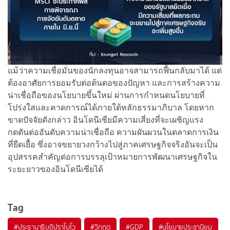
แม้ว่าความเชื่อมั่นของนักลงทุนอาจสามารถฟื้นกลับมาได้ แต่
ต้องอาศัยการยอมรับต่อต้นตอของปัญหา และการสร้างความ
น่าเชื่อถือของนโยบายขึ้นใหม่ ผ่านการกำหนดนโยบายที่
โปร่งใสและคาดการณ์ได้ภายใต้หลักธรรมาภิบาล โดยหาก
ขาดปัจจัยดังกล่าว อินโดนีเซียมีความเสี่ยงที่จะเผชิญแรง
กดดันต่ออันดับความน่าเชื่อถือ ความผันผวนในตลาดการเงิน
ที่ยืดเยื้อ ซึ่งอาจขยายวงกว้างไปสู่ภาคเศรษฐกิจจริงอันจะเป็น
อุปสรรคสำคัญต่อการบรรลุเป้าหมายการพัฒนาเศรษฐกิจใน
ระยะยาวของอินโดนีเซียได้
Tag
#
ประธานาธิบดีปราโบโว
#
วิกฤต
#
GDP
#
นโยบายประชานิยม