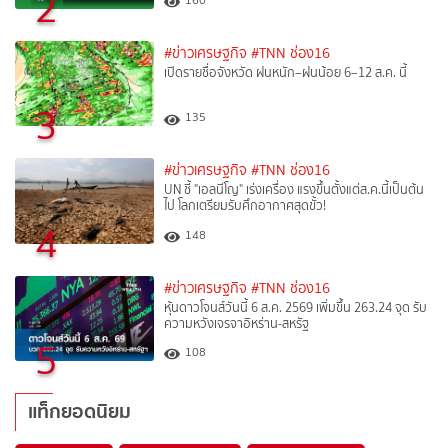
2
#ข่าวเศรษฐกิจ
#TNN ช่อง16
เปิดรายชื่อจังหวัด ฝนหนัก–ฝนน้อย 6–12 ส.ค. นี้
3
135
#ข่าวเศรษฐกิจ
#TNN ช่อง16
UN ชี้ "เอลนีโญ" เร่งเครื่อง แรงขึ้นตั้งแต่ส.ค.นี้เป็นต้น
ไป โลกเตรียมรับศึกอากาศสุดขั้ว!
4
148
#ข่าวเศรษฐกิจ
#TNN ช่อง16
หุ้นดาวโจนส์วันนี้ 6 ส.ค. 2569 เพิ่มขึ้น 263.24 จุด รับ
ความหวังเจรจาอิหร่าน-สหรัฐ
5
108
แท็กยอดนิยม