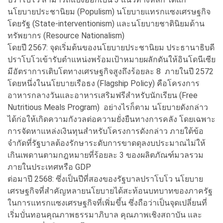
นโยบายประชานิยม (Populism) นโยบายแทรกแซงเศรษฐกิจ
โดยรัฐ (State-interventionism) และนโยบายชาตินิยมด้าน
ทรัพยากร (Resource Nationalism)
โดยปี 2567: จุดเริ่มต้นของนโยบายประชานิยม ประธานาธิบดี
ปราโบโวเข้ารับตำแหน่งพร้อมเป้าหมายผลักดันให้อินโดนีเซีย
มีอัตราการเติบโตทางเศรษฐกิจสูงถึงร้อยละ 8 ภายในปี 2572
โดยหนึ่งในนโยบายเรือธง (Flagship Policy) คือโครงการ
อาหารกลางวันและอาหารเสริมฟรีสำหรับนักเรียน (Free
Nutritious Meals Program) อย่างไรก็ตาม นโยบายดังกล่าว
ได้ก่อให้เกิดความกังวลต่อความยั่งยืนทางการคลัง โดยเฉพาะ
การจัดหาแหล่งเงินทุนสำหรับโครงการดังกล่าว ภายใต้ข้อ
จำกัดที่รัฐบาลต้องรักษาระดับการขาดดุลงบประมาณไม่ให้
เกินเพดานตามกฎหมายที่ร้อยละ 3 ของผลิตภัณฑ์มวลรวม
ภายในประเทศหรือ GDP
ต่อมาปี 2568: ซึ่งเป็นปีที่สองของรัฐบาลปราโบโว นโยบาย
เศรษฐกิจที่สำคัญหลายนโยบายได้สะท้อนบทบาทของภาครัฐ
ในการแทรกแซงเศรษฐกิจที่เพิ่มขึ้น ซึ่งถือว่าเป็นจุดเปลี่ยนที่
เริ่มบั่นทอนคุณภาพธรรมาภิบาล คุณภาพเชิงสถาบัน และ