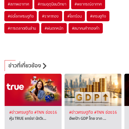
#
สภาพอากาศ
#
กรมอุตุนิยมวิทยา
#
พยากรณ์อากาศ
#
ย่อโลกเศรษฐกิจ
#
ราคาทอง
#
โลกร้อน
#
เศรษฐกิจ
#
การตลาดเงินล้าน
#
ฝนตกหนัก
#
สมาคมค้าทองคำ
ข่าวที่เกี่ยวข้อง
#ข่าวเศรษฐกิจ
#TNN ช่อง16
#ข่าวเศรษฐกิจ
#TNN ช่อง16
หุ้น TRUE แกร่ง! นักวิเ…
อัพเป้า GDP ไทย จาก …