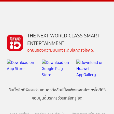
THE NEXT WORLD-CLASS SMART
ENTERTAINMENT
อีกขั้นของความบันเทิงระดับโลกตรงใจคุณ
วันนี้
ดู
สิทธิพิเศษ
อ่าน
เกม
ตาตั้ง
ช้อปปิ้ง
แพ็กเกจ
กล่องทรูไอดีทีวี
คอมมูนิตี้
บริการช่วยเหลือทรูไอดี