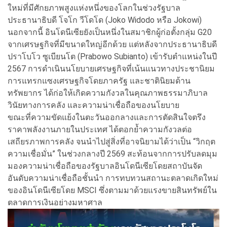
ใหม่ที่มีศักยภาพสูงแห่งหนึ่งของโลกในช่วงรัฐบาล
ประธานาธิบดี โจโก วีโดโด (Joko Widodo หรือ Jokowi)
นอกจากนี้ อินโดนีเซียยังเป็นหนึ่งในสมาชิกผู้ก่อตั้งกลุ่ม G20
จากเศรษฐกิจที่มีขนาดใหญ่อีกด้วย แต่หลังจากประธานาธิบดี
ปราโบโว ซูเบียนโต (Prabowo Subianto) เข้ารับตำแหน่งในปี
2567 การดำเนินนโยบายเศรษฐกิจที่เน้นแนวทางประชานิยม
การแทรกแซงเศรษฐกิจโดยภาครัฐ และชาตินิยมด้าน
ทรัพยากร ได้ก่อให้เกิดความกังวลในคุณภาพธรรมาภิบาล
วินัยทางการคลัง และความน่าเชื่อถือของนโยบาย
ขณะที่ความขัดแย้งในตะวันออกลางและการตัดสินใจตรึง
ราคาพลังงานภายในประเทศ ได้ตอกย้ำความกังวลต่อ
เสถียรภาพการคลัง จนนำไปสู่สิ่งที่อาจนิยามได้ว่าเป็น “วิกฤต
ความเชื่อมั่น” ในช่วงกลางปี 2569 สะท้อนจากการปรับลดมุม
มองความน่าเชื่อถือของรัฐบาลอินโดนีเซียโดยสถาบันจัด
อันดับความน่าเชื่อถือชั้นนำ การทบทวนสถานะตลาดเกิดใหม่
ของอินโดนีเซียโดย MSCI ซึ่งตามมาด้วยแรงขายสินทรัพย์ใน
ตลาดการเงินอย่างมหาศาล