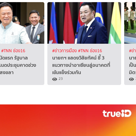
ง
#TNN ช่อง16
#ข่าวการเมือง
#TNN ช่อง16
#ข่
นัดแรก รัฐบาล
นายกฯ แสดงวิสัยทัศน์ ชี้ 3
นาย
ำหนดประชุมคาดช่วง
แนวทางนำอาเซียนสู่อนาคตที่
เป็
ี่สงขลา
เข้มแข็งร่วมกัน
มิต
23