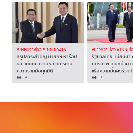
#TNN เจาะข่าว
#TNN ช่อง16
#ข่าวการเมือง
#TNN ช่
สรุปสาระสำคัญ นายกฯ หารือป
รัฐบาลไทย–เมียนมา 
ธน. เมียนมา เดินหน้ายกระดับ
มิตรภาพ เดินหน้าควา
ความร่วมมือทุกมิติ
เพื่อความมั่นคงร่วมก
14
13