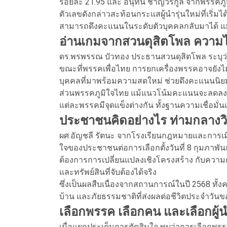
ร้อยละ 21.95 และ อนุทิน ชาญวีรกูล จากพรรคภู
ตัวเลขดังกล่าวสะท้อนกระแสผู้นำรุ่นใหม่ที่เริ่มไ
สามารถดึงคะแนนในระดับตัวบุคคลกลับมาได้ 
อ่านเกมจากสวนดุสิตโพล ความไ
ดร.พรพรรณ บัวทอง ประธานสวนดุสิตโพล ระบุว
ขณะที่พรรคเพื่อไทย การยกเครื่องพรรคอาจยังไม
บุคคลที่มาพร้อมความสดใหม่ ช่วยดึงคะแนนนิย
ส่วนพรรคภูมิใจไทย แม้แนวโน้มคะแนนจะลดลง แต
แต่ละพรรคมีจุดแข็งต่างกัน ทั้งฐานความเชื่อม
ประชาชนคิดอย่างไร ท่ามกลาง
ผศ.อัญชลี รัตนะ จากโรงเรียนกฎหมายและการเมื
ใจของประชาชนต่อการเลือกตั้งวันที่ 8 กุมภาพัน
ต้องการการเปลี่ยนแปลงเชิงโครงสร้าง กับควา
และทรัพย์สินที่จับต้องได้จริง
ซึ่งเป็นผลสืบเนื่องจากสถานการณ์ในปี 2568 ทั
บ้าน และภัยธรรมชาติที่ส่งผลต่อชีวิตประจำวั
เลือกพรรค เลือกคน และเลือกผู
เมื่อแยกประเด็นการตัดสินใจ พบว่าการเลือกพร