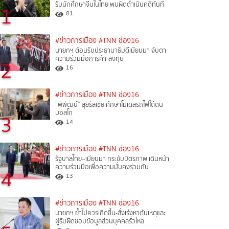
รับนักศึกษาจีนในไทย พบผิดดำเนินคดีทันที
1
81
#ข่าวการเมือง
#TNN ช่อง16
นายกฯ ต้อนรับประธานาธิบดีเมียนมา จับตา
ความร่วมมือการค้า-ลงทุน
2
16
#ข่าวการเมือง
#TNN ช่อง16
“พิพัฒน์“ ลุยรัสเซีย ศึกษาโมเดลรถไฟใต้ดิน
มอสโก
3
14
#ข่าวการเมือง
#TNN ช่อง16
รัฐบาลไทย–เมียนมา กระชับมิตรภาพ เดินหน้า
ความร่วมมือเพื่อความมั่นคงร่วมกัน
4
13
#ข่าวการเมือง
#TNN ช่อง16
นายกฯ ย้ำไม่ควรเกิดขึ้น-สั่งเร่งหาต้นเหตุและ
ผู้รับผิดชอบข้อมูลส่วนบุคคลรั่วไหล