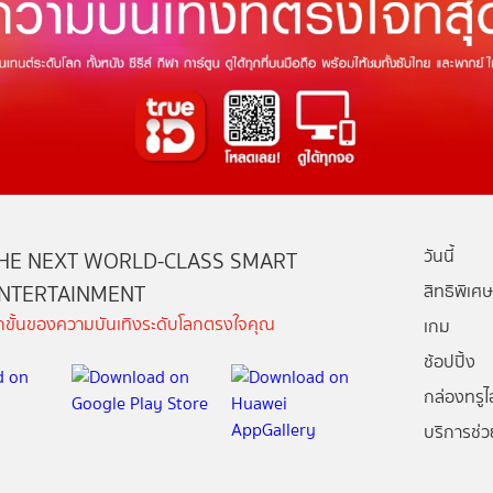
วันนี้
HE NEXT WORLD-CLASS SMART
NTERTAINMENT
สิทธิพิเศษ
ีกขั้นของความบันเทิงระดับโลกตรงใจคุณ
เกม
ช้อปปิ้ง
กล่องทรูไอ
บริการช่ว