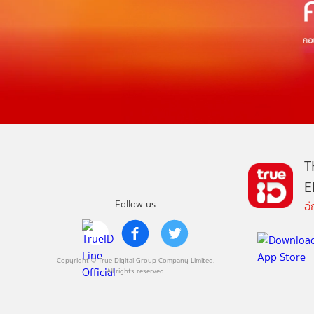
T
E
Follow us
อ
Copyright © True Digital Group Company Limited.
All rights reserved