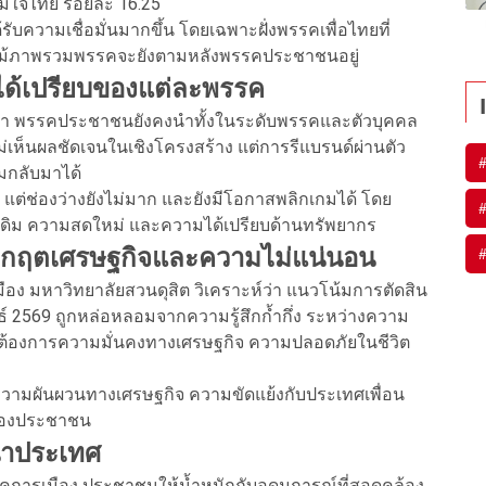
มิใจไทย ร้อยละ 16.25
ด้รับความเชื่อมั่นมากขึ้น โดยเฉพาะฝั่งพรรคเพื่อไทยที่
แม้ภาพรวมพรรคจะยังตามหลังพรรคประชาชนอยู่
ด้เปรียบของแต่ละพรรค
่า พรรคประชาชนยังคงนำทั้งในระดับพรรคและตัวบุคคล
่เห็นผลชัดเจนในเชิงโครงสร้าง แต่การรีแบรนด์ผ่านตัว
มกลับมาได้
่ช่องว่างยังไม่มาก และยังมีโอกาสพลิกเกมได้ โดย
ั่นเดิม ความสดใหม่ และความได้เปรียบด้านทรัพยากร
วิกฤตเศรษฐกิจและความไม่แน่นอน
อง มหาวิทยาลัยสวนดุสิต วิเคราะห์ว่า แนวโน้มการตัดสิน
ธ์ 2569 ถูกหล่อหลอมจากความรู้สึกก้ำกึ่ง ระหว่างความ
มต้องการความมั่นคงทางเศรษฐกิจ ความปลอดภัยในชีวิต
้งความผันผวนทางเศรษฐกิจ ความขัดแย้งกับประเทศเพื่อน
นของประชาชน
้นำประเทศ
รคการเมือง ประชาชนให้น้ำหนักกับอุดมการณ์ที่สอดคล้อง