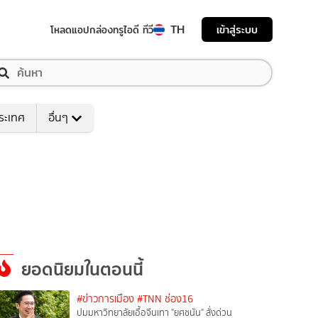
TH
เข้าสู่ระบบ
โหลดแอป
กล่องทรูไอดี ทีวี
ระเทศ
อื่นๆ
ยอดนิยมในตอนนี้
#ข่าวการเมือง
#TNN ช่อง16
ปมมหาวิทยาลัยเอื้อจีนเทา "ยศชนัน" สั่งด่วน