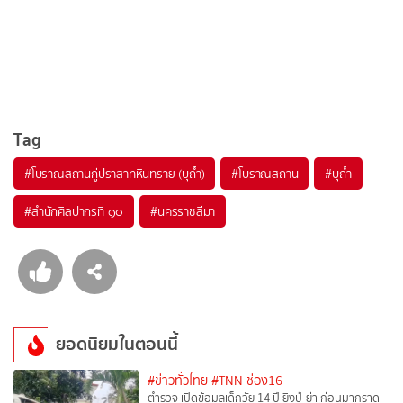
Tag
#
โบราณสถานกู่ปราสาทหินทราย (บุถ้ำ)
#
โบราณสถาน
#
บุถ้ำ
#
สำนักศิลปากรที่ ๑๐
#
นครราชสีมา
ยอดนิยมในตอนนี้
#ข่าวทั่วไทย
#TNN ช่อง16
ตำรวจ เปิดข้อมูลเด็กวัย 14 ปี ยิงปู่-ย่า ก่อนมากราด