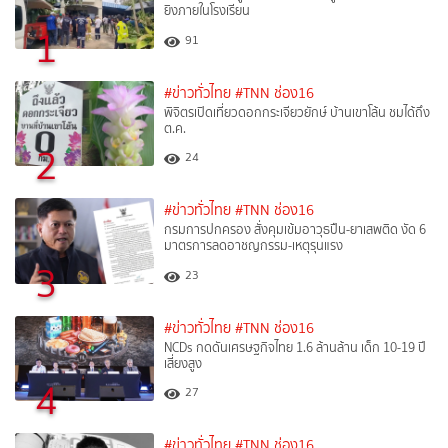
ยิงภายในโรงเรียน
1
91
#ข่าวทั่วไทย
#TNN ช่อง16
พิจิตรเปิดเที่ยวดอกกระเจียวยักษ์ บ้านเขาโล้น ชมได้ถึง
ต.ค.
2
24
#ข่าวทั่วไทย
#TNN ช่อง16
กรมการปกครอง สั่งคุมเข้มอาวุธปืน-ยาเสพติด งัด 6
มาตรการลดอาชญกรรม-เหตุรุนแรง
3
23
#ข่าวทั่วไทย
#TNN ช่อง16
NCDs กดดันเศรษฐกิจไทย 1.6 ล้านล้าน เด็ก 10-19 ปี
เสี่ยงสูง
4
27
#ข่าวทั่วไทย
#TNN ช่อง16