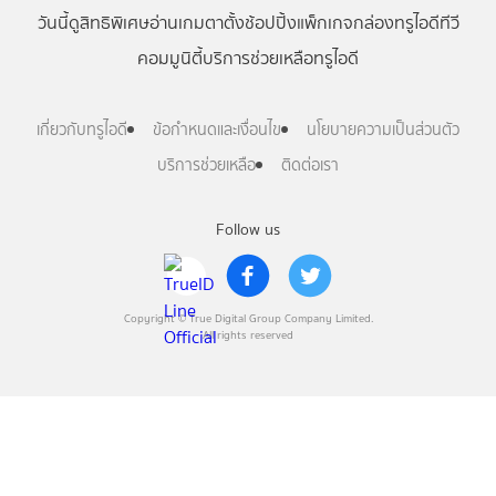
วันนี้
ดู
สิทธิพิเศษ
อ่าน
เกม
ตาตั้ง
ช้อปปิ้ง
แพ็กเกจ
กล่องทรูไอดีทีวี
คอมมูนิตี้
บริการช่วยเหลือทรูไอดี
เกี่ยวกับทรูไอดี
ข้อกำหนดและเงื่อนไข
นโยบายความเป็นส่วนตัว
บริการช่วยเหลือ
ติดต่อเรา
Follow us
Copyright © True Digital Group Company Limited.
All rights reserved