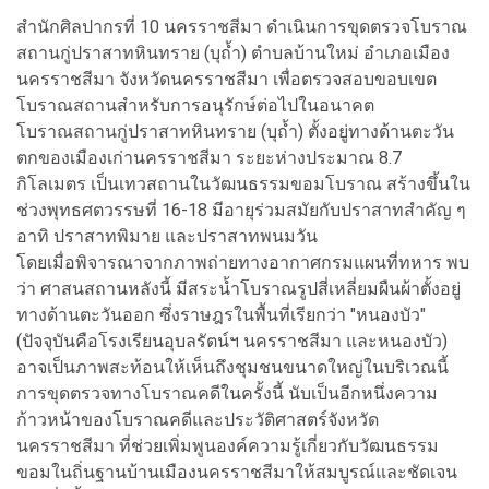
สำนักศิลปากรที่ 10 นครราชสีมา ดำเนินการขุดตรวจโบราณ
สถานกู่ปราสาทหินทราย (บุถ้ำ) ตำบลบ้านใหม่ อำเภอเมือง
นครราชสีมา จังหวัดนครราชสีมา เพื่อตรวจสอบขอบเขต
โบราณสถานสำหรับการอนุรักษ์ต่อไปในอนาคต
โบราณสถานกู่ปราสาทหินทราย (บุถ้ำ) ตั้งอยู่ทางด้านตะวัน
ตกของเมืองเก่านครราชสีมา ระยะห่างประมาณ 8.7
กิโลเมตร เป็นเทวสถานในวัฒนธรรมขอมโบราณ สร้างขึ้นใน
ช่วงพุทธศตวรรษที่ 16-18 มีอายุร่วมสมัยกับปราสาทสำคัญ ๆ
อาทิ ปราสาทพิมาย และปราสาทพนมวัน
โดยเมื่อพิจารณาจากภาพถ่ายทางอากาศกรมแผนที่ทหาร พบ
ว่า ศาสนสถานหลังนี้ มีสระน้ำโบราณรูปสี่เหลี่ยมผืนผ้าตั้งอยู่
ทางด้านตะวันออก ซึ่งราษฎรในพื้นที่เรียกว่า "หนองบัว"
(ปัจจุบันคือโรงเรียนอุบลรัตน์ฯ นครราชสีมา และหนองบัว)
อาจเป็นภาพสะท้อนให้เห็นถึงชุมชนขนาดใหญ่ในบริเวณนี้
การขุดตรวจทางโบราณคดีในครั้งนี้ นับเป็นอีกหนึ่งความ
ก้าวหน้าของโบราณคดีและประวัติศาสตร์จังหวัด
นครราชสีมา ที่ช่วยเพิ่มพูนองค์ความรู้เกี่ยวกับวัฒนธรรม
ขอมในถิ่นฐานบ้านเมืองนครราชสีมาให้สมบูรณ์และชัดเจน