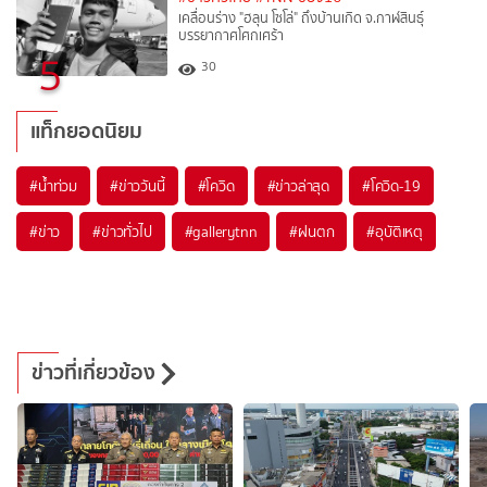
เคลื่อนร่าง "ฮลุน โซโล่" ถึงบ้านเกิด จ.กาฬสินธุ์
บรรยากาศโศกเศร้า
5
30
แท็กยอดนิยม
#
น้ำท่วม
#
ข่าววันนี้
#
โควิด
#
ข่าวล่าสุด
#
โควิด-19
#
ข่าว
#
ข่าวทั่วไป
#
gallerytnn
#
ฝนตก
#
อุบัติเหตุ
ข่าวที่เกี่ยวข้อง