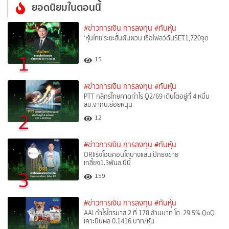
ยอดนิยมในตอนนี้
#ข่าวการเงิน การลงทุน
#ทันหุ้น
‘หุ้นไทย’ระยะสั้นผันผวน เชื่อโฟลว์ดันSET1,720จุด
1
15
#ข่าวการเงิน การลงทุน
#ทันหุ้น
PTT กสิกรไทยคาดกำไร Q2/69 เติบโตอยู่ที่ 4 หมื่น
ลบ.จากบ.ย่อยหนุน
2
12
#ข่าวการเงิน การลงทุน
#ทันหุ้น
ORIเร่งโอนคอนโดบางแสน ปักธงขาย
เกลี้ยง1.3พันล.ปีนี้
3
159
#ข่าวการเงิน การลงทุน
#ทันหุ้น
AAI กำไรไตรมาส 2 ที่ 178 ล้านบาท โต 29.5% QoQ
เคาะปันผล 0.1416 บาท/หุ้น