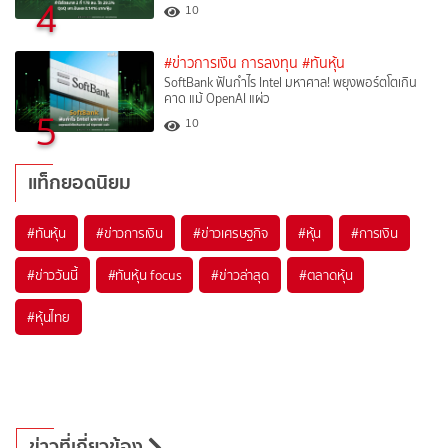
4
10
#ข่าวการเงิน การลงทุน
#ทันหุ้น
SoftBank ฟันกำไร Intel มหาศาล! พยุงพอร์ตโตเกิน
คาด แม้ OpenAI แผ่ว
5
10
แท็กยอดนิยม
#
ทันหุ้น
#
ข่าวการเงิน
#
ข่าวเศรษฐกิจ
#
หุ้น
#
การเงิน
#
ข่าววันนี้
#
ทันหุ้น focus
#
ข่าวล่าสุด
#
ตลาดหุ้น
#
หุ้นไทย
ข่าวที่เกี่ยวข้อง