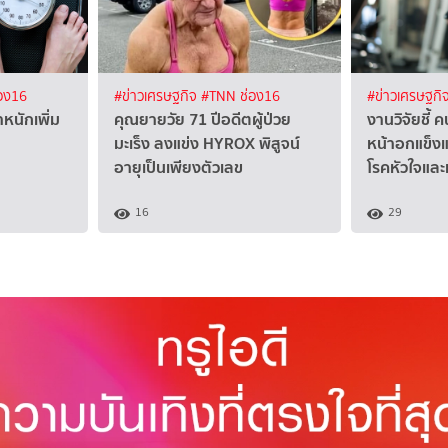
อง16
#ข่าวเศรษฐกิจ
#TNN ช่อง16
#ข่าวเศรษฐกิ
หนักเพิ่ม
คุณยายวัย 71 ปีอดีตผู้ป่วย
งานวิจัยชี้ ค
มะเร็ง ลงแข่ง HYROX พิสูจน์
หน้าอกแข็งแ
อายุเป็นเพียงตัวเลข
โรคหัวใจแล
16
29