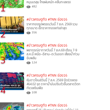
หนุนมรสุม ไทยฝนหนัก-คลื่นทะเลแรง
1
482
#ข่าวเศรษฐกิจ
#TNN ช่อง16
ราคาทองรูปพรรณวันนี้ 7 ส.ค. 2569 รวม
ทุกขนาด เช็กราคาทองแท่งล่าสุด
2
356
#ข่าวเศรษฐกิจ
#TNN ช่อง16
พยากรณ์อากาศวันนี้ 7 ส.ค.69 เตือน 7-9
ส.ค.นี้ เหนือ–อีสาน–ตะวันออก เสี่ยงน้ำท่วม
3
ฉับพลัน
124
#ข่าวเศรษฐกิจ
#TNN ช่อง16
หุ้นดาวโจนส์วันนี้ 7 ส.ค. 2569 ปิดร่วงแรง
464.02 จุด ราคาน้ำมันปรับตัวขึ้นตลาดวิตก
4
กังวลเงินเฟ้อ
108
#ข่าวเศรษฐกิจ
#TNN ช่อง16