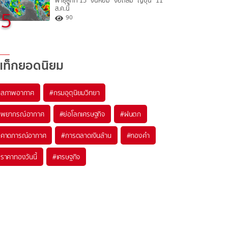
พายุลูกที่ 15 “จันหอม” จ่อถล่ม “ญี่ปุ่น” 11
ส.ค.นี้
5
90
แท็กยอดนิยม
#
สภาพอากาศ
#
กรมอุตุนิยมวิทยา
#
พยากรณ์อากาศ
#
ย่อโลกเศรษฐกิจ
#
ฝนตก
#
คาดการณ์อากาศ
#
การตลาดเงินล้าน
#
ทองคำ
#
ราคาทองวันนี้
#
เศรษฐกิจ