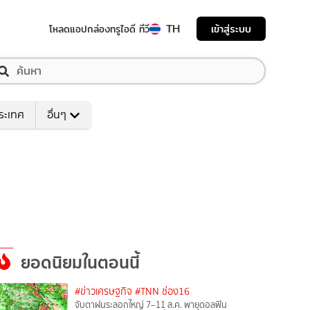
TH
เข้าสู่ระบบ
โหลดแอป
กล่องทรูไอดี ทีวี
ระเทศ
อื่นๆ
ยอดนิยมในตอนนี้
#ข่าวเศรษฐกิจ
#TNN ช่อง16
จับตาฝนระลอกใหญ่ 7–11 ส.ค. พายุดอลฟิน