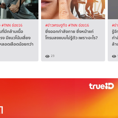
จ
#TNN ช่อง16
#ข่าวเศรษฐกิจ
#TNN ช่อง16
#ข่
นที่มีกล้ามเนื้อ
ยิ่งออกกำลังกาย ยิ่งหน้าแก่
รู้
รง มีแนวโน้มเสี่ยง
โทรมลงแบบไม่รู้ตัว เพราะอะไร?
กำล
ะหลอดเลือดน้อยกว่า
ล้า
23