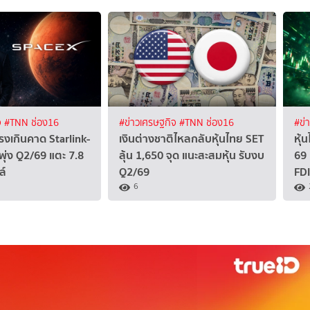
จ
#TNN ช่อง16
#ข่าวเศรษฐกิจ
#TNN ช่อง16
#ข่
งเกินคาด Starlink-
เงินต่างชาติไหลกลับหุ้นไทย SET
หุ้
พุ่ง Q2/69 แตะ 7.8
ลุ้น 1,650 จุด แนะสะสมหุ้น รับงบ
69 
ล์
Q2/69
FDI
6