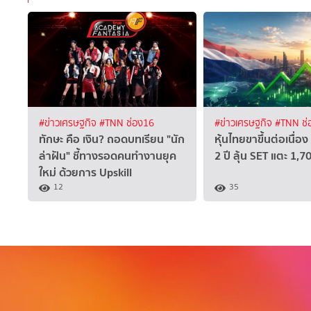
#ข่าวเศรษฐกิจ
#TNN ช่อง16
#ข่าวเศรษฐกิจ
#TNN ช่
ทักษะ คือ เงิน? ถอดบทเรียน "นัก
หุ้นไทยขาขึ้นต่อเนื่อ
ล่าฝัน" ชี้ทางรอดคนทำงานยุค
2 ปี ลุ้น SET แตะ 1,7
ใหม่ ด้วยการ Upskill
12
35