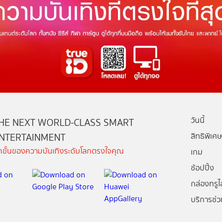
วันนี้
HE NEXT WORLD-CLASS SMART
NTERTAINMENT
สิทธิพิเศษ
ีกขั้นของความบันเทิงระดับโลกตรงใจคุณ
เกม
ช้อปปิ้ง
กล่องทรูไอ
บริการช่ว