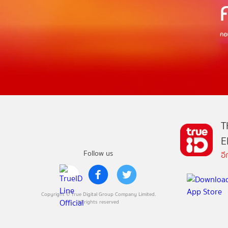
T
E
Follow us
อ
Copyright © True Digital Group Company Limited.
All rights reserved