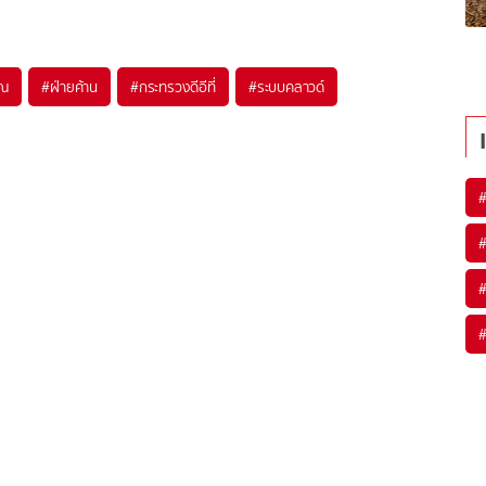
าณ
#
ฝ่ายค้าน
#
กระทรวงดีอีที่
#
ระบบคลาวด์