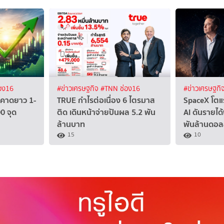
อง16
#ข่าวเศรษฐกิจ
#TNN ช่อง16
#ข่าวเศรษฐกิ
ง คาดยาว 1-
TRUE กำไรต่อเนื่อง 6 ไตรมาส
SpaceX โตแร
00 จุด
ติด เดินหน้าจ่ายปันผล 5.2 พัน
AI ดันรายได้
ล้านบาท
พันล้านดอล
15
10