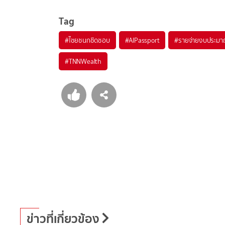
Tag
#
ไชยชนกชิดชอบ
#
AIPassport
#
รายจ่ายงบประม
#
TNNWealth
ข่าวที่เกี่ยวข้อง