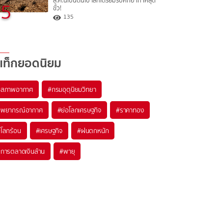
ส.ค.นี้เป็นต้นไป โลกเตรียมรับศึกอากาศสุด
5
ขั้ว!
135
แท็กยอดนิยม
#
สภาพอากาศ
#
กรมอุตุนิยมวิทยา
#
พยากรณ์อากาศ
#
ย่อโลกเศรษฐกิจ
#
ราคาทอง
#
โลกร้อน
#
เศรษฐกิจ
#
ฝนตกหนัก
#
การตลาดเงินล้าน
#
พายุ