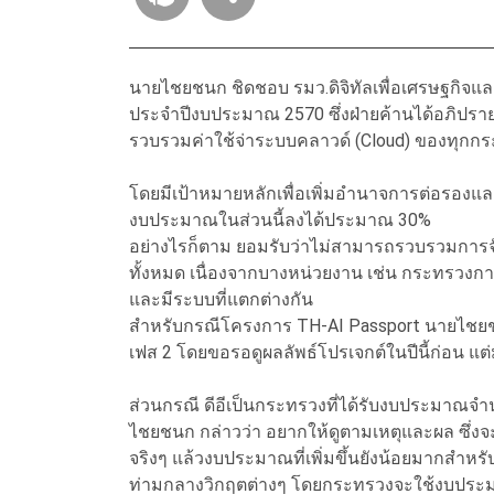
นายไชยชนก ชิดชอบ รมว.ดิจิทัลเพื่อเศรษฐกิจแ
ประจำปีงบประมาณ 2570 ซึ่งฝ่ายค้านได้อภิปรายถ
รวบรวมค่าใช้จ่าระบบคลาวด์ (Cloud) ของทุกกระ
โดยมีเป้าหมายหลักเพื่อเพิ่มอำนาจการต่อรองแล
งบประมาณในส่วนนี้ลงได้ประมาณ 30%
อย่างไรก็ตาม ยอมรับว่าไม่สามารถรวบรวมการจั
ทั้งหมด เนื่องจากบางหน่วยงาน เช่น กระทรวงก
และมีระบบที่แตกต่างกัน
สำหรับกรณีโครงการ TH-AI Passport นายไชยชน
เฟส 2 โดยขอรอดูผลลัพธ์โปรเจกต์ในปีนี้ก่อน แต
ส่วนกรณี ดีอีเป็นกระทรวงที่ได้รับงบประมาณจ
ไชยชนก กล่าวว่า อยากให้ดูตามเหตุและผล ซึ่งจ
จริงๆ แล้วงบประมาณที่เพิ่มขึ้นยังน้อยมากสำห
ท่ามกลางวิกฤตต่างๆ โดยกระทรวงจะใช้งบประมา