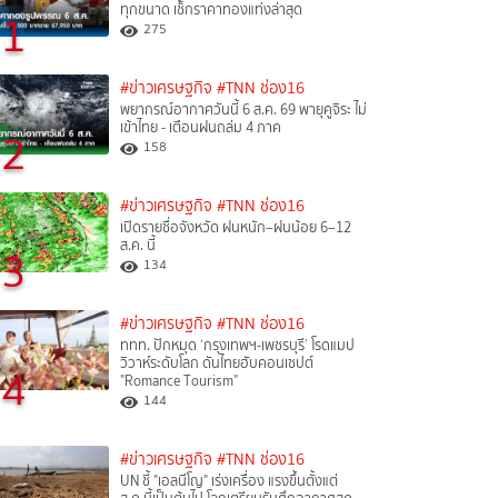
ทุกขนาด เช็กราคาทองแท่งล่าสุด
1
275
#ข่าวเศรษฐกิจ
#TNN ช่อง16
พยากรณ์อากาศวันนี้ 6 ส.ค. 69 พายุคูจิระ ไม่
เข้าไทย - เตือนฝนถล่ม 4 ภาค
2
158
#ข่าวเศรษฐกิจ
#TNN ช่อง16
เปิดรายชื่อจังหวัด ฝนหนัก–ฝนน้อย 6–12
ส.ค. นี้
3
134
#ข่าวเศรษฐกิจ
#TNN ช่อง16
ททท. ปักหมุด ‘กรุงเทพฯ-เพชรบุรี’ โรดแมป
วิวาห์ระดับโลก ดันไทยฮับคอนเซปต์
4
"Romance Tourism"
144
#ข่าวเศรษฐกิจ
#TNN ช่อง16
UN ชี้ "เอลนีโญ" เร่งเครื่อง แรงขึ้นตั้งแต่