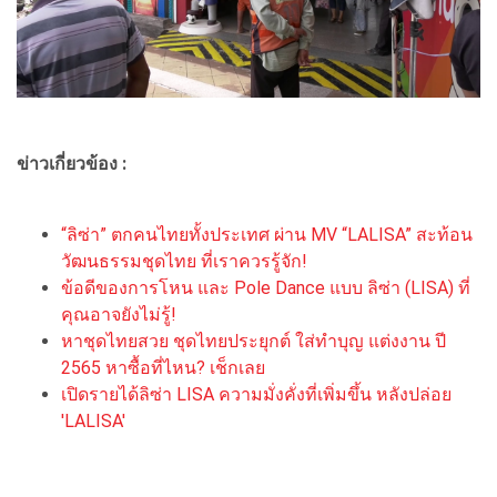
ข่าวเกี่ยวข้อง :
“ลิซ่า” ตกคนไทยทั้งประเทศ ผ่าน MV “LALISA” สะท้อน
วัฒนธรรมชุดไทย ที่เราควรรู้จัก!
ข้อดีของการโหน และ Pole Dance แบบ ลิซ่า (LISA) ที่
คุณอาจยังไม่รู้!
หาชุดไทยสวย ชุดไทยประยุกต์ ใส่ทำบุญ แต่งงาน ปี
2565 หาซื้อที่ไหน? เช็กเลย
เปิดรายได้ลิซ่า LISA ความมั่งคั่งที่เพิ่มขึ้น หลังปล่อย
'LALISA'