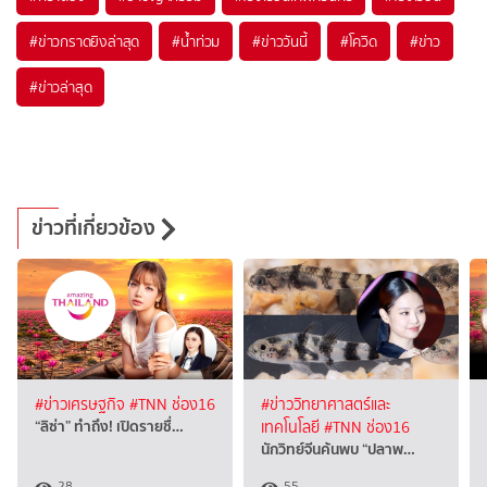
#
ข่าวกราดยิงล่าสุด
#
น้ำท่วม
#
ข่าววันนี้
#
โควิด
#
ข่าว
#
ข่าวล่าสุด
ข่าวที่เกี่ยวข้อง
#ข่าวเศรษฐกิจ
#TNN ช่อง16
#ข่าววิทยาศาสตร์และ
“ลิซ่า” ทำถึง! เปิดรายชื่…
เทคโนโลยี
#TNN ช่อง16
นักวิทย์จีนค้นพบ “ปลาพ…
28
55