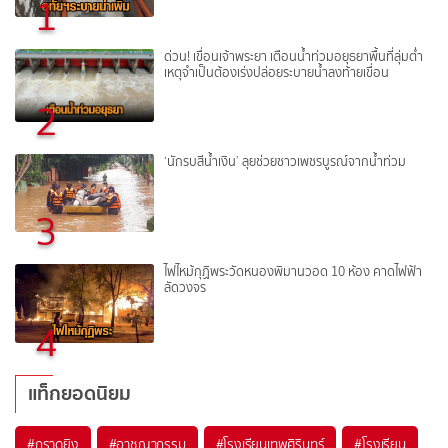
1
ด่วน! เขื่อนเจ้าพระยา เตือนน้ำท่วมอยุธยาพื้นที่ลุ่มต่ำ
เหตุจำเป็นต้องเร่งปล่อยระบายน้ำลงท้ายเขื่อน
2
‘นักรบสีน้ำเงิน’ ลุยช่วยชาวเพชรบูรณ์จากน้ำท่วม
3
ไฟไหม้กุฏิพระวัดหนองพิมานวอด 10 ห้อง คาดไฟฟ้า
ลัดวงจร
4
แท็กยอดนิยม
#
กราดยิง
#
อาชญากรรม
#
โรงเรียนเทพศิรินทร์
#
โรงเรียน