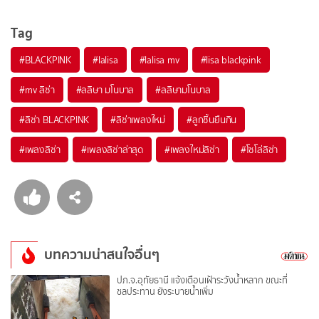
Tag
#
BLACKPINK
#
lalisa
#
lalisa mv
#
lisa blackpink
#
mv ลิซ่า
#
ลลิษา มโนบาล
#
ลลิษามโนบาล
#
ลิซ่า BLACKPINK
#
ลิซ่าเพลงใหม่
#
ลูกชิ้นยืนกิน
#
เพลงลิซ่า
#
เพลงลิซ่าล่าสุด
#
เพลงใหม่ลิซ่า
#
โซโล่ลิซ่า
บทความน่าสนใจอื่นๆ
ปภ.จ.อุทัยธานี แจ้งเตือนเฝ้าระวังน้ำหลาก ขณะที่
ชลประทาน ยังระบายน้ำเพิ่ม