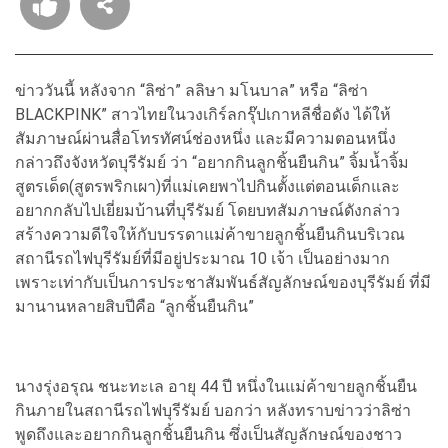
ข่าววันนี้ หลังจาก “ลิซ่า” ลลิษา มโนบาล” หรือ “ลิซ่า
BLACKPINK” สาวไทยในวงเกิร์ลกรุ๊ปเกาหลีชื่อดัง ได้ให้
สัมภาษณ์ผ่านสื่อโทรทัศน์ช่องหนึ่ง และมีความตอนหนึ่ง
กล่าวถึงจังหวัดบุรีรัมย์ ว่า “อยากกินลูกชิ้นยืนกิน” จิ้มน้ำจิ้ม
สูตรเด็ด(สูตรพริกเผา)ที่แม่เคยพาไปกินตั้งแต่ตอนเด็กและ
อยากกลับไปเยี่ยมบ้านที่บุรีรัมย์ โดยบทสัมภาษณ์ดังกล่าว
สร้างความดีใจให้กับบรรดาแม่ค้าขายลูกชิ้นยืนกินบริเวณ
สถานีรถไฟบุรีรัมย์ที่มีอยู่ประมาณ 10 เจ้า เป็นอย่างมาก
เพราะเท่ากับเป็นการประชาสัมพันธ์สัญลักษณ์ของบุรีรัมย์ ที่มี
มานานหลายสิบปีคือ “ลูกชิ้นยืนกิน”
นางรุ่งอรุณ ชนะทะเล อายุ 44 ปี หนึ่งในแม่ค้าขายลูกชิ้นยืน
กินภายในสถานีรถไฟบุรีรัมย์ บอกว่า หลังทราบข่าวว่าลิซ่า
พูดถึงและอยากกินลูกชิ้นยืนกิน ซึ่งเป็นสัญลักษณ์ของชาว