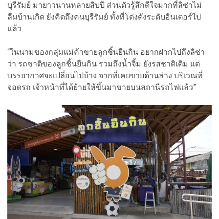
บุรีรัมย์ มายาวนานหลายสิบปี ส่วนตัวรู้สึกดีใจมากที่ลิซ่าไม่
ลืมบ้านเกิด ยังคิดถึงคนบุรีรัมย์ ทั้งที่โด่งดังระดับอินเตอร์ไป
แล้ว
“ในนามของกลุ่มแม่ค้าขายลูกชิ้นยืนกิน อยากฝากไปถึงลิซ่า
ว่า รถชาติของลูกชิ้นยืนกิน รวมถึงน้ำจิ้ม ยังรสชาติเดิม แต่
บรรยากาศจะเปลี่ยนไปบ้าง จากที่เคยขายด้านล่าง บริเวณที่
จอดรถ เจ้าหน้าที่ได้ย้ายให้ขึ้นมาขายบนสถานีรถไฟแล้ว”