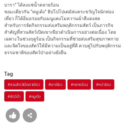
บารา” ได้ลงแช่น้ำคลายร้อน
ขณะเดียวกัน “หมูเด้ง” ฮิปโปโปเตมัสแคระขวัญใจนักท่อง
เที่ยว ก็ได้อิ่มอร่อยกับเมนูแตงโมหวานฉ่ำสีแดงสด
สำหรับการจัดกิจกรรมส่งเสริมพฤติกรรมสัตว์ เป็นภารกิจ
สำคัญที่สวนสัตว์เปิดเขาเขียวดำเนินการอย่างต่อเนื่อง โดย
เฉพาะในช่วงฤดูร้อน เป็นกิจกรรมที่ช่วยส่งเสริมสุขภาพกาย
และจิตใจของสัตว์ให้มีความเป็นอยู่ที่ดี ควบคู่ไปกับพฤติกรรม
ธรรมชาติของสัตว์ป่าอย่างยั่งยืน
Tag
#
สวนสัตว์เปิดเขาเขียว
#
เขาเขียว
#
คลายร้อน
#
หน้าร้อน
#
สัตว์ป่า
#
หมูเด้ง