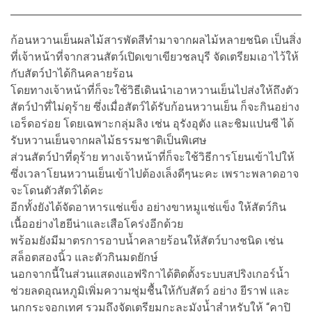
ก้อนหวานเย็นผลไม้สารพัดสีทำมาจากผลไม้หลายชนิด เป็นสิ่ง
ที่เจ้าหน้าที่จากสวนสัตว์เปิดเขาเขียวชลบุรี จัดเตรียมเอาไว้ให้
กับสัตว์ป่าได้กินคลายร้อน
โดยทางเจ้าหน้าที่ก็จะใช้วิธีเดินนำเอาหวานเย็นไปส่งให้ถึงตัว
สัตว์ป่าที่ไม่ดุร้าย ซึ่งเมื่อสัตว์ได้รับก้อนหวานเย็น ก็จะกินอย่าง
เอร็ดอร่อย โดยเฉพาะกลุ่มลิง เช่น อุรังอุตัง และชิมแปนซี ได้
รับหวานเย็นจากผลไม้ธรรมชาติเป็นพิเศษ
ส่วนสัตว์ป่าที่ดุร้าย ทางเจ้าหน้าที่ก็จะใช้วิธีการโยนเข้าไปให้
ซึ่งเวลาโยนหวานเย็นเข้าไปต้องเล็งดีๆนะคะ เพราะพลาดอาจ
จะโดนตัวสัตว์ได้คะ
อีกทั้งยังได้จัดอาหารแช่แข็ง อย่างขาหมูแช่แข็ง ให้สัตว์กิน
เนื้ออย่างไฮยีน่าและเสือโคร่งอีกด้วย
พร้อมยังมีมาตรการอาบน้ำคลายร้อนให้สัตว์บางชนิด เช่น
สล็อตสองนิ้ว และตัวกินมดยักษ์
นอกจากนี้ในส่วนแสดงแอฟริกาได้ติดตั้งระบบสปริงเกอร์น้ำ
ช่วยลดอุณหภูมิเพิ่มความชุ่มชื้นให้กับสัตว์ อย่าง ยีราฟ และ
นกกระจอกเทศ รวมถึงจัดเตรียมกะละมังน้ำสำหรับให้ “คาปิ