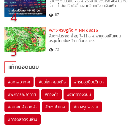
หุ้นดาวโจนส์วันนี้ 7 ส.ค. 2569 ปิดร่วงแรง 464.02 จุด
ราคาน้ำมันปรับตัวขึ้นตลาดวิตกกังวลเงินเฟ้อ
4
87
#ข่าวเศรษฐกิจ
#TNN ช่อง16
จับตาฝนระลอกใหญ่ 7–11 ส.ค. พายุดอลฟินหนุน
มรสุม ไทยฝนหนัก-คลื่นทะเลแรง
5
72
แท็กยอดนิยม
#
สภาพอากาศ
#
ย่อโลกเศรษฐกิจ
#
กรมอุตุนิยมวิทยา
#
พยากรณ์อากาศ
#
ทองคำ
#
ราคาทองวันนี้
#
สมาคมค้าทองคำ
#
ทองคำแท่ง
#
ทองรูปพรรณ
#
การตลาดเงินล้าน