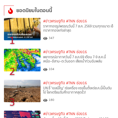
ยอดนิยมในตอนนี้
#ข่าวเศรษฐกิจ
#TNN ช่อง16
ราคาทองรูปพรรณวันนี้ 7 ส.ค. 2569 รวมทุกขนาด เช็
กราคาทองแท่งล่าสุด
1
347
#ข่าวเศรษฐกิจ
#TNN ช่อง16
พยากรณ์อากาศวันนี้ 7 ส.ค.69 เตือน 7-9 ส.ค.นี้
เหนือ–อีสาน–ตะวันออก เสี่ยงน้ำท่วมฉับพลัน
2
104
#ข่าวเศรษฐกิจ
#TNN ช่อง16
UN ชี้ "เอลนีโญ" เร่งเครื่อง แรงขึ้นตั้งแต่ส.ค.นี้เป็นต้น
ไป โลกเตรียมรับศึกอากาศสุดขั้ว!
3
180
#ข่าวเศรษฐกิจ
#TNN ช่อง16