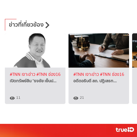
ข่าวที่เกี่ยวข้อง
#TNN เจาะข่าว
#TNN ช่อง16
#TNN เจาะข่าว
#TNN ช่อง16
เปิดทรัพย์สิน “ธงชัย เย็นป…
อดีตอธิบดี สถ. ปฏิเสธท…
11
21