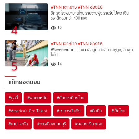
#TNN เจาะข่าว
#TNN ช่อง16
วิกฤตโรงพยาบาลไทย รายจ่ายพุ่ง รายรับไม่พอ เงิน
รพ.ติดลบกว่า 400 แห่ง
4
16
#TNN เจาะข่าว
#TNN ช่อง16
#Saveเทพนนท์ จากข่าวลือสู่คำตัดสิน แต่ผู้สูญเสียพูด
ไม่ได้
5
14
แท็กยอดนิยม
#
บูลลี่
#
ฝนตกหนัก
#
นักการเมืองไทย
#
America's Got Talent
#
วงการบันเทิง
#
ศิลปิน
#
เด็กไทย
#
เนเน่ รอยัล
#
การเมืองนนทบุรี
#
ฉลอง เรี่ยวแรง