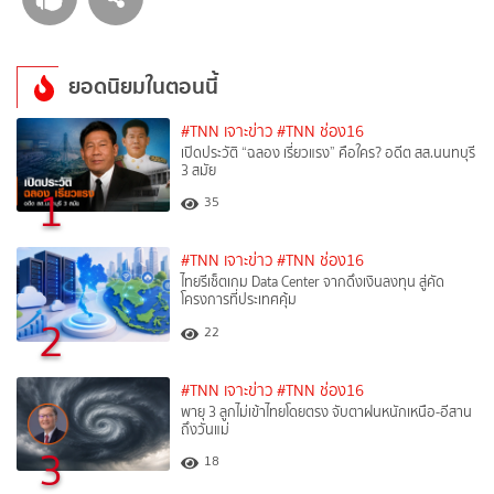
ยอดนิยมในตอนนี้
#TNN เจาะข่าว
#TNN ช่อง16
เปิดประวัติ “ฉลอง เรี่ยวแรง” คือใคร? อดีต สส.นนทบุรี
3 สมัย
1
35
#TNN เจาะข่าว
#TNN ช่อง16
ไทยรีเซ็ตเกม Data Center จากดึงเงินลงทุน สู่คัด
โครงการที่ประเทศคุ้ม
2
22
#TNN เจาะข่าว
#TNN ช่อง16
พายุ 3 ลูกไม่เข้าไทยโดยตรง จับตาฝนหนักเหนือ-อีสาน
ถึงวันแม่
3
18