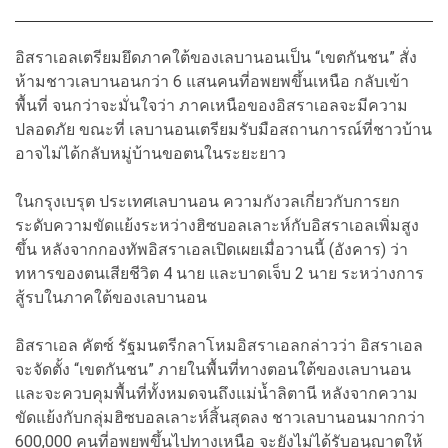
อิสราเอลเตรียมยึดภาคใต้ของเลบานอนเป็น “เขตกันชน” สั่ง
ห้ามชาวเลบานอนกว่า 6 แสนคนที่อพยพขึ้นเหนือ กลับเข้า
พื้นที่ จนกว่าจะมั่นใจว่า ภาคเหนือของอิสราเอลจะมีความ
ปลอดภัย ขณะที่ เลบานอนเตรียมรับมือสถานการณ์ที่ชาวบ้าน
อาจไม่ได้กลับหมู่บ้านขอตนในระยะยาว
ในกรุงเบรุต ประเทศเลบานอน ความกังวลเกี่ยวกับการยก
ระดับความขัดแย้งระหว่างฮิซบอลเลาะห์กับอิสราเอลเพิ่มสูง
ขึ้น หลังจากกองทัพอิสราเอลเปิดเผยเมื่อวานนี้ (อังคาร) ว่า
ทหารของตนเสียชีวิต 4 นาย และบาดเจ็บ 2 นาย ระหว่างการ
สู้รบในภาคใต้ของเลบานอน
อิสราเอล คัตซ์ รัฐมนตรีกลาโหมอิสราเอลกล่าวว่า อิสราเอล
จะจัดตั้ง “เขตกันชน” ภายในพื้นที่ทางตอนใต้ของเลบานอน
และจะควบคุมพื้นที่ทั้งหมดจนถึงแม่น้ำลิตานี หลังจากความ
ขัดแย้งกับกลุ่มฮิซบอลเลาะห์สิ้นสุดลง ชาวเลบานอนมากกว่า
600,000 คนที่อพยพขึ้นไปทางเหนือ จะยังไม่ได้รับอนุญาตให้