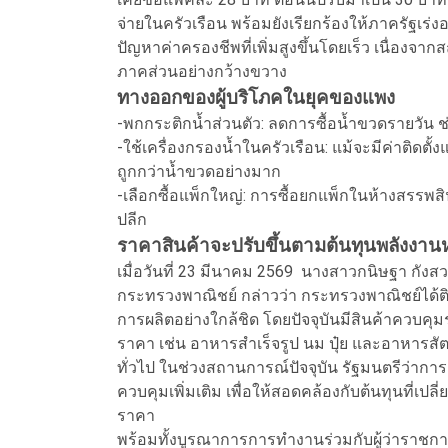
จ่ายในครัวเรือน พร้อมยังเรียกร้องให้ภาครัฐเร
ปัญหาค่าครองชีพที่เพิ่มสูงขึ้นโดยเร็ว เนื่อ
ภาคส่วนอย่างกว้างขวาง
ทางออกของผู้บริโภคในยุคของแพง
-พกกระติกน้ำส่วนตัว: ลดการซื้อน้ำขวดรายวัน 
-ใช้เครื่องกรองน้ำในครัวเรือน: แม้จะมีค่าติดต
ถูกกว่าน้ำขวดอย่างมาก
-เลือกซื้อแพ็กใหญ่: การซื้อยกแพ็กในห้างสรรพสิน
ปลีก
ราคาสินค้าจะปรับขึ้นตามต้นทุนพลังงาน
เมื่อวันที่ 23 มีนาคม 2569 นางสาวกนิษฐา กั
กระทรวงพาณิชย์ กล่าวว่า กระทรวงพาณิชย์ได้
การผลิตอย่างใกล้ชิด โดยปัจจุบันมีสินค้าควบคุม
ราคา เช่น อาหารสำเร็จรูป นม ปุ๋ย และอาหารสัตว
ทั่วไป ในช่วงสถานการณ์ปัจจุบัน รัฐมนตรีว่าก
ควบคุมเพิ่มเติม เพื่อให้สอดคล้องกับต้นทุนที่
ราคา
พร้อมทั้งบูรณาการการทำงานร่วมกับผู้ว่าราชก