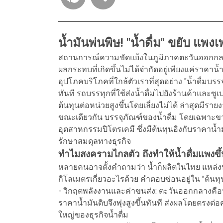
น้ำมันพ่นพิษ! "น้ำดื่ม" ขยับ แพ
สถานการณ์ความขัดแย้งในภูมิภาคตะวันออกกลาง
ผลกระทบที่เกิดขึ้นไม่ได้จำกัดอยู่เพียงแค่ราคาน้ำ
อุปโภคบริโภคที่ใกล้ตัวเราที่สุดอย่าง "น้ำดื่มบร
ทันที รถบรรทุกที่ใช้ส่งน้ำดื่มไปยังร้านค้าและซู
ต้นทุนต่อหน่วยสูงขึ้นโดยเลี่ยงไม่ได้ ล่าสุดมีร
ขณะเดียวกัน บรรจุภัณฑ์ของน้ำดื่ม โดยเฉพาะข
อุตสาหกรรมปิโตรเคมี ซึ่งมีต้นทุนอิงกับราคาน้ำมัน
รักษาสมดุลทางธุรกิจ
ทำไมสงครามไกลตัว ถึงทำให้น้ำดื่มแพงขึ
หลายคนอาจตั้งคำถามว่า น้ำก็ผลิตในไทย แหล่ง
กิโลเมตรเกี่ยวอะไรด้วย คำตอบซ่อนอยู่ใน "ต้นทุนแ
- วิกฤตพลังงานและค่าขนส่ง: ตะวันออกกลางคือ
ราคาน้ำมันดิบจึงพุ่งสูงขึ้นทันที ส่งผลโดยตรงต่อ
ใหญ่ของธุรกิจน้ำดื่ม