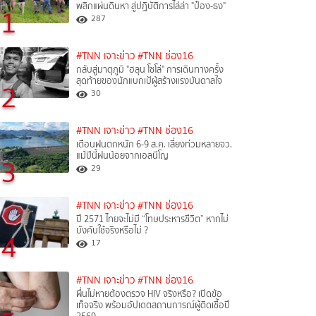
พลิกแผ่นดินหา สู่ปฏิบัติการไล่ล่า "ป๋อง-ธง"
1
287
#TNN เจาะข่าว
#TNN ช่อง16
กลับสู่มาตุภูมิ "ฮลุน โซโล่" การเดินทางครั้ง
สุดท้ายของนักแบกเป้ผู้สร้างแรงบันดาลใจ
2
30
#TNN เจาะข่าว
#TNN ช่อง16
เตือนฝนตกหนัก 6-9 ส.ค. เสี่ยงท่วมหลายจว.
แม้ปีนี้ฝนน้อยจากเอลนีโญ
3
29
#TNN เจาะข่าว
#TNN ช่อง16
ปี 2571 ไทยจะไม่มี “โทษประหารชีวิต” หากไม่
บังคับใช้จริงหรือไม่ ?​
4
17
#TNN เจาะข่าว
#TNN ช่อง16
ผื่นไม่หายต้องตรวจ HIV จริงหรือ? เปิดข้อ
เท็จจริง พร้อมอัปเดตสถานการณ์ผู้ติดเชื้อปี