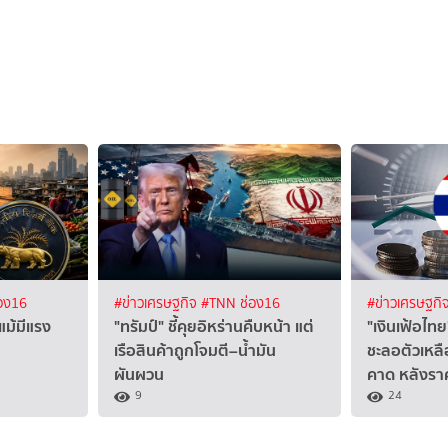
อง16
#ข่าวเศรษฐกิจ
#TNN ช่อง16
#ข่าวเศรษฐกิ
แม้มีแรง
"ทรัมป์" ชี้คุยอิหร่านคืบหน้า แต่
"เงินเฟ้อไ
เรือสินค้าถูกโจมตี–น้ำมัน
ชะลอตัวเหลื
ผันผวน
คาด หลังรา
9
24