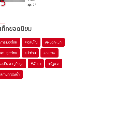
5
2569
77
แท็กยอดนิยม
#
การเมืองไทย
#
เอลนีโญ
#
ฝนตกหนัก
#
เศรษฐกิจไทย
#
น้ำท่วม
#
สุขภาพ
#
อนุทิน ชาญวีรกูล
#
พัทยา
#
รัฐบาล
#
สถานการณ์น้ำ