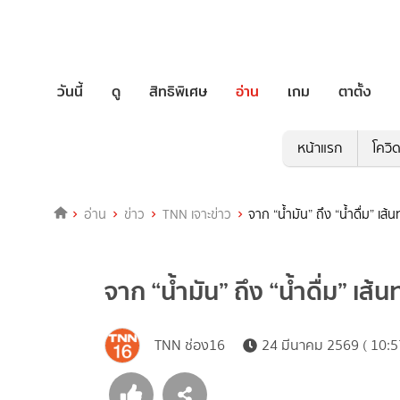
วันนี้
ดู
สิทธิพิเศษ
อ่าน
เกม
ตาตั้ง
หน้าแรก
โควิ
อ่าน
ข่าว
TNN เจาะข่าว
จาก “น้ำมัน” ถึง “น้ำดื่ม” เส้
จาก “น้ำมัน” ถึง “น้ำดื่ม” เส้
TNN ช่อง16
24 มีนาคม 2569 ( 10:5