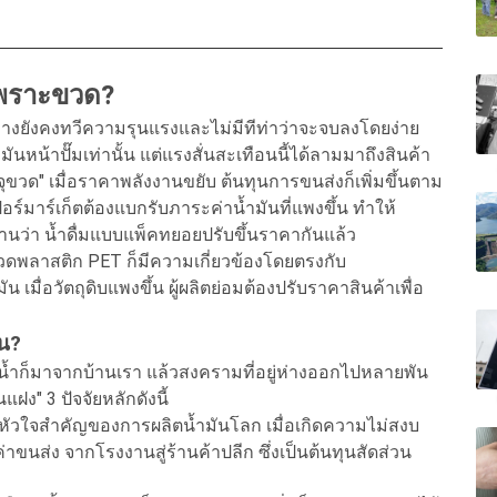
งเพราะขวด?
ยังคงทวีความรุนแรงและไม่มีทีท่าว่าจะจบลงโดยง่าย
มันหน้าปั๊มเท่านั้น แต่แรงสั่นสะเทือนนี้ได้ลามมาถึงสินค้า
รจุขวด" เมื่อราคาพลังงานขยับ ต้นทุนการขนส่งก็เพิ่มขึ้นตาม
เปอร์มาร์เก็ตต้องแบกรับภาระค่าน้ำมันที่แพงขึ้น ทำให้
ายงานว่า น้ำดื่มแบบแพ็คทยอยปรับขึ้นราคากันแล้ว
วดพลาสติก PET ก็มีความเกี่ยวข้องโดยตรงกับ
 เมื่อวัตถุดิบแพงขึ้น ผู้ผลิตย่อมต้องปรับราคาสินค้าเพื่อ
้น?
น้ำก็มาจากบ้านเรา แล้วสงครามที่อยู่ห่างออกไปหลายพัน
ฝง" 3 ปัจจัยหลักดังนี้
หัวใจสำคัญของการผลิตน้ำมันโลก เมื่อเกิดความไม่สงบ
ค่าขนส่ง จากโรงงานสู่ร้านค้าปลีก ซึ่งเป็นต้นทุนสัดส่วน