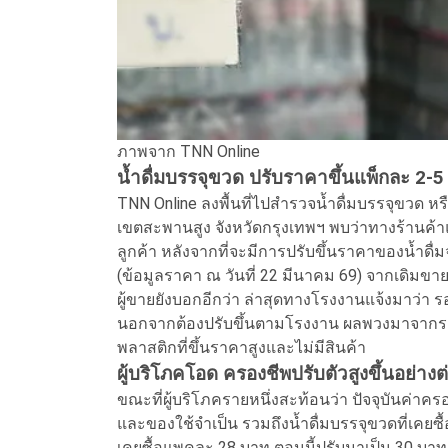
ภาพจาก TNN Online
น้ำดื่มบรรจุขวด ปรับราคาขึ้นแพ็กละ 2-5
TNN Online ลงพื้นที่ไปสำรวจน้ำดื่มบรรจุขวด หรือ
เขตสะพานสูง จังหวัดกรุงเทพฯ พบว่าทางร้านค้าแ
ลูกค้า หลังจากที่จะมีการปรับขึ้นราคาของน้ำดื
(ข้อมูลราคา ณ วันที่ 22 มีนาคม 69) จากเดิมขา
ผู้ขายยังบอกอีกว่า ล่าสุดทางโรงงานแจ้งมาว่า ร
นอกจากต้องปรับขึ้นตามโรงงาน ผลพวงมาจากราคาน้
พลาสติกที่ขึ้นราคาสูงและไม่มีสินค้า
ผู้บริโภคโอด ครองชีพปรับตัวสูงขึ้นอย่างต่
ขณะที่ผู้บริโภครายหนึ่งสะท้อนว่า ปัจจุบันค่าครอ
และของใช้จำเป็น รวมถึงน้ำดื่มบรรจุขวดที่เคยซื้
เคยซื้อแพคละ 28 บาท ตอนนี้ปรับมาเป็น 30 บาทแ