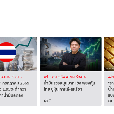
จ
#TNN ช่อง16
#ข่าวเศรษฐกิจ
#TNN ช่อง16
#ข่
ทย" กรกฎาคม 2569
น้ำมันร่วงหนุนบาทแข็ง พยุงหุ้น
"รา
อ 1.95% ต่ำกว่า
ไทย ชูหุ้นเกาหลี-สหรัฐฯ
น้ำ
คาน้ำมันลดลง
แบง
7