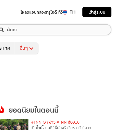
TH
เข้าสู่ระบบ
โหลดแอป
กล่องทรูไอดี ทีวี
ระเทศ
อื่นๆ
ยอดนิยมในตอนนี้
#TNN เจาะข่าว
#TNN ช่อง16
เปิดไทม์ไลน์คดี “พี่น้องรัสเซียหายตัว” จาก