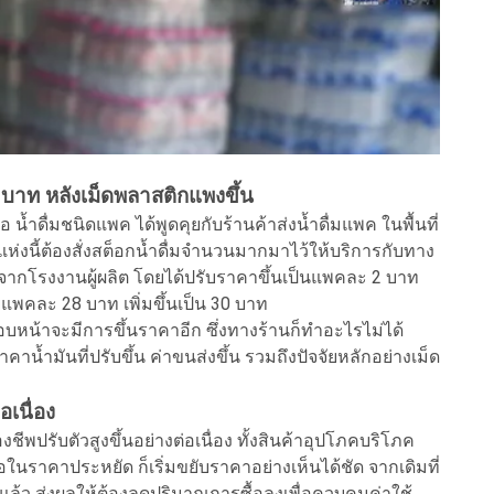
 บาท หลังเม็ดพลาสติกแพงขึ้น
 น้ำดื่มชนิดแพค ได้พูดคุยกับร้านค้าส่งน้ำดื่มแพค ในพื้นที่
ห่งนี้ต้องสั่งสต็อกน้ำดื่มจำนวนมากมาไว้ให้บริการกับทาง
่มจากโรงงานผู้ผลิต โดยได้ปรับราคาขึ้นเป็นแพคละ 2 บาท
ยแพคละ 28 บาท เพิ่มขึ้นเป็น 30 บาท
อบหน้าจะมีการขึ้นราคาอีก ซึ่งทางร้านก็ทำอะไรไม่ได้
ำมันที่ปรับขึ้น ค่าขนส่งขึ้น รวมถึงปัจจัยหลักอย่างเม็ด
อเนื่อง
งชีพปรับตัวสูงขึ้นอย่างต่อเนื่อง ทั้งสินค้าอุปโภคบริโภค
อในราคาประหยัด ก็เริ่มขยับราคาอย่างเห็นได้ชัด จากเดิมที่
ล้ว ส่งผลให้ต้องลดปริมาณการซื้อลงเพื่อควบคุมค่าใช้