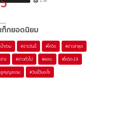
5
2.3K
แท็กยอดนิยม
#
น้ำท่วม
#
ข่าววันนี้
#
โควิด
#
ข่าวล่าสุด
#
ข่าว
#
ข่าวทั่วไป
#
สตง.
#
โควิด-19
#
ลูกบุญธรรม
#
วันนี้วันอะไร