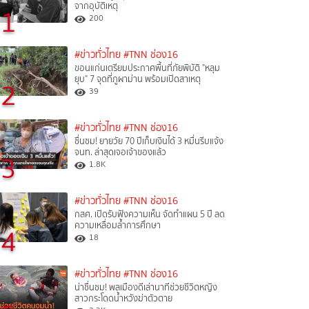
จากอุบัติเหตุ
1
200
#ข่าวทั่วไทย
#TNN ช่อง16
ขอนแก่นเตรียมประกาศพื้นที่ภัยพิบัติ "หลุม
ยุบ" 7 จุดที่ภูผาม่าน พร้อมเปิดสาเหตุ
2
39
#ข่าวทั่วไทย
#TNN ช่อง16
ชื่นชม! ยายวัย 70 ปีเก็บเงินได้ 3 หมื่นรีบแจ้ง
จนท. ล่าสุดเจอเจ้าของแล้ว
3
1.8K
#ข่าวทั่วไทย
#TNN ช่อง16
กสศ. เปิดรับฟังความเห็น จัดทำแผน 5 ปี ลด
ความเหลื่อมล้ำการศึกษา
4
18
#ข่าวทั่วไทย
#TNN ช่อง16
น่าชื่นชม! พลเมืองดีเล่านาทีช่วยชีวิตหญิง
สาวกระโดดน้ำหวังฆ่าตัวตาย