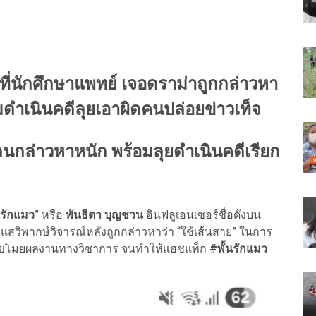
าที่นักศึกษาแพทย์ เจอดราม่าถูกกล่าวหา
มดำเนินคดีลุยเอาผิดคนปล่อยข่าวเท็จ
ดนกล่าวหาหนัก พร้อมลุยดำเนินคดีเรียก
นรักแมว
” หรือ
พันธิตา บุญชวน
อินฟลูเอนเซอร์ชื่อดังบน
ะแสวิพากษ์วิจารณ์หลังถูกกล่าวหาว่า “ใช้เส้นสาย” ในการ
็นขโมยผลงานทางวิชาการ จนทำให้แฮชแท็ก
#พั้นรักแมว