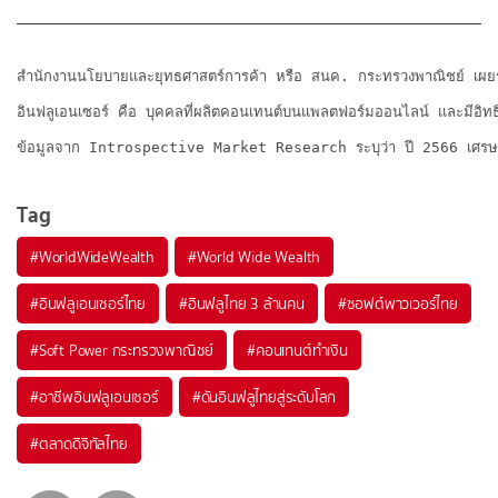
สำนักงานนโยบายและยุทธศาสตร์การค้า หรือ สนค. กระทรวงพาณิชย์ เผยรายงาน
อินฟลูเอนเซอร์ คือ บุคคลที่ผลิตคอนเทนต์บนแพลตฟอร์มออนไลน์ และมีอิทธิ
ข้อมูลจาก Introspective Market Research ระบุว่า ปี 2566 เศรษฐกิจอิ
Tag
#
WorldWideWealth
#
World Wide Wealth
#
อินฟลูเอนเซอร์ไทย
#
อินฟลูไทย 3 ล้านคน
#
ซอฟต์พาวเวอร์ไทย
#
Soft Power กระทรวงพาณิชย์
#
คอนเทนต์ทำเงิน
#
อาชีพอินฟลูเอนเซอร์
#
ดันอินฟลูไทยสู่ระดับโลก
#
ตลาดดิจิทัลไทย