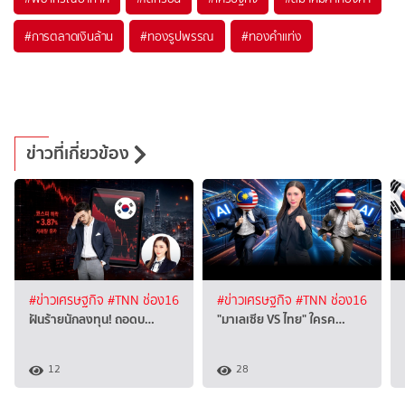
#
การตลาดเงินล้าน
#
ทองรูปพรรณ
#
ทองคำแท่ง
ข่าวที่เกี่ยวข้อง
#ข่าวเศรษฐกิจ
#TNN ช่อง16
#ข่าวเศรษฐกิจ
#TNN ช่อง16
ฝันร้ายนักลงทุน! ถอดบ…
"มาเลเซีย VS ไทย" ใครค…
12
28