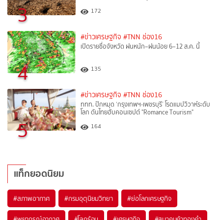
3
172
#ข่าวเศรษฐกิจ
#TNN ช่อง16
เปิดรายชื่อจังหวัด ฝนหนัก–ฝนน้อย 6–12 ส.ค. นี้
4
135
#ข่าวเศรษฐกิจ
#TNN ช่อง16
ททท. ปักหมุด ‘กรุงเทพฯ-เพชรบุรี’ โรดแมปวิวาห์ระดับ
โลก ดันไทยฮับคอนเซปต์ "Romance Tourism"
5
164
แท็กยอดนิยม
#
สภาพอากาศ
#
กรมอุตุนิยมวิทยา
#
ย่อโลกเศรษฐกิจ
#
พยากรณ์อากาศ
#
โลกร้อน
#
เศรษฐกิจ
#
สมาคมค้าทองคำ