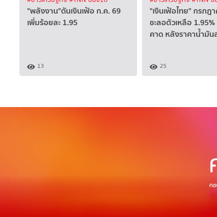
"พลังงาน"ดันเงินเฟ้อ ก.ค. 69
"เงินเฟ้อไทย" กรกฎ
เพิ่มร้อยละ 1.95
ชะลอตัวเหลือ 1.95% 
คาด หลังราคาน้ำมั
13
25