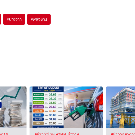
#
บางจาก
#
พลังงาน
อง16
#ข่าวทั่วไทย
#TNN ช่อง16
#ข่าววิทยาศาส