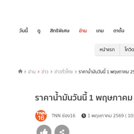
วันนี้
ดู
สิทธิพิเศษ
อ่าน
เกม
ตาตั้ง
หน้าแรก
โควิ
อ่าน
ข่าว
ข่าวทั่วไทย
ราคาน้ำมันวันนี้ 1 พฤษภาคม 25
ราคาน้ำมันวันนี้ 1 พฤษภาคม 
TNN ช่อง16
1 พฤษภาคม 2569 ( 10: