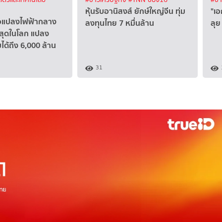
หุ้นรับอานิสงส์ ยักษ์ใหญ่จีน ทุ่ม
​"เ
้อแปลงไฟฟ้ากลาง
ลงทุนไทย 7 หมื่นล้าน
ลุย
ี่สุดในโลก แปลง
ด้ถึง 6,000 ล้าน
31