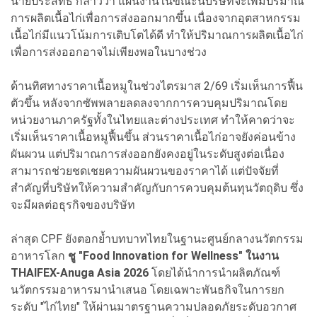
นายประสิทธิ์ กล่าวว่า แผนงานในขณะนี้บริษัทจะเพิ่มปริมาณ
การผลิตเนื้อไก่เพื่อการส่งออกมากขึ้น เนื่องจากอุตสาหกรรม
เนื้อไก่มีแนวโน้มการเติบโตได้ดี ทำให้ปริมาณการผลิตเนื้อไก่
เพื่อการส่งออกอาจไม่เพียงพอในบางช่วง
ด้านทิศทางราคาเนื้อหมูในช่วงไตรมาส 2/69 เริ่มเห็นการฟื้น
ตัวขึ้น หลังจากซัพพลายลดลงจากการควบคุมปริมาณโดย
หน่วยงานภาครัฐทั้งในไทยและต่างประเทศ ทำให้คาดว่าจะ
เริ่มเห็นราคาเนื้อหมูฟื้นขึ้น ส่วนราคาเนื้อไก่อาจยังค่อนข้าง
ผันผวน แต่ปริมาณการส่งออกยังคงอยู่ในระดับสูงต่อเนื่อง
สามารถช่วยชดเชยความผันผวนของราคาได้ แต่ปัจจัยที่
สำคัญที่บริษัทให้ความสำคัญกับการควบคุมต้นทุนวัตถุดิบ ซึ่ง
จะมีผลต่อธุรกิจของบริษัท
ล่าสุด CPF ยังตอกย้ำบทบาทไทยในฐานะศูนย์กลางนวัตกรรม
อาหารโลก
ชู "Food Innovation for Wellness" ในงาน
THAIFEX-Anuga Asia 2026
โดยได้นำการนำผลิตภัณฑ์
นวัตกรรมอาหารมานำเสนอ โดยเฉพาะพันธกิจในการยก
ระดับ "ไก่ไทย" ให้ผ่านมาตรฐานความปลอดภัยระดับอวกาศ