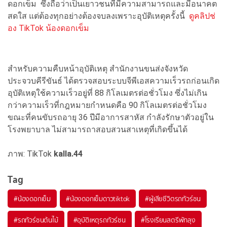
ดอกเข็ม ซึ่งถือว่าเป็นเยาวชนที่มีความสามารถและมีอนาคต
สดใส แต่ต้องทุกอย่างต้องจบลงเพราะอุบัติเหตุครั้งนี้
ดูคลิปช่
อง TikTok น้องดอกเข็ม
สำหรับความคืบหน้าอุบัติเหตุ สำนักงานขนส่งจังหวัด
ประจวบคีรีขันธ์ ได้ตรวจสอบระบบจีพีเอสความเร็วรถก่อนเกิด
อุบัติเหตุใช้ความเร็วอยู่ที่ 88 กิโลเมตรต่อชั่วโมง ซึ่งไม่เกิน
กว่าความเร็วที่กฎหมายกำหนดคือ 90 กิโลเมตรต่อชั่วโมง
ขณะที่คนขับรถอายุ 36 ปีมีอาการสาหัส กำลังรักษาตัวอยู่ใน
โรงพยาบาล ไม่สามารถาสอบสวนสาเหตุที่เกิดขึ้นได้
ภาพ: TikTok
kalla.44
Tag
#
น้องดอกเข็ม
#
น้องดอกเข็มดาวtiktok
#
ผู้เสียชีวิตรถทัวร์ชน
#
รถทัวร์ชนต้นไม้
#
อุบัติเหตุรถทัวร์ชน
#
โรงเรียนสตรีพัทลุง