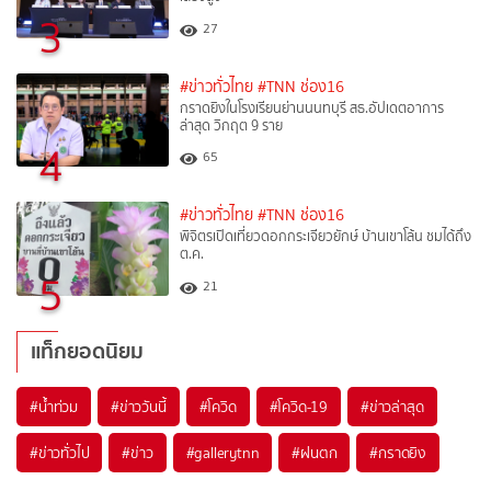
3
27
#ข่าวทั่วไทย
#TNN ช่อง16
กราดยิงในโรงเรียนย่านนนทบุรี สธ.อัปเดตอาการ
ล่าสุด วิกฤต 9 ราย
4
65
#ข่าวทั่วไทย
#TNN ช่อง16
พิจิตรเปิดเที่ยวดอกกระเจียวยักษ์ บ้านเขาโล้น ชมได้ถึง
ต.ค.
5
21
แท็กยอดนิยม
#
น้ำท่วม
#
ข่าววันนี้
#
โควิด
#
โควิด-19
#
ข่าวล่าสุด
#
ข่าวทั่วไป
#
ข่าว
#
gallerytnn
#
ฝนตก
#
กราดยิง