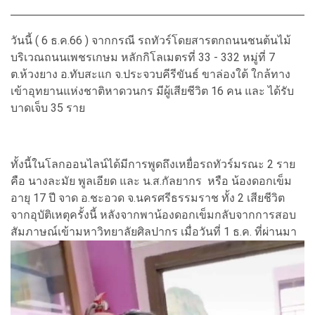
วันนี้ ( 6 ธ.ค.66 ) จากกรณี รถทัวร์โดยสารตกถนนชนต้นไม้
บริเวณถนนเพชรเกษม หลักกิโลเมตรที่ 33 - 332 หมู่ที่ 7
ต.ห้วงยาง อ.ทับสะแก จ.ประจวบคีรีขันธ์ ขาล่องใต้ ใกล้ทาง
เข้าอุทยานแห่งชาติหาดวนกร มีผู้เสียชีวิต 16 คน และ ได้รับ
บาดเจ็บ 35 ราย
ทั้งนี้ในโลกออนไลน์ได้มีการพูดถึงเหยื่อรถทัวร์มรณะ 2 ราย
คือ นางละมัย พูลเอียด และ น.ส.กัลยากร หรือ น้องดอกเข็ม
อายุ 17 ปี จาด อ.ชะอวด จ.นครศรีธรรมราช ทั้ง 2 เสียชีวิต
จากอุบัติเหตุครั้งนี้ หลังจากพาน้องดอกเข็มกลับจากการสอบ
สัมภาษณ์เข้ามหาวิทยาลัยศิลปากร เมื่อวันที่ 1 ธ.ค. ที่ผ่านมา