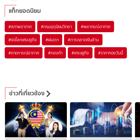
แท็กยอดนิยม
#
สภาพอากาศ
#
กรมอุตุนิยมวิทยา
#
พยากรณ์อากาศ
#
ย่อโลกเศรษฐกิจ
#
ฝนตก
#
การตลาดเงินล้าน
#
คาดการณ์อากาศ
#
ทองคำ
#
เศรษฐกิจ
#
ราคาทองวันนี้
ข่าวที่เกี่ยวข้อง