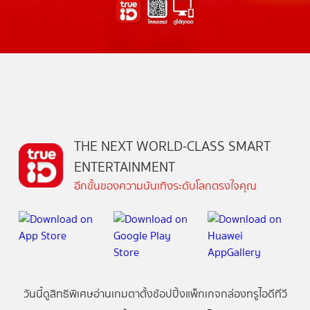
THE NEXT WORLD-CLASS SMART
ENTERTAINMENT
อีกขั้นของความบันเทิงระดับโลกตรงใจคุณ
วันนี้
ดู
สิทธิพิเศษ
อ่าน
เกม
ตาตั้ง
ช้อปปิ้ง
แพ็กเกจ
กล่องทรูไอดีทีวี