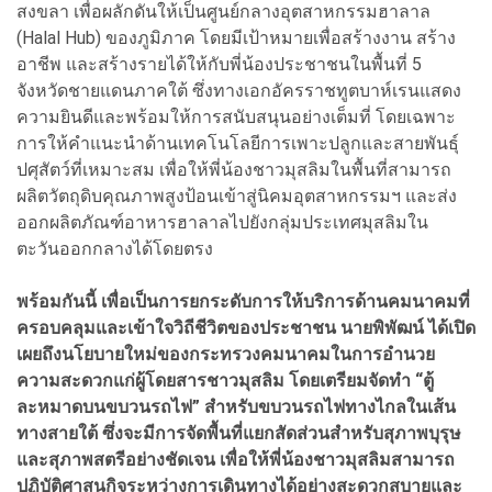
สงขลา เพื่อผลักดันให้เป็นศูนย์กลางอุตสาหกรรมฮาลาล
(Halal Hub) ของภูมิภาค โดยมีเป้าหมายเพื่อสร้างงาน สร้าง
อาชีพ และสร้างรายได้ให้กับพี่น้องประชาชนในพื้นที่ 5
จังหวัดชายแดนภาคใต้ ซึ่งทางเอกอัครราชทูตบาห์เรนแสดง
ความยินดีและพร้อมให้การสนับสนุนอย่างเต็มที่ โดยเฉพาะ
การให้คำแนะนำ
ด้านเทคโนโลยีการเพาะปลูกและสายพันธุ์
ปศุสัตว์ที่เหมาะสม เพื่อให้พี่น้องชาวมุสลิมในพื้นที่สามารถ
ผลิตวัตถุดิบคุณภาพสูงป้อนเข้าสู่นิคมอุตสาหกรรมฯ และส่ง
ออกผลิตภัณฑ์อาหารฮาลาลไปยังกลุ่มประเทศมุสลิมใน
ตะวันออกกลางได้โดยตรง
พร้อมกันนี้ เพื่อเป็นการยกระดับการให้บริการด้านคมนาคมที่
ครอบคลุมและเข้าใจวิถีชีวิตของประชาชน นายพิพัฒน์ ได้เปิด
เผยถึงนโยบายใหม่ของกระทรวงคมนาคมในการอำนวย
ความสะดวกแก่ผู้โดยสารชาวมุสลิม โดยเตรียมจัดทำ “ตู้
ละหมาดบนขบวนรถไฟ” สำหรับขบวนรถไฟทางไกลในเส้น
ทางสายใต้ ซึ่งจะมีการจัดพื้นที่แยกสัดส่วนสำหรับสุภาพบุรุษ
และสุภาพสตรีอย่างชัดเจน เพื่อให้พี่น้องชาวมุสลิมสามารถ
ปฏิบัติศาสนกิจระหว่างการเดินทางได้อย่างสะดวกสบายและ