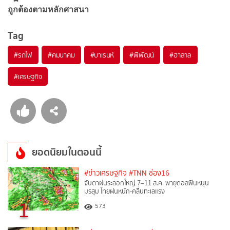
ถูกต้องตามหลักศาสนา
Tag
#
รถไฟ
#
คมนาคม
#
บาเรนห์
#
พิพัฒน์
#
ฮาลาล
#
เศรษฐกิจ
ยอดนิยมในตอนนี้
#ข่าวเศรษฐกิจ
#TNN ช่อง16
จับตาฝนระลอกใหญ่ 7–11 ส.ค. พายุดอลฟินหนุน
มรสุม ไทยฝนหนัก-คลื่นทะเลแรง
1
573