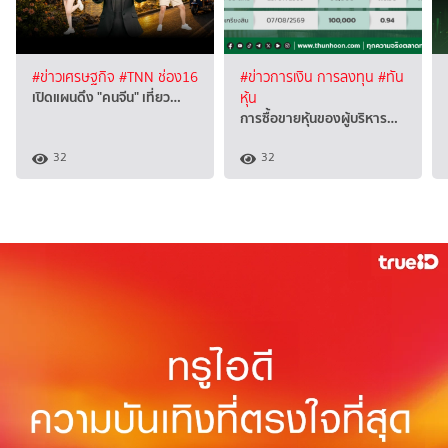
#ข่าวเศรษฐกิจ
#TNN ช่อง16
#ข่าวการเงิน การลงทุน
#ทัน
เปิดแผนดึง "คนจีน" เที่ยว…
หุ้น
การซื้อขายหุ้นของผู้บริหาร…
32
32