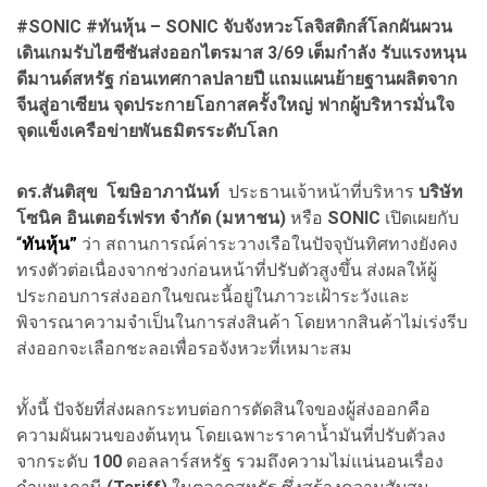
#SONIC #ทันหุ้น – SONIC จับจังหวะโลจิสติกส์โลกผันผวน
เดินเกมรับไฮซีซันส่งออกไตรมาส 3/69 เต็มกำลัง รับแรงหนุน
ดีมานด์สหรัฐ ก่อนเทศกาลปลายปี แถมแผนย้ายฐานผลิตจาก
จีนสู่อาเซียน จุดประกายโอกาสครั้งใหญ่ ฟากผู้บริหารมั่นใจ
จุดแข็งเครือข่ายพันธมิตรระดับโลก
ดร.สันติสุข โฆษิอาภานันท์
ประธานเจ้าหน้าที่บริหาร
บริษัท
โซนิค อินเตอร์เฟรท จำกัด (มหาชน)
หรือ
SONIC
เปิดเผยกับ
“
ทันหุ้น”
ว่า สถานการณ์ค่าระวางเรือในปัจจุบันทิศทางยังคง
ทรงตัวต่อเนื่องจากช่วงก่อนหน้าที่ปรับตัวสูงขึ้น ส่งผลให้ผู้
ประกอบการส่งออกในขณะนี้อยู่ในภาวะเฝ้าระวังและ
พิจารณาความจำเป็นในการส่งสินค้า โดยหากสินค้าไม่เร่งรีบ
ส่งออกจะเลือกชะลอเพื่อรอจังหวะที่เหมาะสม
ทั้งนี้ ปัจจัยที่ส่งผลกระทบต่อการตัดสินใจของผู้ส่งออกคือ
ความผันผวนของต้นทุน โดยเฉพาะราคาน้ำมันที่ปรับตัวลง
จากระดับ
100
ดอลลาร์สหรัฐ รวมถึงความไม่แน่นอนเรื่อง