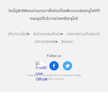
วันนี้
ดู
สิทธิพิเศษ
อ่าน
เกม
ตาตั้ง
ช้อปปิ้ง
แพ็กเกจ
กล่องทรูไอดีทีวี
คอมมูนิตี้
บริการช่วยเหลือทรูไอดี
เกี่ยวกับทรูไอดี
ข้อกำหนดและเงื่อนไข
นโยบายความเป็นส่วนตัว
บริการช่วยเหลือ
ติดต่อเรา
Follow us
Copyright © True Digital Group Company Limited.
All rights reserved