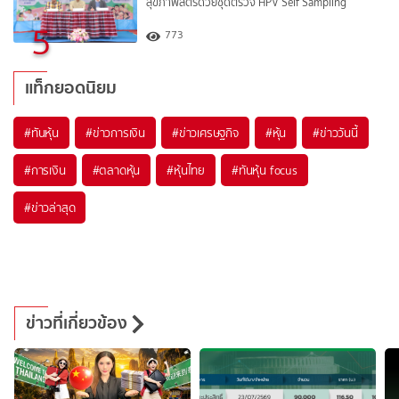
สุขภาพสตรีด้วยชุดตรวจ HPV Self Sampling
5
773
แท็กยอดนิยม
#
ทันหุ้น
#
ข่าวการเงิน
#
ข่าวเศรษฐกิจ
#
หุ้น
#
ข่าววันนี้
#
การเงิน
#
ตลาดหุ้น
#
หุ้นไทย
#
ทันหุ้น focus
#
ข่าวล่าสุด
ข่าวที่เกี่ยวข้อง