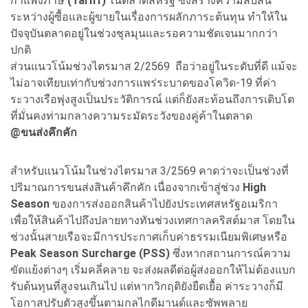
กำแพงภาษี
(Tariff)
ในตลาดสหรัฐ ซึ่งสร้างความสับสน
ระหว่างผู้ซื้อและผู้ขายในเรื่องการผลักภาระต้นทุน ทำให้ใน
ปัจจุบันตลาดอยู่ในช่วงชุลมุนและรอความชัดเจนมากกว่า
ปกติ
ส่วนแนวโน้มช่วงไตรมาส 2/2569 ถือว่าอยู่ในระดับที่ดี แม้จะ
ไม่อาจเทียบเท่ากับช่วงการแพร่ระบาดของโควิด-19 ที่ค่า
ระวางเรือพุ่งสูงเป็นประวัติการณ์ แต่ก็ยังสะท้อนถึงการเติบโต
ที่มั่นคงท่ามกลางความระมัดระวังของคู่ค้าในตลาด
@ขนส่งคึกคัก
สำหรับแนวโน้มในช่วงไตรมาส 3/2569 คาดว่าจะเป็นช่วงที่
ปริมาณการขนส่งสินค้าคึกคัก เนื่องจากเข้าสู่ช่วง
High
Season
ของการส่งออกสินค้าไปยังประเทศสหรัฐอเมริกา
เพื่อให้สินค้าไปถึงปลายทางทันช่วงเทศกาลคริสต์มาส โดยใน
ช่วงนั้นสายเรือจะมีการประกาศเก็บค่าธรรมเนียมพิเศษหรือ
Peak Season Surcharge (PSS)
ซึ่งหากสถานการณ์ความ
ขัดแย้งต่างๆ เริ่มคลี่คลาย จะส่งผลดีต่อผู้ส่งออกให้ไม่ต้องแบก
รับต้นทุนที่สูงจนเกินไป แต่หากวิกฤติยังยืดเยื้อ ค่าระวางก็มี
โอกาสปรับตัวสูงขึ้นตามกลไกดีมานด์และซัพพลาย