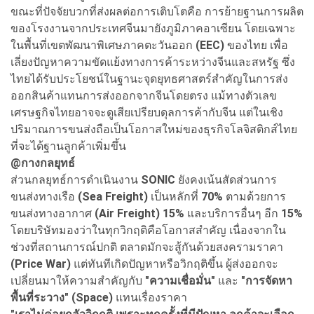
ขณะที่ปัจจัยบวกที่ส่งผลต่อการเติบโตคือ การย้ายฐานการผลิต
ของโรงงานจากประเทศจีนมายังภูมิภาคอาเซียน โดยเฉพาะ
ในพื้นที่เขตพัฒนาพิเศษภาคตะวันออก
(EEC)
ของไทย เพื่อ
เลี่ยงปัญหาความขัดแย้งทางการค้าระหว่างจีนและสหรัฐ ซึ่ง
ไทยได้รับประโยชน์ในฐานะจุดยุทธศาสตร์สำคัญในการส่ง
ออกสินค้าแทนการส่งออกจากจีนโดยตรง แม้ทางตัวเลข
เศรษฐกิจไทยอาจจะดูเสียเปรียบดุลการค้ากับจีน แต่ในเชิง
ปริมาณการขนส่งถือเป็นโอกาสใหม่ของธุรกิจโลจิสติกส์ไทย
ที่จะได้ฐานลูกค้าเพิ่มขึ้น
@กางกลยุทธ์
ส่วนกลยุทธ์การดำเนินงาน
SONIC
ยังคงเน้นสัดส่วนการ
ขนส่งทางเรือ
(Sea Freight)
เป็นหลักที่
70%
ตามด้วยการ
ขนส่งทางอากาศ
(Air Freight) 15%
และบริการอื่นๆ อีก
15%
โดยบริษัทมองว่าในทุกวิกฤติคือโอกาสสำคัญ เนื่องจากใน
ช่วงที่สถานการณ์ปกติ ตลาดมักจะสู้กันด้วยสงครามราคา
(Price War)
แต่ทันทีเกิดปัญหาหรือวิกฤติขึ้น ผู้ส่งออกจะ
เปลี่ยนมาให้ความสำคัญกับ
"ความเชื่อมั่น"
และ
"การจัดหา
พื้นที่ระวาง" (Space)
แทนเรื่องราคา