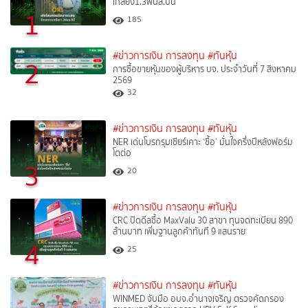
เกลี้ยง1.3พันล.ปีนี้
1
185
#ข่าวการเงิน การลงทุน
#ทันหุ้น
2
การซื้อขายหุ้นของผู้บริหาร บจ. ประจำวันที่ 7 สิงหาคม
2569
32
#ข่าวการเงิน การลงทุน
#ทันหุ้น
NER เด่นโบรกรุมเชียร์เคาะ ‘ซื้อ’ มั่นใจครึ่งปีหลังฟอร์ม
โตต่อ
3
20
#ข่าวการเงิน การลงทุน
#ทันหุ้น
CRC ปิดดีลซื้อ MaxValu 30 สาขา ทุนจดทะเบียน 890
ล้านบาท เพิ่มฐานลูกค้าทันที 9 แสนราย
4
25
#ข่าวการเงิน การลงทุน
#ทันหุ้น
WINMED จับมือ อบจ.อำนาจเจริญ ตรวจคัดกรอง