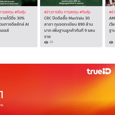
 การลงทุน
#ทันหุ้น
#ข่าวการเงิน การลงทุน
#ทันหุ้น
#ข่
รายได้ดิ่ง 30%
CRC ปิดดีลซื้อ MaxValu 30
AM
วนทางดีลยักษ์ AI
สาขา ทุนจดทะเบียน 890 ล้าน
เวี
ดอลล์
บาท เพิ่มฐานลูกค้าทันที 9 แสน
ฐา
ราย
20