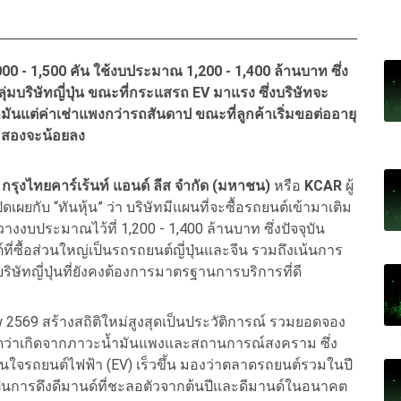
00 - 1,500 คัน ใช้งบประมาณ 1,200 - 1,400 ล้านบาท ซึ่ง
ุ่มบริษัทญี่ปุ่น ขณะที่กระแสรถ EV มาแรง ซึ่งบริษัทจะ
ันแต่ค่าเช่าแพงกว่ารถสันดาป ขณะที่ลูกค้าเริ่มขอต่ออายุ
ือสองจะน้อยลง
 กรุงไทยคาร์เร้นท์ แอนด์ ลีส จำกัด (มหาชน)
หรือ
KCAR
ผู้
ผยกับ “ทันหุ้น” ว่า บริษัทมีแผนที่จะซื้อรถยนต์เข้ามาเติม
วางงบประมาณไว้ที่ 1,200 - 1,400 ล้านบาท ซึ่งปัจจุบัน
ี่ซื้อส่วนใหญ่เป็นรถรถยนต์ญี่ปุ่นและจีน รวมถึงเน้นการ
ริษัทญี่ปุ่นที่ยังคงต้องการมาตรฐานการบริการที่ดี
569 สร้างสถิติใหม่สูงสุดเป็นประวัติการณ์ รวมยอดจอง
Y คาดว่าเกิดจากภาวะน้ำมันแพงและสถานการณ์สงคราม ซึ่ง
สนใจรถยนต์ไฟฟ้า (EV) เร็วขึ้น มองว่าตลาดรถยนต์รวมในปี
ี้เป็นการดึงดีมานด์ที่ชะลอตัวจากต้นปีและดีมานด์ในอนาคต