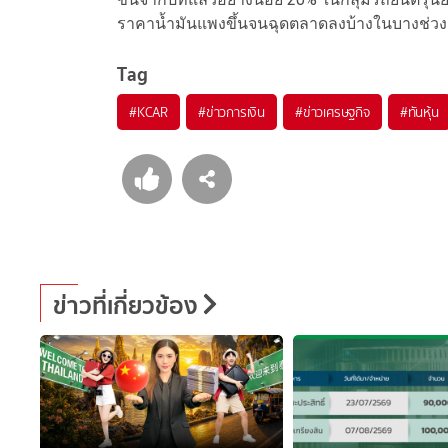
ราคาน้ำมันแพงขึ้นจนฉุดตลาดลงบ้างในบางช่วง
Tag
#
KCAR
#
ข่าวการเงิน
#
ข่าวเศรษฐกิจ
#
ทันหุ้น
ข่าวที่เกี่ยวข้อง