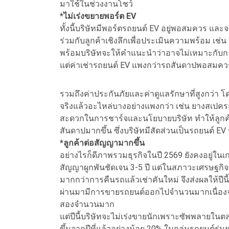
มาใช้ในช่วงงานโชว์
*ไม่เร่งขยายพอร์ต EV
ทั้งนี้บริษัทมีพอร์ตรถยนต์ EV อยู่พอสมควร แ
ร่วมกับลูกค้าเชิงลึกเพื่อประเมินความพร้อม เช่น 
พร้อมบริษัทจะให้คำแนะนำว่าอาจไม่เหมาะกับการ
แต่ค่าเช่ารถยนต์ EV แพงกว่ารถสันดาปพอสมควร เ
รวมถึงค่าประกันภัยและค่าดูแลรักษาที่สูงกว่า 
จริงแล้วอะไหล่บางอย่างแพงกว่า เช่น ยางสเปครถ
สะดวกในการชาร์จและนโยบายบริษัท ทำให้ลูกค้
สันดาปมากขึ้น ซึ่งบริษัทมีสัดส่วนเป็นรถยนต์
*ลูกค้าต่อสัญญามากขึ้น
อย่างไรก็ดีภาพรวมธุรกิจในปี 2569 ยังคงอยู่ในเก
สัญญาผูกพันชัดเจน 3-5 ปี แต่ในสภาวะเศรษฐกิจท
มากกว่าการคืนรถแล้วเช่าคันใหม่ จึงส่งผลให้ปีนี
ผ่านมามีการขายรถยนต์ออกไปจำนวนมากเนื่องจ
สองจำนวนมาก
แต่ปีนี้บริษัทจะไม่เร่งขายนักเพราะซัพพลายในต
ขึ้นจากปีที่แล้วอย่างน้อย 20% ในกลุ่มรถยนต์ร