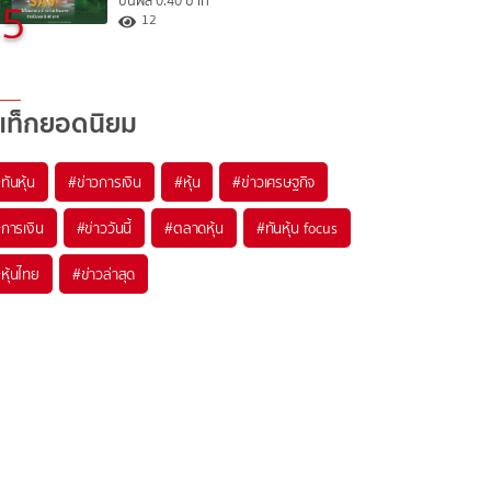
ปันผล 0.40 บาท
5
12
แท็กยอดนิยม
#
ทันหุ้น
#
ข่าวการเงิน
#
หุ้น
#
ข่าวเศรษฐกิจ
#
การเงิน
#
ข่าววันนี้
#
ตลาดหุ้น
#
ทันหุ้น focus
#
หุ้นไทย
#
ข่าวล่าสุด