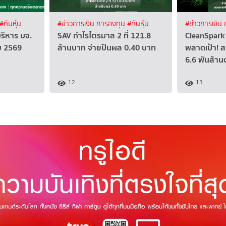
#ทันหุ้น
#ข่าวการเงิน การลงทุน
#ทันหุ้น
#ข่าวการเงิน
บริหาร บจ.
SAV กำไรไตรมาส 2 ที่ 121.8
CleanSpark 
คม 2569
ล้านบาท จ่ายปันผล 0.40 บาท
พลาดเป้า! ส
6.6 พันล้าน
12
13