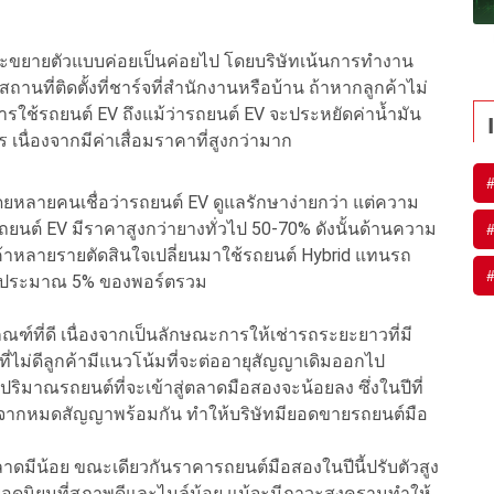
ละจะขยายตัวแบบค่อยเป็นค่อยไป โดยบริษัทเน้นการทำงาน
สถานที่ติดตั้งที่ชาร์จที่สำนักงานหรือบ้าน ถ้าหากลูกค้าไม่
ใช้รถยนต์ EV ถึงแม้ว่ารถยนต์ EV จะประหยัดค่าน้ำมัน
นื่องจากมีค่าเสื่อมราคาที่สูงกว่ามาก
โดยหลายคนเชื่อว่ารถยนต์ EV ดูแลรักษาง่ายกว่า แต่ความ
ยนต์ EV มีราคาสูงกว่ายางทั่วไป 50-70% ดังนั้นด้านความ
าหลายรายตัดสินใจเปลี่ยนมาใช้รถยนต์ Hybrid แทนรถ
 EV ประมาณ 5% ของพอร์ตรวม
ณฑ์ที่ดี เนื่องจากเป็นลักษณะการให้เช่ารถระยะยาวที่มี
ี่ไม่ดีลูกค้ามีแนวโน้มที่จะต่ออายุสัญญาเดิมออกไป
้ปริมาณรถยนต์ที่จะเข้าสู่ตลาดมือสองจะน้อยลง ซึ่งในปีที่
ากหมดสัญญาพร้อมกัน ทำให้บริษัทมียอดขายรถยนต์มือ
ลาดมีน้อย ขณะเดียวกันราคารถยนต์มือสองในปีนี้ปรับตัวสูง
ุ่นยอดนิยมที่สภาพดีและไมล์น้อย แม้จะมีภาวะสงครามทำให้