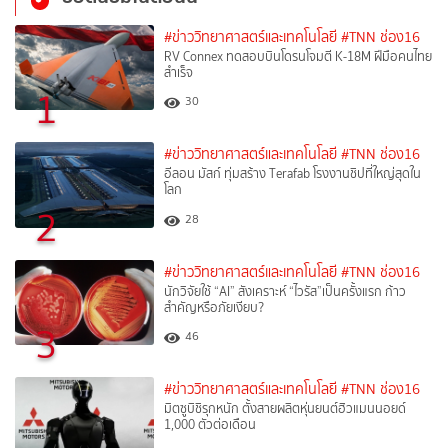
#ข่าววิทยาศาสตร์และเทคโนโลยี
#TNN ช่อง16
RV Connex ทดสอบบินโดรนโจมตี K-18M ฝีมือคนไทย
สำเร็จ
1
30
#ข่าววิทยาศาสตร์และเทคโนโลยี
#TNN ช่อง16
อีลอน มัสก์ ทุ่มสร้าง Terafab โรงงานชิปที่ใหญ่สุดใน
โลก
2
28
#ข่าววิทยาศาสตร์และเทคโนโลยี
#TNN ช่อง16
นักวิจัยใช้ “AI” สังเคราะห์ “ไวรัส”เป็นครั้งแรก ก้าว
สำคัญหรือภัยเงียบ?
3
46
#ข่าววิทยาศาสตร์และเทคโนโลยี
#TNN ช่อง16
มิตซูบิชิรุกหนัก ตั้งสายผลิตหุ่นยนต์ฮิวแมนนอยด์
1,000 ตัวต่อเดือน