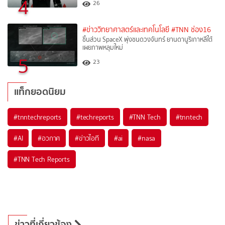
4
26
#ข่าววิทยาศาสตร์และเทคโนโลยี
#TNN ช่อง16
ชิ้นส่วน SpaceX พุ่งชนดวงจันทร์ ยานดานูริเกาหลีใต้
เผยภาพหลุมใหม่
5
23
แท็กยอดนิยม
#
tnntechreports
#
techreports
#
TNN Tech
#
tnntech
#
AI
#
อวกาศ
#
ข่าวไอที
#
ai
#
nasa
#
TNN Tech Reports
ข่าวที่เกี่ยวข้อง