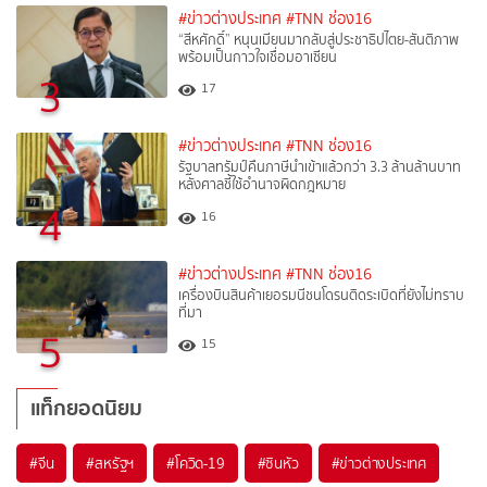
#ข่าวต่างประเทศ
#TNN ช่อง16
“สีหศักดิ์”​ หนุนเมียนมากลับสู่ประชาธิปไตย-สันติภาพ
พร้อมเป็นกาวใจเชื่อมอาเซียน
3
17
#ข่าวต่างประเทศ
#TNN ช่อง16
รัฐบาลทรัมป์คืนภาษีนำเข้าแล้วกว่า 3.3 ล้านล้านบาท
หลังศาลชี้ใช้อำนาจผิดกฎหมาย
4
16
#ข่าวต่างประเทศ
#TNN ช่อง16
เครื่องบินสินค้าเยอรมนีชนโดรนติดระเบิดที่ยังไม่ทราบ
ที่มา
5
15
แท็กยอดนิยม
#
จีน
#
สหรัฐฯ
#
โควิด-19
#
ซินหัว
#
ข่าวต่างประเทศ