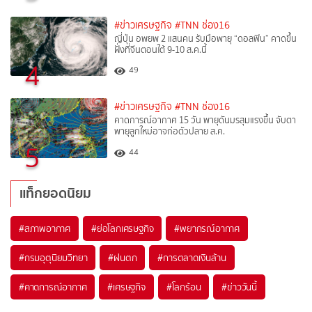
#ข่าวเศรษฐกิจ
#TNN ช่อง16
ญี่ปุ่น อพยพ 2 แสนคน รับมือพายุ “ดอลฟิน” คาดขึ้น
ฝั่งที่จีนตอนใต้ 9-10 ส.ค.นี้
4
49
#ข่าวเศรษฐกิจ
#TNN ช่อง16
คาดการณ์อากาศ 15 วัน พายุดันมรสุมแรงขึ้น จับตา
พายุลูกใหม่อาจก่อตัวปลาย ส.ค.
5
44
แท็กยอดนิยม
#
สภาพอากาศ
#
ย่อโลกเศรษฐกิจ
#
พยากรณ์อากาศ
#
กรมอุตุนิยมวิทยา
#
ฝนตก
#
การตลาดเงินล้าน
#
คาดการณ์อากาศ
#
เศรษฐกิจ
#
โลกร้อน
#
ข่าววันนี้