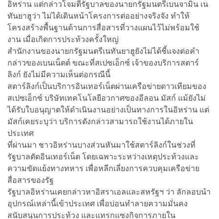
อิหร่าน แต่กล่าวโจมตีรัฐบาลของนายกรัฐมนตรีเบนจามิน เน
ทันยาฮูว่า ไม่ได้เดินหน้าโครงการต่ออย่างจริงจัง ทำให้
โครงสร้างพื้นฐานด้านการสื่อสารที่วางแผนไว้ไม่พร้อมใช้
งาน เมื่อเกิดการประท้วงครั้งใหญ่
สำนักงานของนายกรัฐมนตรีเนทันยาฮูยังไม่ได้ชี้แจงต่อคำ
กล่าวของเบนเน็ตต์ ขณะที่สเปซเอ็กซ์ เจ้าของบริการสตาร์
ลิงก์ ยังไม่มีความเห็นต่อกรณีนี้
สตาร์ลิงก์เป็นบริการอินเทอร์เน็ตผ่านเครือข่ายดาวเทียมของ
สเปซเอ็กซ์ บริษัทเทคโนโลยีอวกาศของอีลอน มัสก์ แม้ยังไม่
ได้รับใบอนุญาตให้ดำเนินงานอย่างเป็นทางการในอิหร่าน แต่
มัสก์เคยระบุว่า บริการดังกล่าวสามารถใช้งานได้ภายใน
ประเทศ
ที่ผ่านมา ชาวอิหร่านบางส่วนหันมาใช้สตาร์ลิงก์ในช่วงที่
รัฐบาลตัดอินเทอร์เน็ต โดยเฉพาะระหว่างเหตุประท้วงและ
ความขัดแย้งทางทหาร เพื่อหลีกเลี่ยงการควบคุมเครือข่าย
สื่อสารของรัฐ
รัฐบาลอิหร่านเคยกล่าวหาอิสราเอลและสหรัฐฯ ว่า ลักลอบนำ
อุปกรณ์เหล่านี้เข้าประเทศ เพื่อบ่อนทำลายความมั่นคง
สนับสนุนการประท้วง และแทรกแซงกิจการภายใน