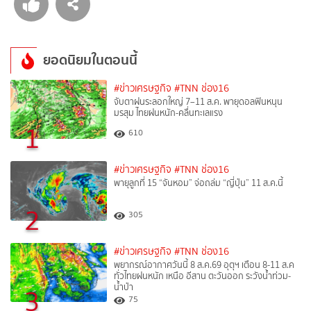
ยอดนิยมในตอนนี้
#ข่าวเศรษฐกิจ
#TNN ช่อง16
จับตาฝนระลอกใหญ่ 7–11 ส.ค. พายุดอลฟินหนุน
มรสุม ไทยฝนหนัก-คลื่นทะเลแรง
1
610
#ข่าวเศรษฐกิจ
#TNN ช่อง16
พายุลูกที่ 15 “จันหอม” จ่อถล่ม “ญี่ปุ่น” 11 ส.ค.นี้
2
305
#ข่าวเศรษฐกิจ
#TNN ช่อง16
พยากรณ์อากาศวันนี้ 8 ส.ค.69 อุตุฯ เตือน 8-11 ส.ค
ทั่วไทยฝนหนัก เหนือ อีสาน ตะวันออก ระวังน้ำท่วม-
น้ำป่า
3
75