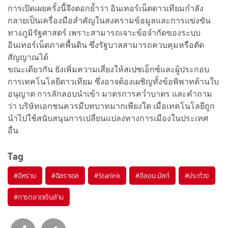
การเปิดเผยครั้งนี้จึงตอกย้ำว่า อินเทอร์เน็ตดาวเทียมกำลัง
กลายเป็นเครื่องมือสำคัญในสงครามข้อมูลและการแข่งขัน
ทางภูมิรัฐศาสตร์ เพราะสามารถเจาะข้อจำกัดของระบบ
อินเทอร์เน็ตภาคพื้นดิน ซึ่งรัฐบาลสามารถควบคุมหรือตัด
สัญญาณได้
ขณะเดียวกัน ยังเพิ่มความเสี่ยงให้สเปซเอ็กซ์และผู้ประกอบ
การเทคโนโลยีดาวเทียม ซึ่งอาจต้องเผชิญทั้งข้อพิพาทด้านใบ
อนุญาต การลักลอบนำเข้า มาตรการคว่ำบาตร และคำถาม
ว่า บริษัทเอกชนควรมีบทบาทมากเพียงใด เมื่อเทคโนโลยีถูก
นำไปใช้สนับสนุนการเปลี่ยนแปลงทางการเมืองในประเทศ
อื่น
Tag
#
อิหร่าน
#
อิสราเอล
#
Starlink
#
อีลอน มัสก์
#
ประท้วง
#
การตลาดเงินล้าน