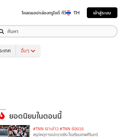
TH
เข้าสู่ระบบ
โหลดแอป
กล่องทรูไอดี ทีวี
ระเทศ
อื่นๆ
ยอดนิยมในตอนนี้
#TNN เจาะข่าว
#TNN ช่อง16
สรุปเหตุการณ์กราดยิง โรงเรียนเทพศิรินทร์