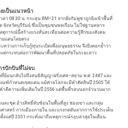
ายเป็นแนวหน้า
ลา 08.30 น. กระสุน BM–21 จากฝั่งกัมพูชาถูกยิงเข้าพื้นที่
ังหวัดบุรีรัมย์ ซึ่งเป็นชุมชนพลเรือน ไม่ใช่ฐานทหาร
ต่เหตุการณ์นี้สร้างแรงสั่นสะเทือนต่อความรู้สึกของสังคม
ชายแดนโดยตรง
ระหว่างการเก็บกู้ทุ่นระเบิดเพื่อมนุษยธรรม จึงยิ่งตอกย้ำว่า
แต่กระทบต่อการพัฒนาพื้นที่ปลอดภัยในระยะยาว
ปักปันที่ไม่จบ
ยที่ย้อนกลับไปถึงสนธิสัญญาฝรั่งเศส–สยาม พ.ศ. 2447 และ
นเกณฑ์กำหนดเขตแดน แม้ศาลโลกจะมีคำตัดสินปี 2505 ให้
คำตีความเพิ่มเติมในปี 2556 แต่พื้นที่รอบนอกจำนวนมาก
ะชุด อ้างสิทธิ์ทับซ้อนในพื้นที่สูง ช่องเขา และกลุ่ม
ุทธศาสตร์ การเมืองภายใน และแรงกดดันจากการใช้ประเด็น
ตั้งแต่ปี 2551 กระทั่งมาถึงเหตุการณ์รอบล่าสุดในเดือน