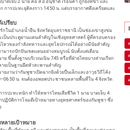
เจ็บ 2 นาย คือ ส.อ.อนุชาติ เรือนคำ ถูกยิงที่ขา และ
าอก การปะทะยุติลงราว 14.50 น. แต่บรรยากาศตึงเครียดและ
ด้เปรียบ
ักในอำเภอน้ำยืน จังหวัดอุบลราชธานี เป็นช่องเขาสูงข่ม
ะเป็นประตูผ่านแดนสำคัญในเชิงยุทธศาสตร์ ผู้ที่ครอบครอง
่อนไหวของกำลังทหารและยุทโธปกรณ์ได้อย่างมีนัยสำคัญ
ไม่สามารถปักปันเขตแดนอย่างสมบูรณ์ นับตั้งแต่เดือน
ึ้นตั้งฐานบริเวณเนิน 745 หรือที่ฝ่ายไทยบางส่วนเรียก
กลายเป็นฐานยึดหัวสะพานสำคัญ
ีรายงานว่ากัมพูชาเปิดฉากยิงด้วยปืนเล็กและอาวุธวิถีโค้ง
00–06.50 น. จนต้องอพยพประชาชนหลายพื้นที่ใน 4 จังหวัด
บก มีการปะทะหนัก ทำให้ทหารไทยเสียชีวิต 1 นาย บาดเจ็บ 4
ข้าปฏิบัติการโจมตีเป้าหมายทางยุทธศาสตร์ของกัมพูชา ซึ่ง
ง
บหลายเป้าหมาย