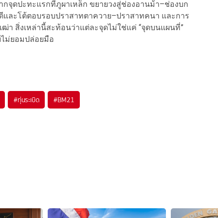
กจุดปะทะแรกที่ภูผาเหล็ก ขยายวงสู่ช่องอานม้า–ช่องบก
จมตีและโต้ตอบรอบปราสาทตาควาย–ปราสาทคนา และการ
า สิ่งเหล่านี้สะท้อนว่าแต่ละจุดไม่ใช่แค่ “จุดบนแผนที่”
ยไม่ยอมปล่อยมือ
#
ทุ่นระเบิด
#
BM21