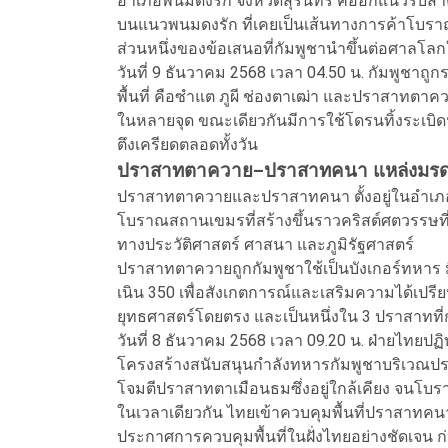
อำเภอพนมดงรัก จังหวัดสุรินทร์ คืออีกแนวรบสำคัญ
บนแนวพนมดงรัก ที่เคยเป็นเส้นทางการค้าโบราณเช
ส่วนหนึ่งของข้อเสนอที่กัมพูชานำขึ้นต่อศาลโ
วันที่ 9 ธันวาคม 2568 เวลา 04.50 น. กัมพูชาถ
พื้นที่ คือซำแต ภูผี ช่องตาเฒ่า และปราสาทตา
ในหลายจุด ขณะเดียวกันมีการใช้โดรนทิ้งระเบ
ตึงเครียดตลอดทั้งวัน
ปราสาทตาควาย–ปราสาทคนา แหล่งมรดกท
ปราสาทตาควายและปราสาทคนา ตั้งอยู่ในอำเภอพ
โบราณสถานเขมรที่สร้างขึ้นราวคริสต์ศตวรรษที
ทางประวัติศาสตร์ ศาสนา และภูมิรัฐศาสตร์
ปราสาทตาควายถูกกัมพูชาใช้เป็นบังเกอร์ทหาร ม
เนิน 350 เพื่อสังเกตการณ์และเสริมความได้เป
ยุทธศาสตร์โดยตรง และเป็นหนึ่งใน 3 ปราสาทที่
วันที่ 8 ธันวาคม 2568 เวลา 09.20 น. ฝ่ายไทยปฏ
โครงสร้างสนับสนุนกำลังทหารกัมพูชาบริเวณปร
โจมตีปราสาทตาเมือนธมซึ่งอยู่ใกล้เคียง จนโบ
ในเวลาเดียวกัน ไทยเข้าควบคุมพื้นที่ปราสาท
ประกาศการควบคุมพื้นที่ในฝั่งไทยอย่างชัดเจน ก