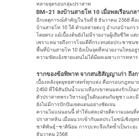
หลายจุดรอบกลุ่มปราสาท
BM–21 ลงบ้านสายโท 10 เมื่อพลเรือนกล
อีกเหตุการณ์สำคัญในวันที่ 8 ธันวาคม 2568 คือเว
บ้านสายโท 10 ใต้ ตำบลสายตะกู อำเภอบ้านกรวด จ
โดยตรง แม้เบื้องต้นยังไม่มีรายงานผู้เสียชีวิต แ
เพราะหมายถึงการโจมตีที่กระทบต่อประชาชน
พื้นที่บ้านสายโท 10 ยังเป็นจุดที่หน่วยงานไทยอยู่
ความขัดแย้งชายแดนไม่ได้มีผลเฉพาะการทหาร 
รากของข้อพิพาท จากสนธิสัญญาเก่า ถึงการ
เบื้องหลังจุดยุทธศาสตร์ทุกแห่ง คือกรอบกฎหมา
2450 ที่ใช้สันปันน้ำแนวเทือกเขาพนมดงรักเป็
ตัวปราสาทพระวิหารอยู่ในดินแดนกัมพูชา และมี
ยังไม่มีการปักปันเขตแดนอย่างชัดเจน
ความไม่แน่นอนนี้ ทำให้แต่ละฝ่ายตีความแผนที่คนล
ปราสาทหิน เมื่อผนวกเข้ากับผลประโยชน์เชิงย
ชาติพันธุ์–ชาตินิยม การปะทะจึงเกิดซ้ำเป็นระยะ 
ธันวาคม 2568