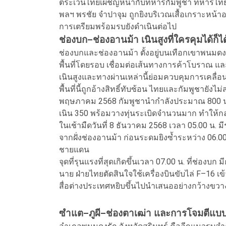
ตระเวนไทยเผชิญหน้ากับทหารกัมพูชา ทหารไทยบาด
พลฯ พรชัย จำปาจุม ถูกยิงบริเวณเสื้อเกราะหน้
การเตรียมพร้อมรบยังดำเนินต่อไป
ช่องบก–ช่องอานม้า เนินสูงที่ใครคุมได้ก็ไ
ช่องบกและช่องอานม้า ตั้งอยู่บนเทือกเขาพนมดงร
พื้นที่โดยรอบ เชื่อมต่อเส้นทางการค้าโบราณ แล
เนินสูงและทางผ่านเหล่านี้ย่อมควบคุมการเคลื
พื้นที่นี้ถูกอ้างสิทธิ์ทับซ้อน ไทยและกัมพูชายัง
พฤษภาคม 2568 กัมพูชานำกำลังประมาณ 800 นาย ข
เนิน 350 พร้อมวางทุ่นระเบิดจำนวนมาก ทำให้
ในเช้ามืดวันที่ 8 ธันวาคม 2568 เวลา 05.00 น. ม
จากฝั่งช่องอานม้า ก่อนระดมยิงซ้ำระหว่าง 06.
ชายแดน
จุดที่รุนแรงที่สุดเกิดขึ้นเวลา 07.00 น. ที่ช่อง
นาย ฝ่ายไทยตัดสินใจใช้เครื่องบินขับไล่ F–16 เ
สื่อต่างประเทศหยิบขึ้นไปนำเสนออย่างกว้างขวา
ซำแต–ภูผี–ช่องตาเฒ่า และการโจมตีแบ