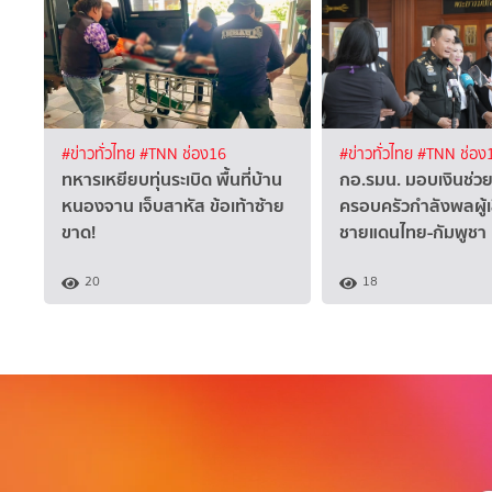
#ข่าวทั่วไทย
#TNN ช่อง16
#ข่าวทั่วไทย
#TNN ช่อง
ทหารเหยียบทุ่นระเบิด พื้นที่บ้าน
กอ.รมน. มอบเงินช่วย
หนองจาน เจ็บสาหัส ข้อเท้าซ้าย
ครอบครัวกำลังพลผู้
ขาด!
ชายแดนไทย-กัมพูชา
20
18