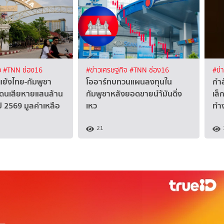
ว
#TNN ช่อง16
#ข่าวเศรษฐกิจ
#TNN ช่อง16
#ข่
แย้งไทย-กัมพูชา
โออาร์ทบทวนแผนลงทุนใน
กำล
ดนเสียหายแสนล้าน
กัมพูชาหลังยอดขายนำ้มันดิ่ง
เล็
ี 2569 มูลค่าเหลือ
เหว
ทำง
21