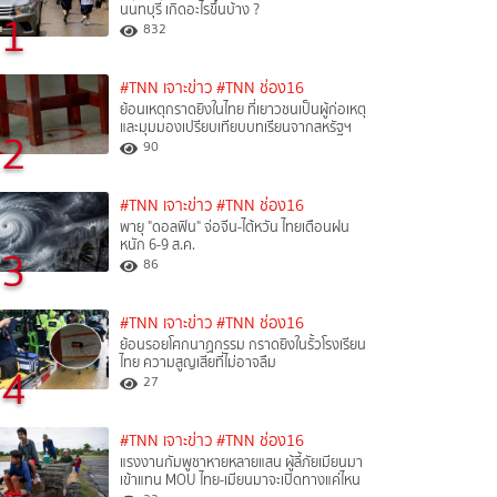
นนทบุรี เกิดอะไรขึ้นบ้าง ?
1
832
#TNN เจาะข่าว
#TNN ช่อง16
ย้อนเหตุกราดยิงในไทย ที่เยาวชนเป็นผู้ก่อเหตุ
และมุมมองเปรียบเทียบบทเรียนจากสหรัฐฯ
2
90
#TNN เจาะข่าว
#TNN ช่อง16
พายุ "ดอลฟิน" จ่อจีน-ไต้หวัน ไทยเตือนฝน
หนัก 6-9 ส.ค.
3
86
#TNN เจาะข่าว
#TNN ช่อง16
ย้อนรอยโศกนาฏกรรม กราดยิงในรั้วโรงเรียน
ไทย ความสูญเสียที่ไม่อาจลืม
4
27
#TNN เจาะข่าว
#TNN ช่อง16
แรงงานกัมพูชาหายหลายแสน ผู้ลี้ภัยเมียนมา
เข้าแทน MOU ไทย-เมียนมาจะเปิดทางแค่ไหน