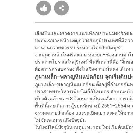
เสียงปืนและจรวดจากแนวเทือกเขาพนมดงรักตลอด 3
ปะทะเฉพาะหน้า แต่ผูกโยงกับภูมิประเทศที่มีค
มานานกว่าศตวรรษ ระหว่างไทยกับกัมพูชา
จากภูผาเหล็กในศรีสะเกษ ช่องบก–ช่องอานม้าใ
ปราสาทโบราณในสุรินทร์ พื้นที่เหล่านี้คือ “จิ๊
ต้องการครอบครอง ทั้งในเชิงความมั่นคง เส้
ภูผาเหล็ก–พลาญหินแปดก้อน จุดเริ่มต้น
ภูผาเหล็ก–พลาญหินแปดก้อน ตั้งอยู่ที่อำเภอกัน
ปราสาทพระวิหารเพียงไม่กี่กิโลเมตร ลักษณะเป็น
เรียงตัวคล้ายเลข 8 จึงเหมาะเป็นจุดสังเกตการณ
พื้นที่นี้เคยเกิดการสู้รบหนักช่วงปี 2551–2554 
จรวดหลายลำกล้อง และระเบิดแยก ส่งผลให้ชาวบ้า
ไม่ชัดเจนมาจนถึงปัจจุบัน
ในไทม์ไลน์ปัจจุบัน เหตุปะทะรอบใหม่เริ่มต้นเมื่