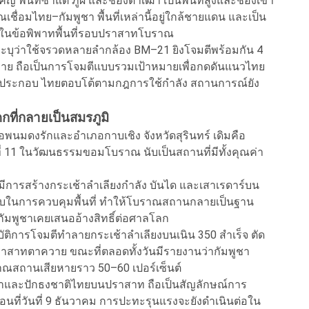
 พื้นที่ซำแต ภูผี และช่องตาเฒ่า เป็นพื้นที่สูงและช่องเขา
ื่อมไทย–กัมพูชา พื้นที่เหล่านี้อยู่ใกล้ชายแดน และเป็น
ลกในข้อพิพาทพื้นที่รอบปราสาทโบราณ
ูกระบุว่าใช้จรวดหลายลำกล้อง BM–21 ยิงโจมตีพร้อมกัน 4
ควาย ถือเป็นการโจมตีแบบรวมเป้าหมายเพื่อกดดันแนวไทย
ิดประกอบ ไทยตอบโต้ตามกฎการใช้กำลัง สถานการณ์ยัง
ี่กลายเป็นสมรภูมิ
นมดงรักและอำเภอกาบเชิง จังหวัดสุรินทร์ เดิมคือ
่ 11 ในวัฒนธรรมขอมโบราณ นับเป็นสถานที่มีทั้งคุณค่า
ีการสร้างกระเช้าลำเลียงกำลัง บันได และเสาเรดาร์บน
รียบในการควบคุมพื้นที่ ทำให้โบราณสถานกลายเป็นฐาน
กัมพูชาเคยเสนออ้างสิทธิ์ต่อศาลโลก
ิบัติการโจมตีทำลายกระเช้าลำเลียงบนเนิน 350 สำเร็จ ตัด
าสาทตาควาย ขณะที่ตลอดทั้งวันมีรายงานว่ากัมพูชา
ราณสถานเสียหายราว 50–60 เปอร์เซ็นต์
คนาและปักธงชาติไทยบนปราสาท ถือเป็นสัญลักษณ์การ
่อนที่วันที่ 9 ธันวาคม การปะทะรุนแรงจะยังดำเนินต่อใน