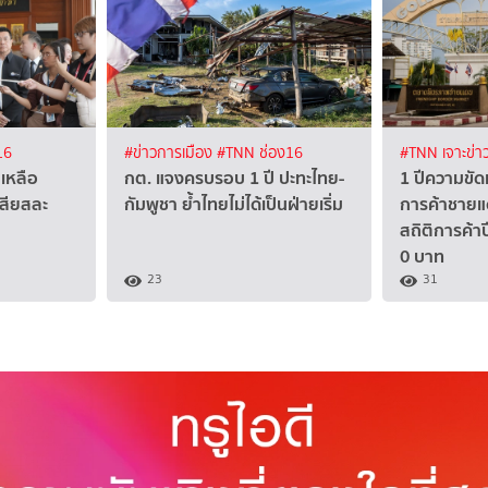
16
#ข่าวการเมือง
#TNN ช่อง16
#TNN เจาะข่า
เหลือ
กต. แจงครบรอบ 1 ปี ปะทะไทย-
1 ปีความขัด
เสียสละ
กัมพูชา ย้ำไทยไม่ได้เป็นฝ่ายเริ่ม
การค้าชายแ
สถิติการค้าป
0 บาท
23
31