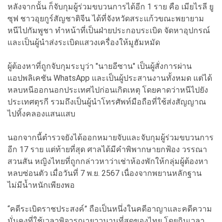
หลังจากนั้น ก็จับกุมผู้ร่วมขบวนการได้อีก 1 ราย คือ เมียไรลี ยู
ซุฟ ชาวอุยกูร์สัญชาติจีน ได้ที่จังหวัดสระแก้วขณะพยายาม
หนีไปกัมพูชา ทำหน้าที่เป็นฝ่ายประกอบระเบิด จัดหาอุปกรณ์
และเป็นผู้นำส่งระเบิดแสวงเครื่องให้มูฮัมหมัด
ผู้ต้องหาที่ถูกจับกุมระบุว่า "นายอีซาน" เป็นผู้สั่งการผ่าน
แอปพลิเคชัน WhatsApp และเป็นผู้ประสานงานทั้งหมด แต่ได้
หลบหนีออกนอกประเทศไปก่อนเกิดเหตุ โดยคาดว่าหนีไปยัง
ประเทศตุรกี รวมถึงเป็นผู้นำโทรศัพท์มือถือที่ใช้ส่งสัญญาณ
ไปทิ้งคลองแสนแสบ
นอกจากนี้ตำรวจยังได้ออกหมายจับและจับกุมผู้ร่วมขบวนการ
อีก 17 ราย แต่ท้ายที่สุด ศาลได้มีคำพิพากษายกฟ้อง วรรณา
สวนสัน หญิงไทยที่ถูกกล่าวหาว่าเช่าห้องพักให้กลุ่มผู้ต้องหา
หลบซ่อนตัว เมื่อวันที่ 7 พ.ย. 2567 เนื่องจากพยานหลักฐาน
ไม่มีน้ำหนักเพียงพอ
“คดีระเบิดราชประสงค์” ถือเป็นหนึ่งในคดีอาญาและคดีความ
มั่นคงที่ใช้เวลาพิจารณายาวนานที่สุดของไทย โดยกินเวลา