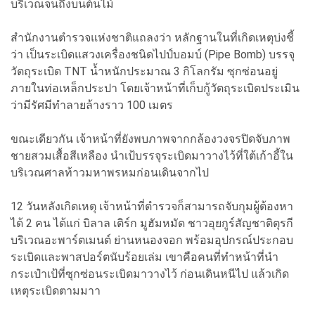
บริเวณจนถึงบนต้นไม้
สำนักงานตำรวจแห่งชาติแถลงว่า หลักฐานในที่เกิดเหตุบ่งชี้
ว่า เป็นระเบิดแสวงเครื่องชนิดไปป์บอมบ์ (Pipe Bomb) บรรจุ
วัตถุระเบิด TNT น้ำหนักประมาณ 3 กิโลกรัม ซุกซ่อนอยู่
ภายในท่อเหล็กประปา โดยเจ้าหน้าที่เก็บกู้วัตถุระเบิดประเมิน
ว่ามีรัศมีทำลายล้างราว 100 เมตร
ขณะเดียวกัน เจ้าหน้าที่ยังพบภาพจากกล้องวงจรปิดจับภาพ
ชายสวมเสื้อสีเหลือง นำเป้บรรจุระเบิดมาวางไว้ที่ใต้เก้าอี้ใน
บริเวณศาลท้าวมหาพรหมก่อนเดินจากไป
12 วันหลังเกิดเหตุ เจ้าหน้าที่ตำรวจก็สามารถจับกุมผู้ต้องหา
ได้ 2 คน ได้แก่ บิลาล เติร์ก มูฮัมหมัด ชาวอุยกูร์สัญชาติตุรกี
บริเวณอะพาร์ตเมนต์ ย่านหนองจอก พร้อมอุปกรณ์ประกอบ
ระเบิดและพาสปอร์ตนับร้อยเล่ม เขาคือคนที่ทำหน้าที่นำ
กระเป๋าเป้ที่ซุกซ่อนระเบิดมาวางไว้ ก่อนเดินหนีไป แล้วเกิด
เหตุระเบิดตามมาา