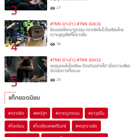
3
27
#TNN เจาะข่าว
#TNN ช่อง16
ย้อนรอยโศกนาฏกรรม กราดยิงในรั้วโรงเรียนไทย
ความสูญเสียที่ไม่อาจลืม
4
36
#TNN เจาะข่าว
#TNN ช่อง16
เหตุรุนแรงในโรงเรียน ป้องกันอย่างไร? เมื่อความเสี่ยง
ต้องจัดการทั้งระบบ
5
20
แท็กยอดนิยม
#
กราดยิง
#
สหรัฐฯ
#
อาชญากรรม
#
อาวุธปืน
#
โรงเรียน
#
โรงเรียนเทพศิรินทร์
#
เหตุกราดยิง