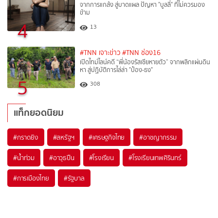
จากการแกล้ง สู่บาดแผล ปัญหา "บูลลี่" ที่ไม่ควรมอง
ข้าม
4
13
#TNN เจาะข่าว
#TNN ช่อง16
เปิดไทม์ไลน์คดี “พี่น้องรัสเซียหายตัว” จากพลิกแผ่นดิน
หา สู่ปฏิบัติการไล่ล่า "ป๋อง-ธง"
5
308
แท็กยอดนิยม
#
กราดยิง
#
สหรัฐฯ
#
เศรษฐกิจไทย
#
อาชญากรรม
#
น้ำท่วม
#
อาวุธปืน
#
โรงเรียน
#
โรงเรียนเทพศิรินทร์
#
การเมืองไทย
#
รัฐบาล