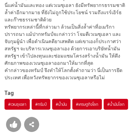
นี่แค่น้ำมันและทอง แต่เวเนซุเอลา ยังมีทรัพยากรธรรมชาติ
ล้ำค่าอีกมากมาย ที่ยังไม่ถูกใช้ประโยชน์ รวมถึงแรร์เอิร์ธ
และก๊าซธรรมชาติด้วย
ทรัพยากรเหล่านี้ที่กล่าวมา ล้วนเป็นสิ่งล้ำค่าที่อเมริกา
ปรารถนา แม้ปากทรัมป์จะกล่าวว่า โจมตีเวเนซุเอลา และ
จับกุมผู้นำ เพื่อดำเนินคดียาเสพติด แต่เขาเองก็ประกาศว่า
สหรัฐฯ จะบริหารเวเนซุเอลาเอง ด้วยการเอาบริษัทน้ำมัน
สหรัฐฯ เข้าไปลงทุนและซ่อมแซมโครงสร้างน้ำมัน ให้ดึง
ศักยภาพของเวเนซุเอลาออกมาให้มากที่สุด
คำกล่าวของทรัมป์ จึงทำให้โลกตั้งคำถามว่า นี่เป็นการยึด
ประเทศ เพื่อหวังทรัพยากรของเวเนซุเอลาหรือไม่
Tag
#
เวเนซุเอลา
#
ทรัมป์
#
น้ำมัน
#
เศรษฐกิจโลก
#
น้ำมันโลก