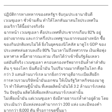
ปฏิบัติการทางทหารของสหรัฐฯ จับกุมประธานาธิบดี
เวเนซุเอลา ชั่วข้ามคืน ทำให้โลกหันมาสนใจประเทศใน
อเมริกาใต้นี้อย่างจริงจัง
ฉากหน้า เวเนซุเอลา คือประเทศที่ประชากรเกือบ 82% อยู่
อย่างยากจน และกว่าครึ่งประเทศฐานะยากจนอย่างหนัก ซื้อ
ของกินปกติแทบไม่ได้ ยิ่งในยุคของนิโคลัส มาดูโร GDP ของ
ประเทศหล่นฮวบลงถึง 80% ในเวลาไม่ถึงทศวรรษ เงินเฟ้อพุ่ง
มหาศาล หนี้สาธารณะท่วม เรียกได้ว่าเข้าขั้นรัฐล้มเหลว
แต่อันที่จริง เวเนซุเอลา ครอบครองทรัพยากรอันล้ำค่าลำดับ
ต้น ๆ ของโลก นั่นคือน้ำมัน ในปริมาณมากที่สุดในโลก คือ
กว่า 3 แสนล้านบาร์เรล มากยิ่งกว่าซาอุดีอาระเบียเสียอีก
การควบรวมบริษัทน้ำมันเอกชน ให้เป็นรัฐวิสาหกิจของมาดู
โร ทำให้เศรษฐีน้ำมัน ที่เคยผลิตน้ำมันได้ 3.2 ล้านบาร์เรลต่อ
วัน ปัจจุบัน ผลิตได้เพียงหลักแสนบาร์เรลเท่านั้น
ไม่เพียงน้ำมัน แต่เวเนซุเอลา ยังมีสายธารแร่ล้ำค่าอยู่ด้วย โดย
ประเมินว่า มีแหล่งทองคำมากกว่า 200 แห่ง และมีทองคำ
มากกว่า 8,000 ตัน ที่รอการขุดขึ้นมา