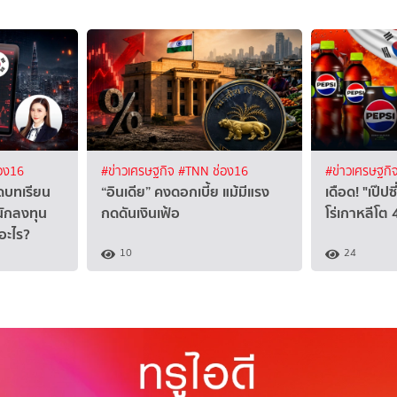
อง16
#ข่าวเศรษฐกิจ
#TNN ช่อง16
#ข่าวเศรษฐกิ
ดบทเรียน
“อินเดีย” คงดอกเบี้ย แม้มีแรง
เดือด! "เป๊ปซี
นักลงทุน
กดดันเงินเฟ้อ
โร่เกาหลีโต 
อะไร?
10
24