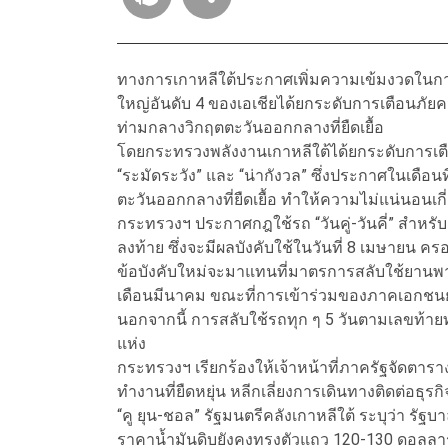
ทางการเกาหลีใต้ประกาศเพิ่มความเข้มงวดในกา
ใหญ่อันดับ 4 ของเอเชียได้ยกระดับการเตือนภัยคว
ท่ามกลางวิกฤตตะวันออกกลางที่ยืดเยื้อ
โดยกระทรวงพลังงานเกาหลีใต้ได้ยกระดับการเตือนภ
“ระมัดระวัง” และ “น่ากังวล” ซึ่งประกาศในเดื
ตะวันออกกลางที่ยืดเยื้อ ทำให้ความไม่แน่นอนเกี
กระทรวงฯ ประกาศกฎใช้รถ “วันคู่-วันคี่” สำหร
ลงท้าย ซึ่งจะมีผลบังคับใช้ในวันที่ 8 เมษายน
ข้อบังคับใหม่จะมาแทนที่มาตรการสลับใช้ยานพาห
เดือนมีนาคม ขณะที่การเข้าร่วมของภาคเอกชน
นอกจากนี้ การสลับใช้รถทุก ๆ 5 วันตามเลขท้า
แห่ง
กระทรวงฯ เรียกร้องให้เจ้าหน้าที่ภาครัฐจัดต
ทำงานที่ยืดหยุ่น หลีกเลี่ยงการเดินทางติดต่อธุ
“คู ยุน-ชอล” รัฐมนตรีคลังเกาหลีใต้ ระบุว่า
ราคาน้ำมันดิบยังคงทรงตัวแถว 120-130 ดอลลาร์ต