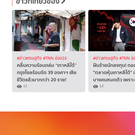
ข่าวที่เกี่ยวข้อง
#ข่าวเศรษฐกิจ
#TNN ช่อง16
#ข่าวเศรษฐกิจ
#TNN ช่
คลื่นความร้อนถล่ม “เกาหลีใต้”
ฝันร้ายนักลงทุน! ถอ
กรุงโซลร้อนจัด 39 องศาฯ เสีย
"ตลาดหุ้นเกาหลีใต้" 
ชีวิตแล้วมากกว่า 20 ราย!
บางคนหมดตัว เพราะ
11
12