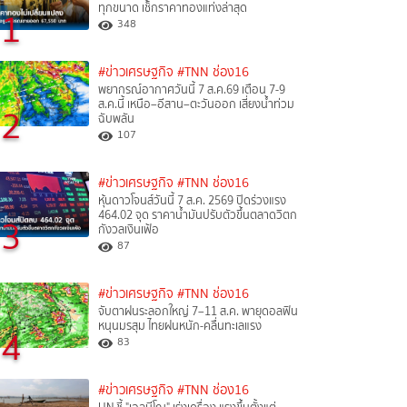
ทุกขนาด เช็กราคาทองแท่งล่าสุด
1
348
#ข่าวเศรษฐกิจ
#TNN ช่อง16
พยากรณ์อากาศวันนี้ 7 ส.ค.69 เตือน 7-9
ส.ค.นี้ เหนือ–อีสาน–ตะวันออก เสี่ยงน้ำท่วม
2
ฉับพลัน
107
#ข่าวเศรษฐกิจ
#TNN ช่อง16
หุ้นดาวโจนส์วันนี้ 7 ส.ค. 2569 ปิดร่วงแรง
464.02 จุด ราคาน้ำมันปรับตัวขึ้นตลาดวิตก
3
กังวลเงินเฟ้อ
87
#ข่าวเศรษฐกิจ
#TNN ช่อง16
จับตาฝนระลอกใหญ่ 7–11 ส.ค. พายุดอลฟิน
หนุนมรสุม ไทยฝนหนัก-คลื่นทะเลแรง
4
83
#ข่าวเศรษฐกิจ
#TNN ช่อง16