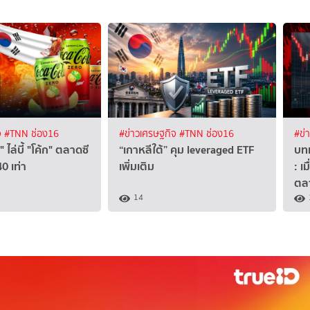
จ
#TNN ช่อง16
#ข่าวเศรษฐกิจ
#TNN ช่อง16
#ข่
่" ไล่บี้ "โค้ก" ตลาดซี
“เกาหลีใต้” คุม leveraged ETF
บทเ
40 เท่า
เพิ่มเติม
: เ
ตลา
14