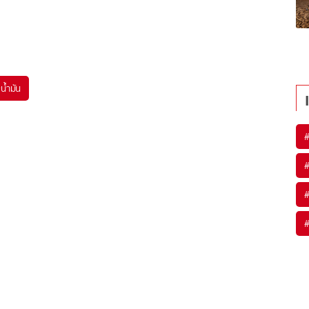
#
น้ำมัน