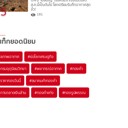
UN ชี้ "เอลนีโญ" เร่งเครื่อง แรงขึ้นตั้งแต่
ส.ค.นี้เป็นต้นไป โลกเตรียมรับศึกอากาศสุด
5
ขั้ว!
181
แท็กยอดนิยม
#
สภาพอากาศ
#
ย่อโลกเศรษฐกิจ
#
กรมอุตุนิยมวิทยา
#
พยากรณ์อากาศ
#
ทองคำ
#
ราคาทองวันนี้
#
สมาคมค้าทองคำ
#
การตลาดเงินล้าน
#
ทองคำแท่ง
#
ทองรูปพรรณ