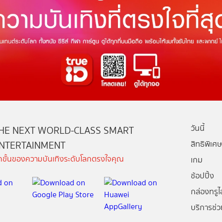
วันนี้
HE NEXT WORLD-CLASS SMART
NTERTAINMENT
สิทธิพิเศษ
ีกขั้นของความบันเทิงระดับโลกตรงใจคุณ
เกม
ช้อปปิ้ง
กล่องทรูไอ
บริการช่ว