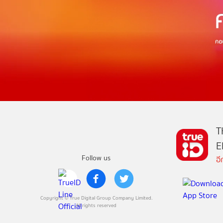
T
E
Follow us
อ
Copyright © True Digital Group Company Limited.
All rights reserved