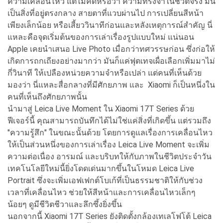
ความเคลื่อนไหว แต่ไม่คิดหรือว่า ความทรงจำในชีวิตจริง มัน
เป็นสิ่งที่อยู่ตรงกลาง สายตาที่แวบผ่านไป การเปลี่ยนสีหน้า
เพียงเล็กน้อย หรือเสี้ยววินาทีก่อนและหลังเหตุการณ์สำคัญ นี่
แหละคือจุดเริ่มต้นของการเล่าเรื่องรูปแบบใหม่ แน่นอน
Apple เคยนำเสนอ Live Photo เมื่อกว่าทศวรรษก่อน ซึ่งก่อให้
เกิดการถกเถียงอย่างมากว่า มันก็แค่ฟุตเทจเผื่อเลือกเพิ่มมาไม่
กี่วินาที ให้เปลืองหน่วยความจำหรือเปล่า แต่คนที่เห็นด้วย
มองว่า นี่แหละสื่อกลางที่มีศักยภาพ และ Xiaomi ก็เป็นหนึ่งใน
คนที่เห็นถึงศักยภาพนั้น
นำมาสู่ Leica Live Moment ใน Xiaomi 17T Series ด้วย
ฟีเจอร์นี้ คุณสามารถบันทึกได้ไม่ใช่แค่สิ่งที่เกิดขึ้น แต่รวมถึง
"ความรู้สึก" ในขณะนั้นด้วย โดยการดูแลเรื่องการเคลื่อนไหว
ให้เป็นส่วนหนึ่งของการเล่าเรื่อง Leica Live Moment จะเพิ่ม
ความต่อเนื่อง อารมณ์ และบริบทให้กับภาพในชีวิตประจำวัน
เทคโนโลยีใหม่นี้ยิ่งโดดเด่นมากขึ้นในโหมด Leica Live
Portrait ซึ่งจะเพิ่มเอฟเฟกต์โบเก้ที่เป็นธรรมชาติให้กับช่วง
เวลาที่เคลื่อนไหว ช่วยให้สีหน้าและการเคลื่อนไหวเล็กๆ
น้อยๆ ดูมีชีวิตชีวาและลึกซึ้งยิ่งขึ้น
นอกจากนี้ Xiaomi 17T Series ยังติดตั้งกล้องเทเลโฟโต้ Leica