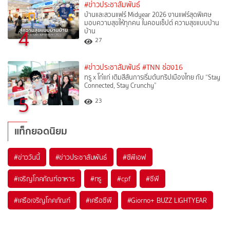
#ข่าวประชาสัมพันธ์
บ้านและสวนแฟร์ Midyear 2026 งานแฟร์สุดพิเศษ
มอบความสุขให้ทุกคน ในคอนเซ็ปต์ ความสุขแบบบ้าน
4
บ้าน
27
#ข่าวประชาสัมพันธ์
#TNN ช่อง16
ทรู x โก๋แก่ เติมสีสันการเริ่มต้นทริปเมืองไทย กับ “Stay
Connected, Stay Crunchy”
5
23
แท็กยอดนิยม
#
ข่าววันนี้
#
ข่าวประชาสัมพันธ์
#
ซีพีเอฟ
#
เจริญโภคภัณฑ์อาหาร
#
ทรู
#
cpf
#
ซีพี
#
เครือเจริญโภคภัณฑ์
#
เครือซีพี
#
Giorno+ BUZZ LIGHTYEAR