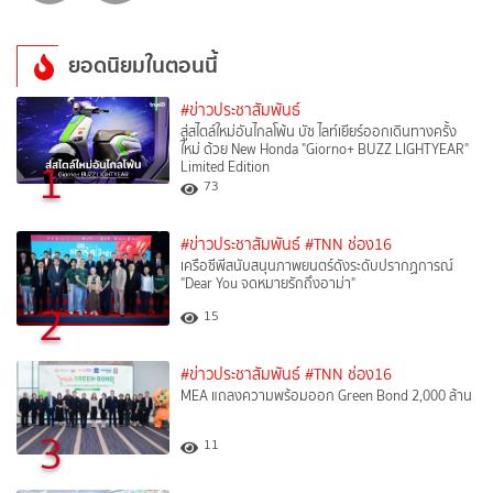
ยอดนิยมในตอนนี้
#ข่าวประชาสัมพันธ์
สู่สไตล์ใหม่อันไกลโพ้น บัซ ไลท์เยียร์ออกเดินทางครั้ง
ใหม่ ด้วย New Honda "Giorno+ BUZZ LIGHTYEAR"
1
Limited Edition
73
#ข่าวประชาสัมพันธ์
#TNN ช่อง16
เครือซีพีสนับสนุนภาพยนตร์ดังระดับปรากฏการณ์
"Dear You จดหมายรักถึงอาม่า"
2
15
#ข่าวประชาสัมพันธ์
#TNN ช่อง16
MEA แถลงความพร้อมออก Green Bond 2,000 ล้าน
3
11