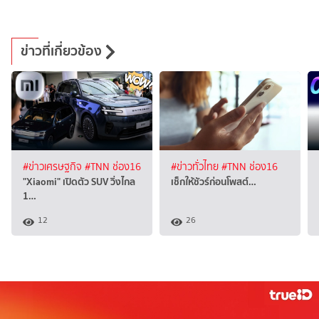
ข่าวที่เกี่ยวข้อง
#ข่าวเศรษฐกิจ
#TNN ช่อง16
#ข่าวทั่วไทย
#TNN ช่อง16
"Xiaomi" เปิดตัว SUV วิ่งไกล
เช็กให้ชัวร์ก่อนโพสต์…
1…
12
26