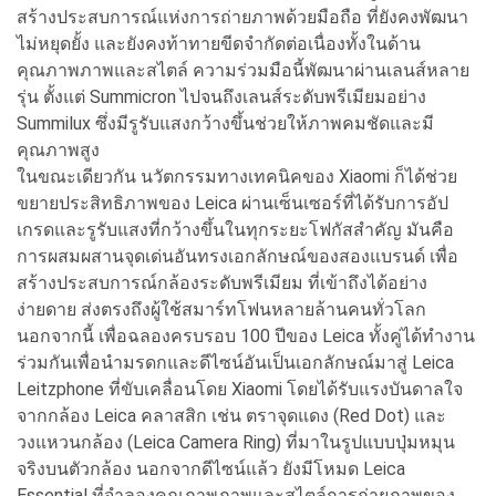
สร้างประสบการณ์แห่งการถ่ายภาพด้วยมือถือ ที่ยังคงพัฒนา
ไม่หยุดยั้ง และยังคงท้าทายขีดจำกัดต่อเนื่องทั้งในด้าน
คุณภาพภาพและสไตล์ ความร่วมมือนี้พัฒนาผ่านเลนส์หลาย
รุ่น ตั้งแต่ Summicron ไปจนถึงเลนส์ระดับพรีเมียมอย่าง
Summilux ซึ่งมีรูรับแสงกว้างขึ้นช่วยให้ภาพคมชัดและมี
คุณภาพสูง
ในขณะเดียวกัน นวัตกรรมทางเทคนิคของ Xiaomi ก็ได้ช่วย
ขยายประสิทธิภาพของ Leica ผ่านเซ็นเซอร์ที่ได้รับการอัป
เกรดและรูรับแสงที่กว้างขึ้นในทุกระยะโฟกัสสำคัญ มันคือ
การผสมผสานจุดเด่นอันทรงเอกลักษณ์ของสองแบรนด์ เพื่อ
สร้างประสบการณ์กล้องระดับพรีเมียม ที่เข้าถึงได้อย่าง
ง่ายดาย ส่งตรงถึงผู้ใช้สมาร์ทโฟนหลายล้านคนทั่วโลก
นอกจากนี้ เพื่อฉลองครบรอบ 100 ปีของ Leica ทั้งคู่ได้ทำงาน
ร่วมกันเพื่อนำมรดกและดีไซน์อันเป็นเอกลักษณ์มาสู่ Leica
Leitzphone ที่ขับเคลื่อนโดย Xiaomi โดยได้รับแรงบันดาลใจ
จากกล้อง Leica คลาสสิก เช่น ตราจุดแดง (Red Dot) และ
วงแหวนกล้อง (Leica Camera Ring) ที่มาในรูปแบบปุ่มหมุน
จริงบนตัวกล้อง นอกจากดีไซน์แล้ว ยังมีโหมด Leica
Essential ที่จำลองคุณภาพภาพและสไตล์การถ่ายภาพของ