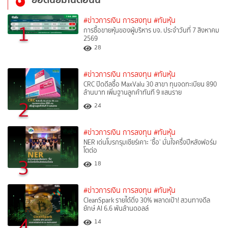
#ข่าวการเงิน การลงทุน
#ทันหุ้น
1
การซื้อขายหุ้นของผู้บริหาร บจ. ประจำวันที่ 7 สิงหาคม
2569
28
#ข่าวการเงิน การลงทุน
#ทันหุ้น
CRC ปิดดีลซื้อ MaxValu 30 สาขา ทุนจดทะเบียน 890
ล้านบาท เพิ่มฐานลูกค้าทันที 9 แสนราย
2
24
#ข่าวการเงิน การลงทุน
#ทันหุ้น
NER เด่นโบรกรุมเชียร์เคาะ ‘ซื้อ’ มั่นใจครึ่งปีหลังฟอร์ม
โตต่อ
3
18
#ข่าวการเงิน การลงทุน
#ทันหุ้น
CleanSpark รายได้ดิ่ง 30% พลาดเป้า! สวนทางดีล
ยักษ์ AI 6.6 พันล้านดอลล์
4
14