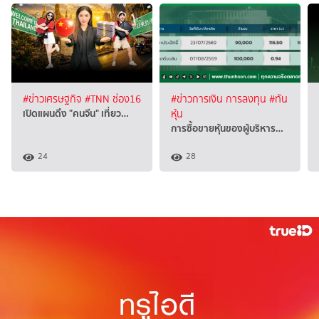
#ข่าวเศรษฐกิจ
#TNN ช่อง16
#ข่าวการเงิน การลงทุน
#ทัน
เปิดแผนดึง "คนจีน" เที่ยว…
หุ้น
การซื้อขายหุ้นของผู้บริหาร…
24
28