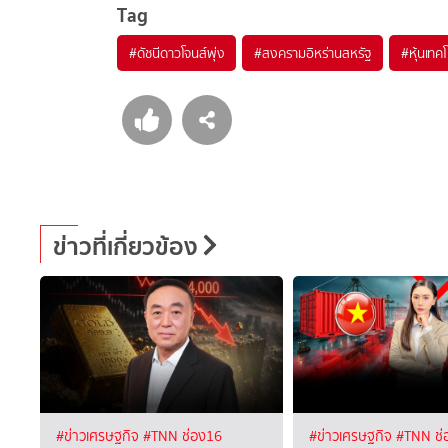
Tag
#
ดัชนีดาวโจนส์พุ่ง
#
สงครามอิหร่านสหรัฐ
#
หุ้นเทค
ข่าวที่เกี่ยวข้อง
#ข่าวเศรษฐกิจ
#TNN ช่อง16
#ข่าวเศรษฐกิจ
#TNN ช่