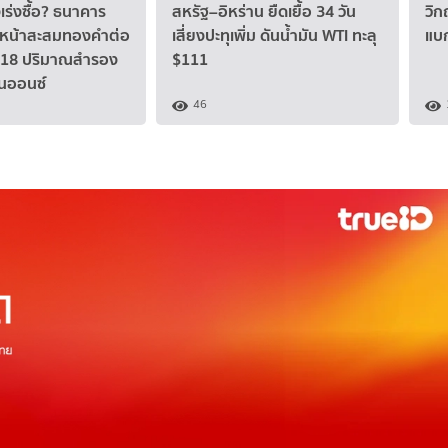
ร่งซื้อ? ธนาคาร
สหรัฐ–อิหร่าน ยืดเยื้อ 34 วัน
วิก
นหน้าสะสมทองคำต่อ
เสี่ยงปะทุเพิ่ม ดันน้ำมัน WTI ทะลุ
แบ
ที่ 18 ปริมาณสำรอง
$111
านออนซ์
46