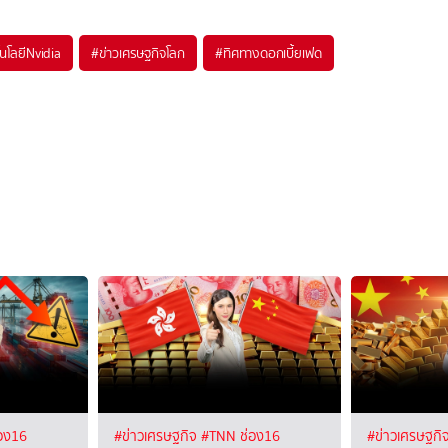
โนโลยีNvidia
#
ข่าวเศรษฐกิจโลก
#
ทิศทางดอกเบี้ยเฟด
อง16
#ข่าวเศรษฐกิจ
#TNN ช่อง16
#ข่าวเศรษฐกิ