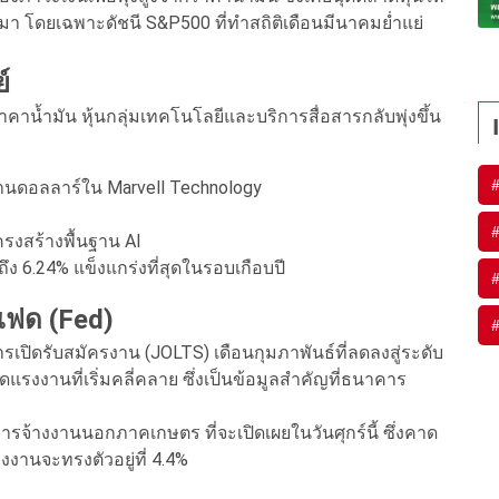
มา โดยเฉพาะดัชนี S&P500 ที่ทำสถิติเดือนมีนาคมย่ำแย่
์
าน้ำมัน หุ้นกลุ่มเทคโนโลยีและบริการสื่อสารกลับพุ่งขึ้น
ันล้านดอลลาร์ใน Marvell Technology
ครงสร้างพื้นฐาน AI
นถึง 6.24% แข็งแกร่งที่สุดในรอบเกือบปี
เฟด (Fed)
ปิดรับสมัครงาน (JOLTS) เดือนกุมภาพันธ์ที่ลดลงสู่ระดับ
รงงานที่เริ่มคลี่คลาย ซึ่งเป็นข้อมูลสำคัญที่ธนาคาร
ารจ้างงานนอกภาคเกษตร ที่จะเปิดเผยในวันศุกร์นี้ ซึ่งคาด
งงานจะทรงตัวอยู่ที่ 4.4%