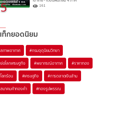
เข้าไทย - เตือนฝนถล่ม 4 ภาค
5
161
แท็กยอดนิยม
#
สภาพอากาศ
#
กรมอุตุนิยมวิทยา
#
ย่อโลกเศรษฐกิจ
#
พยากรณ์อากาศ
#
ราคาทอง
#
โลกร้อน
#
เศรษฐกิจ
#
การตลาดเงินล้าน
#
สมาคมค้าทองคำ
#
ทองรูปพรรณ