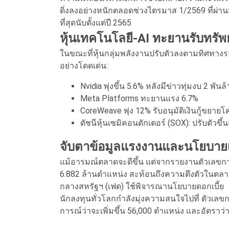
ดิ่งลงอย่างหนักตลอดช่วงไตรมาส 1/2569 ที่ผ่าน
ที่สุดนับตั้งแต่ปี 2565
หุ้นเทคโนโลยี-AI ทะยานรับทรัพย
ในขณะที่หุ้นกลุ่มพลังงานปรับตัวลงตามทิศทางราค
อย่างโดดเด่น:
Nvidia พุ่งขึ้น 5.6% หลังมีข่าวทุ่มงบ 2 พ
Meta Platforms ทะยานแรง 6.7%
CoreWeave พุ่ง 12% รับอนุมัติเงินกู้ขยายโ
ดัชนีหุ้นเซมิคอนดักเตอร์ (SOX): ปรับตัวขึ้
จับตาข้อมูลแรงงานและนโยบาย
แม้อารมณ์ตลาดจะดีขึ้น แต่จากรายงานตัวเลขการเ
6.882 ล้านตำแหน่ง สะท้อนถึงความตึงตัวในตลาดแ
กลางสหรัฐฯ (เฟด) ใช้พิจารณานโยบายดอกเบี้ย
นักลงทุนทั่วโลกกำลังมุ่งความสนใจไปที่ ตัวเลขก
การณ์ว่าจะเพิ่มขึ้น 56,000 ตำแหน่ง และอัตราว่า