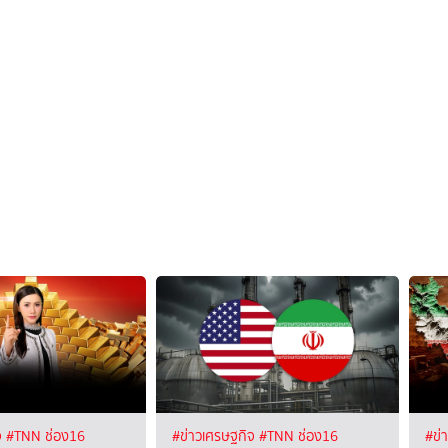
จ
#TNN ช่อง16
#ข่าวเศรษฐกิจ
#TNN ช่อง16
#ข่