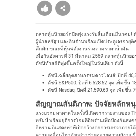
ตลาดหุ้นนิวยอร์กปิดพุ่งแรงรับสิ้นเดือนมีนาคม!
ผู้นำสหรัฐฯ และอิหร่านพร้อมเปิดประตูเจรจายุติ
คึกคัก ขณะที่หุ้นพลังงานร่วงตามราคาน้ำมัน
เมื่อวันอังคารที่ 31 มีนาคม 2569 ตลาดหุ้นนิว
ดัชนีทำสถิติพุ่งขึ้นครั้งใหญ่ในวันเดียว ดังนี้
ดัชนีเฉลี่ยอุตสาหกรรมดาวโจนส์: ปิดที่ 46,3
ดัชนี S&P500: ปิดที่ 6,528.52 จุด เพิ่มขึ้น 
ดัชนี Nasdaq: ปิดที่ 21,590.63 จุด เพิ่มขึ้น
สัญญาณสันติภาพ: ปัจจัยหลักหนุ
แรงบวกมหาศาลในครั้งนี้เกิดจากรายงานของ The W
ทรัมป์ พร้อมยุติการโจมตีอิหร่านเพื่อป้องกันสงค
อิหร่าน ก็แสดงท่าทีเปิดกว้างต่อการเจรจาภายใ
ความเคลื่อนไหวดังกล่าวช่วยคลายความกังวลเรื่อ