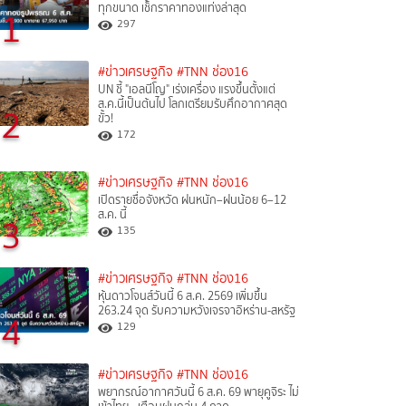
ทุกขนาด เช็กราคาทองแท่งล่าสุด
1
297
#ข่าวเศรษฐกิจ
#TNN ช่อง16
UN ชี้ "เอลนีโญ" เร่งเครื่อง แรงขึ้นตั้งแต่
ส.ค.นี้เป็นต้นไป โลกเตรียมรับศึกอากาศสุด
2
ขั้ว!
172
#ข่าวเศรษฐกิจ
#TNN ช่อง16
เปิดรายชื่อจังหวัด ฝนหนัก–ฝนน้อย 6–12
ส.ค. นี้
3
135
#ข่าวเศรษฐกิจ
#TNN ช่อง16
หุ้นดาวโจนส์วันนี้ 6 ส.ค. 2569 เพิ่มขึ้น
263.24 จุด รับความหวังเจรจาอิหร่าน-สหรัฐ
4
129
#ข่าวเศรษฐกิจ
#TNN ช่อง16
พยากรณ์อากาศวันนี้ 6 ส.ค. 69 พายุคูจิระ ไม่