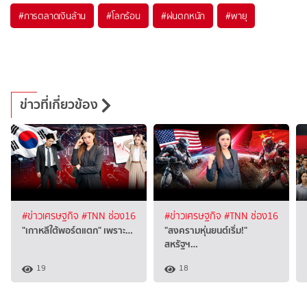
#
การตลาดเงินล้าน
#
โลกร้อน
#
ฝนตกหนัก
#
พายุ
ข่าวที่เกี่ยวข้อง
#ข่าวเศรษฐกิจ
#TNN ช่อง16
#ข่าวเศรษฐกิจ
#TNN ช่อง16
"เกาหลีใต้พอร์ตแตก" เพราะ…
"สงครามหุ่นยนต์เริ่ม!"
สหรัฐฯ…
19
18