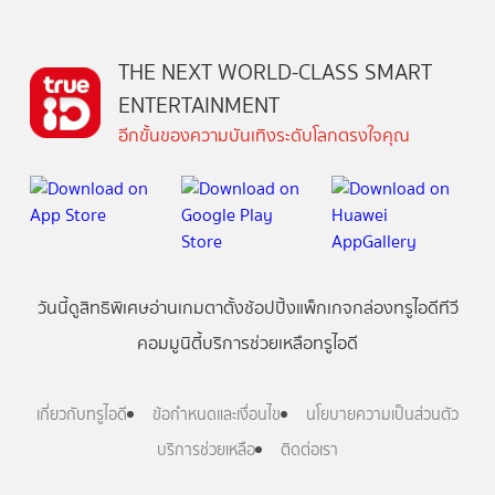
THE NEXT WORLD-CLASS SMART
ENTERTAINMENT
อีกขั้นของความบันเทิงระดับโลกตรงใจคุณ
วันนี้
ดู
สิทธิพิเศษ
อ่าน
เกม
ตาตั้ง
ช้อปปิ้ง
แพ็กเกจ
กล่องทรูไอดีทีวี
คอมมูนิตี้
บริการช่วยเหลือทรูไอดี
เกี่ยวกับทรูไอดี
ข้อกำหนดและเงื่อนไข
นโยบายความเป็นส่วนตัว
บริการช่วยเหลือ
ติดต่อเรา