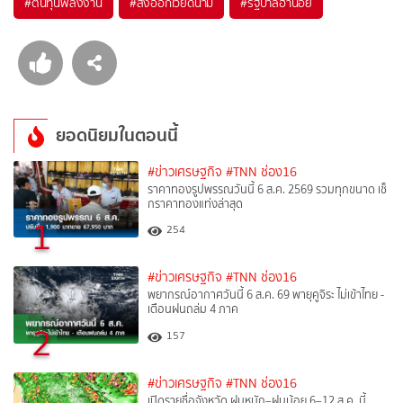
#
ต้นทุนพลังงาน
#
ส่งออกเวียดนาม
#
รัฐบาลฮานอย
ยอดนิยมในตอนนี้
#ข่าวเศรษฐกิจ
#TNN ช่อง16
ราคาทองรูปพรรณวันนี้ 6 ส.ค. 2569 รวมทุกขนาด เช็
กราคาทองแท่งล่าสุด
1
254
#ข่าวเศรษฐกิจ
#TNN ช่อง16
พยากรณ์อากาศวันนี้ 6 ส.ค. 69 พายุคูจิระ ไม่เข้าไทย -
เตือนฝนถล่ม 4 ภาค
2
157
#ข่าวเศรษฐกิจ
#TNN ช่อง16
เปิดรายชื่อจังหวัด ฝนหนัก–ฝนน้อย 6–12 ส.ค. นี้