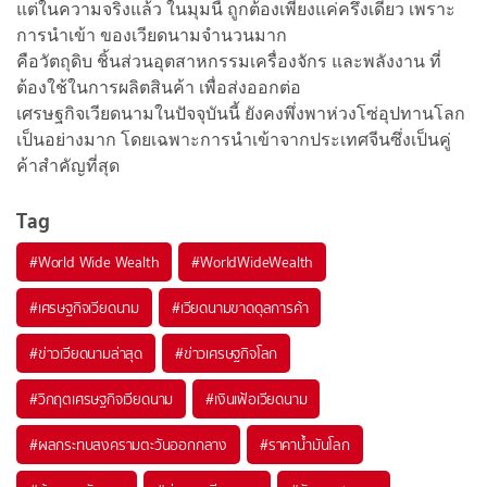
แต่ในความจริงแล้ว ในมุมนี้ ถูกต้องเพียงแค่ครึ่งเดียว เพราะ
การนำเข้า ของเวียดนามจำนวนมาก
คือวัตถุดิบ ชิ้นส่วนอุตสาหกรรมเครื่องจักร และพลังงาน ที่
ต้องใช้ในการผลิตสินค้า เพื่อส่งออกต่อ
เศรษฐกิจเวียดนามในปัจจุบันนี้ ยังคงพึ่งพาห่วงโซ่อุปทานโลก
เป็นอย่างมาก โดยเฉพาะการนำเข้าจากประเทศจีนซึ่งเป็นคู่
ค้าสำคัญที่สุด
Tag
#
World Wide Wealth
#
WorldWideWealth
#
เศรษฐกิจเวียดนาม
#
เวียดนามขาดดุลการค้า
#
ข่าวเวียดนามล่าสุด
#
ข่าวเศรษฐกิจโลก
#
วิกฤตเศรษฐกิจเวียดนาม
#
เงินเฟ้อเวียดนาม
#
ผลกระทบสงครามตะวันออกกลาง
#
ราคาน้ำมันโลก