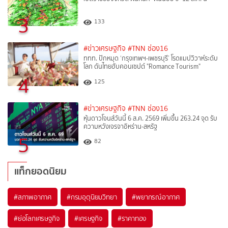
3
133
#ข่าวเศรษฐกิจ
#TNN ช่อง16
ททท. ปักหมุด ‘กรุงเทพฯ-เพชรบุรี’ โรดแมปวิวาห์ระดับ
โลก ดันไทยฮับคอนเซปต์ "Romance Tourism"
4
125
#ข่าวเศรษฐกิจ
#TNN ช่อง16
หุ้นดาวโจนส์วันนี้ 6 ส.ค. 2569 เพิ่มขึ้น 263.24 จุด รับ
ความหวังเจรจาอิหร่าน-สหรัฐ
5
82
แท็กยอดนิยม
#
สภาพอากาศ
#
กรมอุตุนิยมวิทยา
#
พยากรณ์อากาศ
#
ย่อโลกเศรษฐกิจ
#
เศรษฐกิจ
#
ราคาทอง