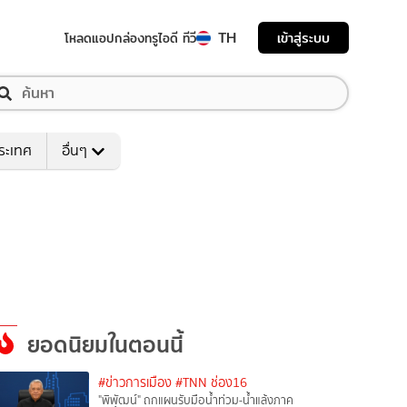
TH
เข้าสู่ระบบ
โหลดแอป
กล่องทรูไอดี ทีวี
ระเทศ
อื่นๆ
ยอดนิยมในตอนนี้
#ข่าวการเมือง
#TNN ช่อง16
"พิพัฒน์" ถกแผนรับมือน้ำท่วม-น้ำแล้งภาค