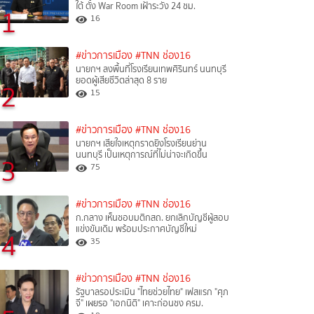
ใต้ ตั้ง War Room เฝ้าระวัง 24 ชม.
1
16
#ข่าวการเมือง
#TNN ช่อง16
นายกฯ ลงพื้นที่โรงเรียนเทพศิรินทร์ นนทบุรี
ยอดผู้เสียชีวิตล่าสุด 8 ราย
2
15
#ข่าวการเมือง
#TNN ช่อง16
นายกฯ เสียใจเหตุกราดยิงโรงเรียนย่าน
นนทบุรี เป็นเหตุการณ์ที่ไม่น่าจะเกิดขึ้น
3
75
#ข่าวการเมือง
#TNN ช่อง16
ก.กลาง เห็นชอบมติกสถ. ยกเลิกบัญชีผู้สอบ
แข่งขันเดิม พร้อมประกาศบัญชีใหม่
4
35
#ข่าวการเมือง
#TNN ช่อง16
รัฐบาลรอประเมิน "ไทยช่วยไทย" เฟสแรก "ศุภ
จี" เผยรอ "เอกนิติ" เคาะก่อนชง ครม.