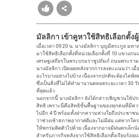
มัลลิกา เข้าคูหาใช้สิทธิเลือกตั้งผ
เมื่อเวลา 09.20 น. นางมัลลิกา บุญมีตระกูล มหาส
มาใช้สิทธิเลือกตั้งที่หน่วยเลือกตั้งที่ 10 แข
เศรษฐเสถียรในพระบรมราชูปถัมภ์ ถนนพระราม
นางมัลลิกา เปิดเผยหลังจากการลงคะแนนว่า เมื่
อะไรบางอย่างไปบ้าง เนื่องจากปกติจะต้องไลฟ์สด
ซึ่งเป็นสิ่งที่ไม่ได้ทำมานานตลอดระยะเวลา 30 วันท
ที่สุดแล้ว
นอกจากนี้ นางมัลลิกา ยังได้กล่าวเชิญชวนให้ปร
สิทธิ เพราะนี่คือสิทธิขั้นพื้นฐานของทุกคนที่ม
ไปอีก 4 ปี พร้อมทั้งฝากความห่วงใยถึงประชาช
ว่าช่วงเช้าสภาพอากาศดีและไม่มีฝน แต่หากใครจ
ให้พกร่มติดตัวไปด้วย เนื่องจากอาจมีฝนตกเล็กน้อ
สำหรับภารกิจหลังจากใช้สิทธิเลือกตั้งเรียบร้อย