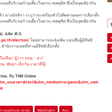
นนที่บริเวณร้านเตี๋ยวในสวน เขตดุสิต ซึ่งเป็นจุดเดียวกัน
แล้ว นางมัลลิกา ระบุว่าจะเตรียมตัวไปติดตามผลการเลือกตั้ง
นนที่บริเวณร้านเตี๋ยวในสวน เขตดุสิต ซึ่งเป็นจุดเดียวกัน
กทม. และ ส.ก.
.go.th/election/
โดยสามารถแจ้งเพิ่ม-ถอนชื่อผู้มีสิทธิ
น สำนักงานเขตที่ท่านมีสิทธิเลือกตั้ง
เลือก ‘ผู้ว่าฯ กทม. - ส.ก.’
ม.-พัทยา เช็กวัน-เวลาที่นี่
)
กทม. กับ TNN Online
m/?utm_source=direct&utm_medium=organic&utm_cam
le
ิกา บุญมีตระกูล มหาสุข
#
ผู้สมัครผู้ว่ฯ
#
ส.ก.