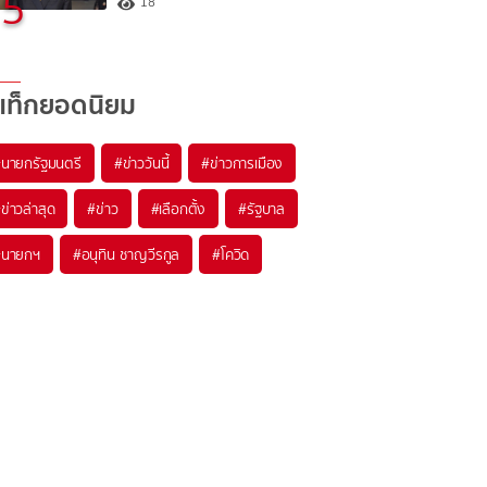
5
18
แท็กยอดนิยม
#
นายกรัฐมนตรี
#
ข่าววันนี้
#
ข่าวการเมือง
#
ข่าวล่าสุด
#
ข่าว
#
เลือกตั้ง
#
รัฐบาล
#
นายกฯ
#
อนุทิน ชาญวีรกูล
#
โควิด