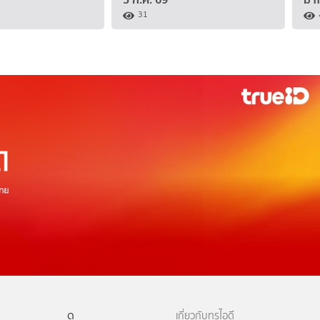
31
ดู
เกี่ยวกับทรูไอดี