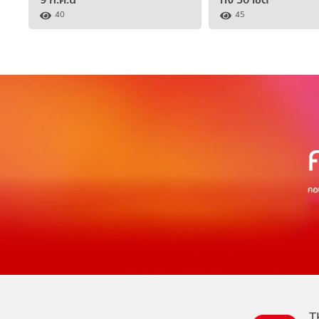
40
45
T