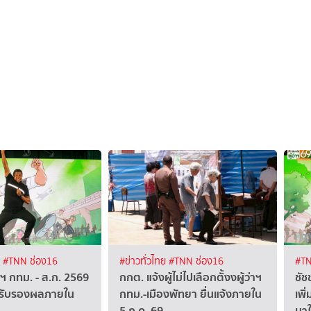
ง
#TNN ช่อง16
#ข่าวทั่วไทย
#TNN ช่อง16
#TN
ว่าฯ กทม. - ส.ก. 2569
กกต. แจ้งผู้ไม่ไปเลือกตั้งงผู้ว่าฯ
ชัช
รับรองผลภายใน
กทม.-เมืองพัทยา ยื่นแจ้งภายใน
เพิ
5 ก.ค. 69
มาใ