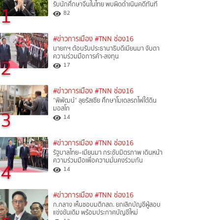
รับนักศึกษาจีนในไทย พบผิดดำเนินคดีทันที
1
82
#ข่าวการเมือง
#TNN ช่อง16
นายกฯ ต้อนรับประธานาธิบดีเมียนมา จับตา
ความร่วมมือการค้า-ลงทุน
2
17
#ข่าวการเมือง
#TNN ช่อง16
“พิพัฒน์“ ลุยรัสเซีย ศึกษาโมเดลรถไฟใต้ดิน
มอสโก
3
14
#ข่าวการเมือง
#TNN ช่อง16
รัฐบาลไทย–เมียนมา กระชับมิตรภาพ เดินหน้า
ความร่วมมือเพื่อความมั่นคงร่วมกัน
4
14
#ข่าวการเมือง
#TNN ช่อง16
ก.กลาง เห็นชอบมติกสถ. ยกเลิกบัญชีผู้สอบ
แข่งขันเดิม พร้อมประกาศบัญชีใหม่