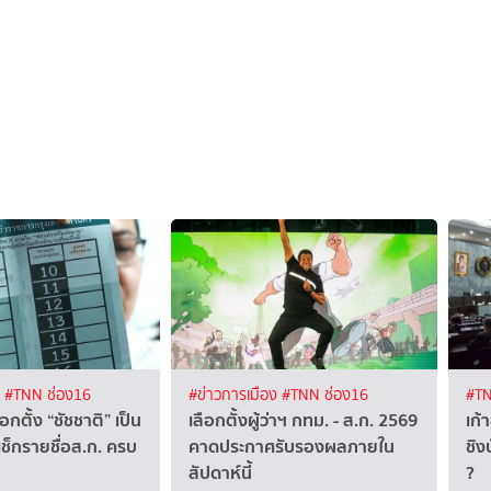
ง
#TNN ช่อง16
#ข่าวการเมือง
#TNN ช่อง16
#TN
กตั้ง “ชัชชาติ” เป็น
เลือกตั้งผู้ว่าฯ กทม. - ส.ก. 2569
เก้
 เช็กรายชื่อส.ก. ครบ
คาดประกาศรับรองผลภายใน
ชิง
สัปดาห์นี้
?