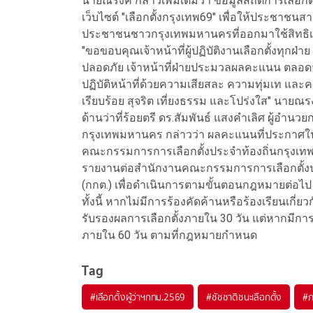
นายณรงค์ กล่าวเพิ่มเติมว่า ข้อมูลสถิติการเลือ
เว็บไซต์ "เลือกตั้งกรุงเทพ69" เพื่อให้ประชา
ประชาชนชาวกรุงเทพมหานครที่ออกมาใช้สิทธิเลื
"ขอขอบคุณเจ้าหน้าที่ผู้ปฏิบัติงานเลือกตั้งทุกฝ่
ปลอดภัย เจ้าหน้าที่ฝ่ายประมวลผลคะแนน ตลอดจน
ปฏิบัติหน้าที่ด้วยความเสียสละ ความทุ่มเท และ
เรียบร้อย สุจริต เที่ยงธรรม และโปร่งใส" นายณร
ด้านว่าที่ร้อยตรี ดร.สัมพันธ์ แสงคำเลิศ ผู้
กรุงเทพมหานคร กล่าวว่า ผลคะแนนที่ประกาศในว
คณะกรรมการการเลือกตั้งประจำท้องถิ่นกรุงเ
รายงานต่อสำนักงานคณะกรรมการการเลือกตั้
(กกต.) เพื่อดำเนินการตามขั้นตอนกฎหมายต่อไป
ทั้งนี้ หากไม่มีการร้องคัดค้านหรือร้องเรียนเก
รับรองผลการเลือกตั้งภายใน 30 วัน แต่หากมีการ
ภายใน 60 วัน ตามที่กฎหมายกำหนด
Tag
#
เลือกตั้งผู้ว่าฯกทม.2569
#
ชัชชาติชนะเลือกตั้ง
#
ภ