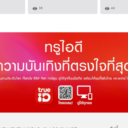
38
44