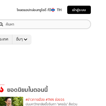
TH
เข้าสู่ระบบ
โหลดแอป
กล่องทรูไอดี ทีวี
ระเทศ
อื่นๆ
ยอดนิยมในตอนนี้
#ข่าวการเมือง
#TNN ช่อง16
ปมมหาวิทยาลัยเอื้อจีนเทา "ยศชนัน" สั่งด่วน