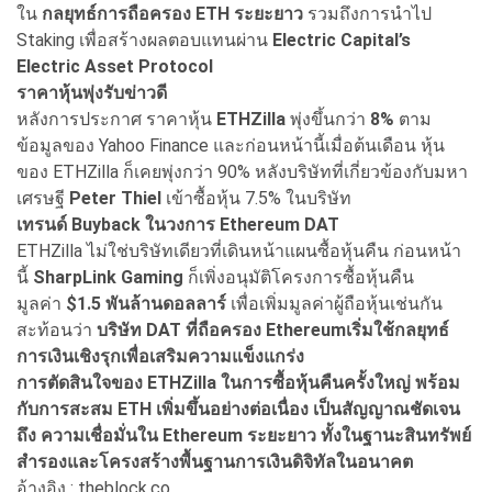
ใน
กลยุทธ์การถือครอง ETH
ระยะยาว
รวมถึงการนำไป
Staking เพื่อสร้างผลตอบแทนผ่าน
Electric Capital’s
Electric Asset Protocol
ราคาหุ้นพุ่งรับข่าวดี
หลังการประกาศ ราคาหุ้น
ETHZilla
พุ่งขึ้นกว่า
8%
ตาม
ข้อมูลของ Yahoo Finance และก่อนหน้านี้เมื่อต้นเดือน หุ้น
ของ ETHZilla ก็เคยพุ่งกว่า 90% หลังบริษัทที่เกี่ยวข้องกับมหา
เศรษฐี
Peter Thiel
เข้าซื้อหุ้น 7.5% ในบริษัท
เทรนด์ Buyback
ในวงการ Ethereum DAT
ETHZilla ไม่ใช่บริษัทเดียวที่เดินหน้าแผนซื้อหุ้นคืน ก่อนหน้า
นี้
SharpLink Gaming
ก็เพิ่งอนุมัติโครงการซื้อหุ้นคืน
มูลค่า
$1.5
พันล้านดอลลาร์
เพื่อเพิ่มมูลค่าผู้ถือหุ้นเช่นกัน
สะท้อนว่า
บริษัท DAT
ที่ถือครอง
Ethereum
เริ่มใช้กลยุทธ์
การเงินเชิงรุกเพื่อเสริมความแข็งแกร่ง
การตัดสินใจของ ETHZilla ในการซื้อหุ้นคืนครั้งใหญ่ พร้อม
กับการสะสม ETH เพิ่มขึ้นอย่างต่อเนื่อง เป็นสัญญาณชัดเจน
ถึง ความเชื่อมั่นใน Ethereum ระยะยาว ทั้งในฐานะสินทรัพย์
สำรองและโครงสร้างพื้นฐานการเงินดิจิทัลในอนาคต
อ้างอิง : theblock.co