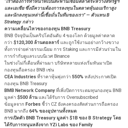
“
เราต้องการทำหน้าที่เป็นสะพานเชื่อมตลาดระหว่างสหรัฐฯ
และเอเชีย ซึ่งมีความต้องการลงทุนในตลาดหุ้นอเมริกาสูง
และนักลงทุนเหล่านี้เชื่อมั่นในทีมของเรา” — ตัวแทน B
Strategy
กล่าว
ความเคลื่อนไหวของกองทุน BNB Treasury
BNB ปัจจุบันเป็นคริปโตอันดับ 4 ของโลก ด้วยมูลค่าตลาด
กว่า
$120,300
ล้านดอลลาร์
และถูกใช้งานอย่างกว้างขวาง
ทั้งการจ่ายค่าธรรมเนียม การ Staking และการมีส่วนร่วมใน
การกำกับดูแลระบบนิเวศ Binance
ในช่วงไม่กี่เดือนที่ผ่านมา บริษัทหลายแห่งเริ่มหันมาเปิด
กองทุนถือครอง BNB เช่น
CEA Industries
ที่ราคาหุ้นพุ่งกว่า
550%
หลังประกาศเปิด
กองทุน BNB Treasury
BMB Network Company
ที่เพิ่งปิดการระดมทุนกองทุน BNB
มูลค่า
$500
ล้าน
และได้รับการ Oversubscribed
ข้อมูลจาก
Forbes
ชี้ว่า CZ ยังคงครองสัดส่วนการถือครอง
BNB มากถึง
64%
ของอุปทานทั้งหมด
การเปิดตัว BNB Treasury มูลค่า $1B ของ B Strategy โดย
ได้รับการหนุนหลังจาก YZi Labs ของ Family