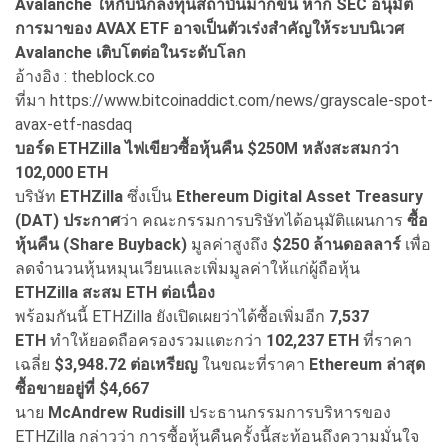
Avalanche ให้กับนักลงทุนสถาบันมากขึ้น หาก SEC อนุมัติ
การมาของ AVAX ETF อาจเป็นตัวเร่งสำคัญให้ระบบนิเวศ
Avalanche เติบโตต่อในระดับโลก
อ้างอิง : theblock.co
ที่มา https://www.bitcoinaddict.com/news/grayscale-spot-
avax-etf-nasdaq
บอร์ด ETHZilla
ไฟเขียวซื้อหุ้นคืน $250M
หลังสะสมกว่า
102,000 ETH
บริษัท
ETHZilla
ซึ่งเป็น
Ethereum Digital Asset Treasury
(DAT)
ประกาศ
ว่า คณะกรรมการบริษัทได้อนุมัติแผนการ
ซื้อ
หุ้นคืน (Share Buyback)
มูลค่าสูงถึง
$250 ล้านดอลลาร์
เพื่อ
ลดจำนวนหุ้นหมุนเวียนและเพิ่มมูลค่าให้แก่ผู้ถือหุ้น
ETHZilla
สะสม ETH
ต่อเนื่อง
พร้อมกันนี้ ETHZilla ยังเปิดเผยว่าได้ซื้อเพิ่มอีก
7,537
ETH
ทำให้ยอดถือครองรวมแตะกว่า
102,237 ETH
ที่ราคา
เฉลี่ย
$3,948.72
ต่อเหรียญ
ในขณะที่ราคา
Ethereum
ล่าสุด
ซื้อขายอยู่ที่ $4,667
นาย
McAndrew Rudisill
ประธานกรรมการบริหารของ
ETHZilla กล่าวว่า การซื้อหุ้นคืนครั้งนี้สะท้อนถึงความมั่นใจ