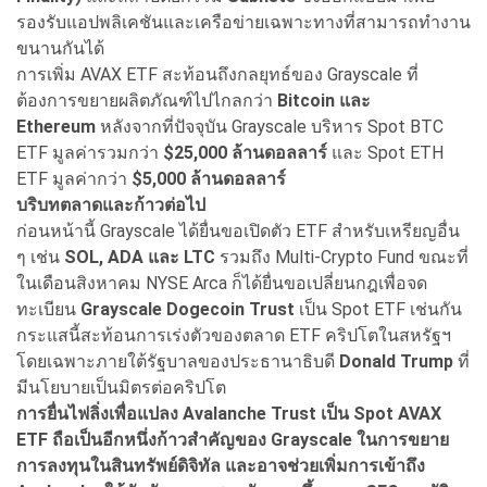
รองรับแอปพลิเคชันและเครือข่ายเฉพาะทางที่สามารถทำงาน
ขนานกันได้
การเพิ่ม AVAX ETF สะท้อนถึงกลยุทธ์ของ Grayscale ที่
ต้องการขยายผลิตภัณฑ์ไปไกลกว่า
Bitcoin
และ
Ethereum
หลังจากที่ปัจจุบัน Grayscale บริหาร Spot BTC
ETF มูลค่ารวมกว่า
$25,000
ล้านดอลลาร์
และ Spot ETH
ETF มูลค่ากว่า
$5,000
ล้านดอลลาร์
บริบทตลาดและก้าวต่อไป
ก่อนหน้านี้ Grayscale ได้ยื่นขอเปิดตัว ETF สำหรับเหรียญอื่น
ๆ เช่น
SOL, ADA
และ LTC
รวมถึง Multi-Crypto Fund ขณะที่
ในเดือนสิงหาคม NYSE Arca ก็ได้ยื่นขอเปลี่ยนกฎเพื่อจด
ทะเบียน
Grayscale Dogecoin Trust
เป็น Spot ETF เช่นกัน
กระแสนี้สะท้อนการเร่งตัวของตลาด ETF คริปโตในสหรัฐฯ
โดยเฉพาะภายใต้รัฐบาลของประธานาธิบดี
Donald Trump
ที่
มีนโยบายเป็นมิตรต่อคริปโต
การยื่นไฟลิ่งเพื่อแปลง Avalanche Trust เป็น Spot AVAX
ETF ถือเป็นอีกหนึ่งก้าวสำคัญของ Grayscale ในการขยาย
การลงทุนในสินทรัพย์ดิจิทัล และอาจช่วยเพิ่มการเข้าถึง