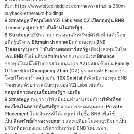
ที่มา https://www.bitcoinaddict.com/news/ethzilla-250m-
buyback-ethereum-holdings
B Strategy
ที่หนุนโดย YZi Labs
ของ CZ
เปิดกองทุน BNB
Treasury
มูลค่า $1
พันล้านในสหรัฐฯ
B Strategy
บริษัทด้านการลงทุนสินทรัพย์ดิจิทัลที่ก่อตั้งโดย
อดีตผู้บริหาร
Bitmain
ประกาศ
เปิดตัวกองทุน
BNB
Treasury
มูลค่า
1
พันล้านดอลลาร์สหรัฐ
เพื่อมุ่งลงทุนในโท
เคน
BNB
ซึ่งเป็นสินทรัพย์หลักของระบบนิเวศ
Binance
กองทุนใหม่นี้ได้รับการสนับสนุนจาก
YZi Labs
ซึ่งเป็น
Family
Office
ของ Changpeng Zhao (CZ)
ผู้ร่วมก่อตั้ง Binance
โดยมีโครงสร้างคล้ายกับ
10X Capital
ที่เพิ่งเปิดกองทุน BNB
Treasury ด้วยการสนับสนุนของ YZi Labs เช่นกัน
กลยุทธ์การลงทุนเชื่อมสหรัฐฯ–เอเชีย
B Strategy
ระบุว่า บริษัทมีแผนทำงานร่วมกับ
บริษัทที่จด
ทะเบียนในตลาดหุ้นสหรัฐฯ
ผ่านการระดมทุนแบบ
Private
Placement
โดยเงินทุนที่ได้จะถูกนำไปซื้อ BNB เพื่อใช้
เป็น
สินทรัพย์สำรองระยะยาว
และเปลี่ยนโมเดลธุรกิจมาเป็น
บริษัทถือครองและบริหารสินทรัพย์ BNB โดยเฉพาะ