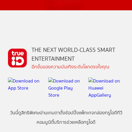
THE NEXT WORLD-CLASS SMART
ENTERTAINMENT
อีกขั้นของความบันเทิงระดับโลกตรงใจคุณ
วันนี้
ดู
สิทธิพิเศษ
อ่าน
เกม
ตาตั้ง
ช้อปปิ้ง
แพ็กเกจ
กล่องทรูไอดีทีวี
คอมมูนิตี้
บริการช่วยเหลือทรูไอดี