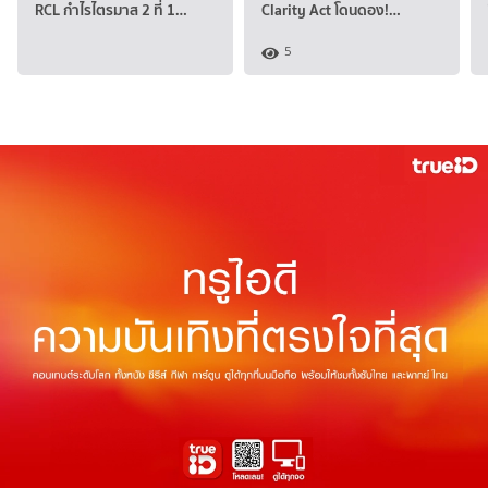
RCL กำไรไตรมาส 2 ที่ 1…
Clarity Act โดนดอง!…
5