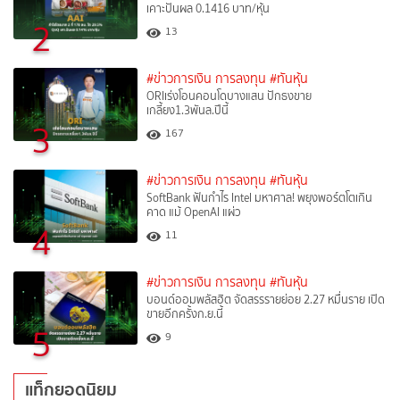
เคาะปันผล 0.1416 บาท/หุ้น
2
13
#ข่าวการเงิน การลงทุน
#ทันหุ้น
ORIเร่งโอนคอนโดบางแสน ปักธงขาย
เกลี้ยง1.3พันล.ปีนี้
3
167
#ข่าวการเงิน การลงทุน
#ทันหุ้น
SoftBank ฟันกำไร Intel มหาศาล! พยุงพอร์ตโตเกิน
คาด แม้ OpenAI แผ่ว
4
11
#ข่าวการเงิน การลงทุน
#ทันหุ้น
บอนด์ออมพลัสฮิต จัดสรรรายย่อย 2.27 หมื่นราย เปิด
ขายอีกครั้งก.ย.นี้
5
9
แท็กยอดนิยม