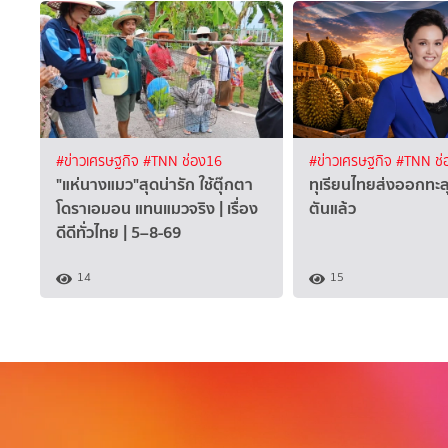
#ข่าวเศรษฐกิจ
#TNN ช่อง16
#ข่าวเศรษฐกิจ
#TNN ช่
"แห่นางแมว"สุดน่ารัก ใช้ตุ๊กตา
ทุเรียนไทยส่งออกทะลุ
โดราเอมอน แทนแมวจริง | เรื่อง
ตันแล้ว
ดีดีทั่วไทย | 5–8-69
14
15