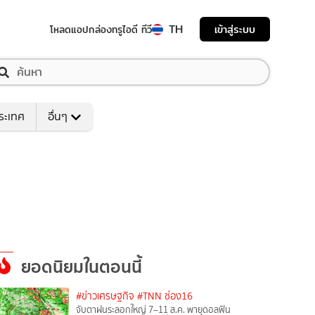
TH
เข้าสู่ระบบ
โหลดแอป
กล่องทรูไอดี ทีวี
ระเทศ
อื่นๆ
ยอดนิยมในตอนนี้
#ข่าวเศรษฐกิจ
#TNN ช่อง16
จับตาฝนระลอกใหญ่ 7–11 ส.ค. พายุดอลฟิน