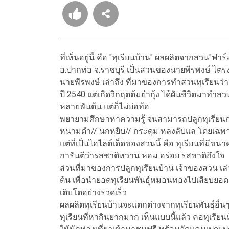
ที่เห็นอยู่นี้ คือ "ทุเรียนบ้าน" ผลผลิตจากสวน"ฟาร์ม
อ.ปากท่อ จ.ราชบุรี เป็นสวนของนายพีรพงษ์ ไต
นายพีรพงษ์ เล่าถึง ที่มาของการทำสวนทุเรียนว่า 
ปี 2540 แต่เกิดวิกฤตต้มยำกุ้ง ได้ผันชีวิตมาทำสว
หลายพันต้น แต่ก็ไม่ย่อท้อ
พยายามศึกษาหาความรู้ จนสามารถปลูกทุเรียนกว่า1
หนามดำ// นกหยิบ// กระดุม หลงลับแล โดยเฉพาะ
แต่ที่เป็นไฮไลต์เด็ดของสวนนี้ คือ ทุเรียนที่มีขนา
การันตีว่ารสชาติหวาน หอม อร่อย รสชาติถึงใจ
ส่วนที่มาของการปลูกทุเรียนบ้าน เจ้าของสวน เล
ต้น เพื่อนำยอดทุเรียนพันธุ์หมอนทองไปเสียบย
เติบโตอย่างรวดเร็ว
ผลผลิตทุเรียนบ้านจะแตกต่างจากทุเรียนพันธุ์อื่นๆ
ทุเรียนที่หากินยากมาก เห็นแบบนี้แล้ว คอทุเรี