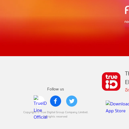
T
E
Follow us
อ
Copyright © True Digital Group Company Limited.
All rights reserved