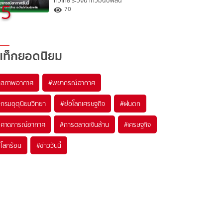
ทั่วไทย ระวังน้ำท่วมฉับพลัน
5
70
แท็กยอดนิยม
#
สภาพอากาศ
#
พยากรณ์อากาศ
#
กรมอุตุนิยมวิทยา
#
ย่อโลกเศรษฐกิจ
#
ฝนตก
#
คาดการณ์อากาศ
#
การตลาดเงินล้าน
#
เศรษฐกิจ
#
โลกร้อน
#
ข่าววันนี้