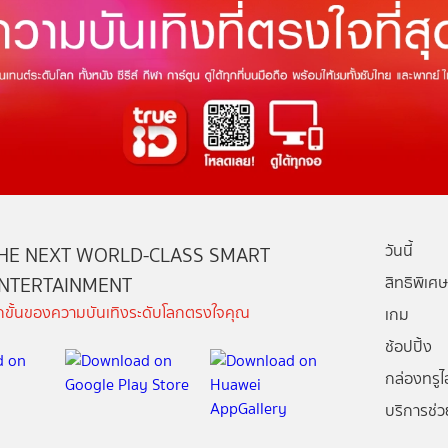
วันนี้
HE NEXT WORLD-CLASS SMART
NTERTAINMENT
สิทธิพิเศษ
ีกขั้นของความบันเทิงระดับโลกตรงใจคุณ
เกม
ช้อปปิ้ง
กล่องทรูไอ
บริการช่ว