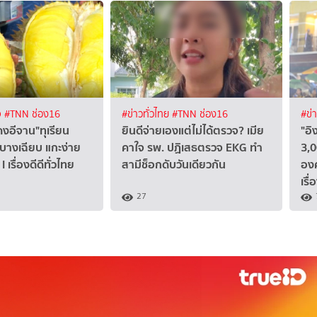
จ
#TNN ช่อง16
#ข่าวทั่วไทย
#TNN ช่อง16
#ข่
อีจาน"ทุเรียน
ยินดีจ่ายเองแต่ไม่ได้ตรวจ? เมีย
"อิ
กบางเฉียบ แกะง่าย
คาใจ รพ. ปฏิเสธตรวจ EKG ทำ
3,0
I เรื่องดีดีทั่วไทย
สามีช็อกดับวันเดียวกัน
อง
เรื
27