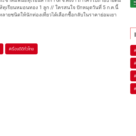
ะชาสัมพันธ์ทุเรียนสาริกา GI จ.พังงา ถ้าใครไปถ่ายป้ายต้น
ทุเรียนหมอนทอง 1 ลูก // ใครสนใจ ปักหมุดวันที่ 5 ก.ค.นี้
ีกหลายชนิดให้นักท่องเที่ยวได้เลือกซื้อกลับในราคาย่อมเยา
#
เรื่องดีดีทั่วไทย