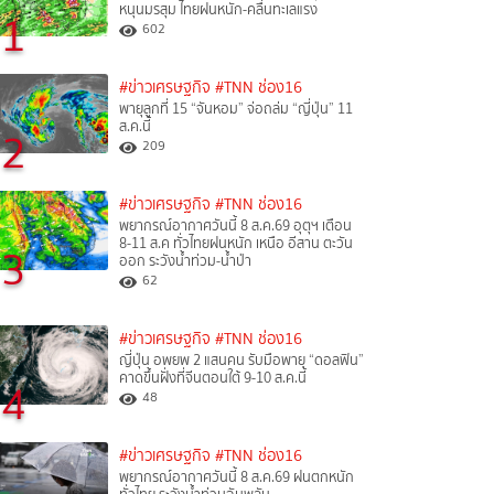
หนุนมรสุม ไทยฝนหนัก-คลื่นทะเลแรง
1
602
#ข่าวเศรษฐกิจ
#TNN ช่อง16
พายุลูกที่ 15 “จันหอม” จ่อถล่ม “ญี่ปุ่น” 11
ส.ค.นี้
2
209
#ข่าวเศรษฐกิจ
#TNN ช่อง16
พยากรณ์อากาศวันนี้ 8 ส.ค.69 อุตุฯ เตือน
8-11 ส.ค ทั่วไทยฝนหนัก เหนือ อีสาน ตะวัน
3
ออก ระวังน้ำท่วม-น้ำป่า
62
#ข่าวเศรษฐกิจ
#TNN ช่อง16
ญี่ปุ่น อพยพ 2 แสนคน รับมือพายุ “ดอลฟิน”
คาดขึ้นฝั่งที่จีนตอนใต้ 9-10 ส.ค.นี้
4
48
#ข่าวเศรษฐกิจ
#TNN ช่อง16
พยากรณ์อากาศวันนี้ 8 ส.ค.69 ฝนตกหนัก