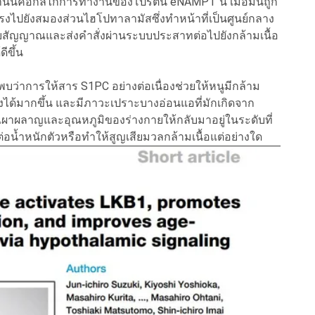
งานนี้คือกลไกการทำงานของโปรตีน eNAMPT นี้ เมื่อมันถูก
ตรงไปยังสมองส่วนไฮโปทาลามัสซึ่งทำหน้าที่เป็นศูนย์กลาง
บสัญญาณและส่งคำสั่งผ่านระบบประสาทต่อไปยังกล้ามเนื้อ
ดีขึ้น
บว่าการให้สาร S1PC อย่างต่อเนื่องช่วยให้หนูมีกล้าม
แรงได้มากขึ้น และมีภาวะเปราะบางอ่อนแอที่มักเกิดจาก
เผาผลาญและอุณหภูมิของร่างกายให้กลับมาอยู่ในระดับที่
ต่อน้ำหนักตัวหรือทำให้สูญเสียมวลกล้ามเนื้อแต่อย่างใด