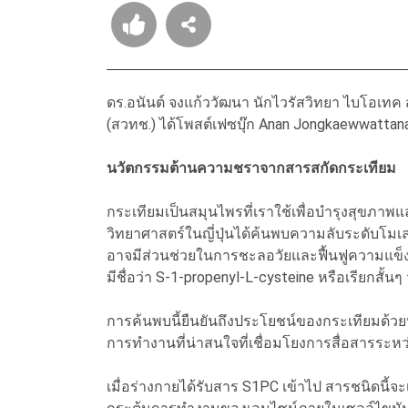
ดร.อนันต์ จงแก้ววัฒนา นักไวรัสวิทยา ไบโอเท
(สวทช.) ได้โพสต์เฟซบุ๊ก Anan Jongkaewwattana
นวัตกรรมต้านความชราจากสารสกัดกระเทียม
กระเทียมเป็นสมุนไพรที่เราใช้เพื่อบำรุงสุขภาพแ
วิทยาศาสตร์ในญี่ปุ่นได้ค้นพบความลับระดับโมเลกุ
อาจมีส่วนช่วยในการชะลอวัยและฟื้นฟูความแข็งแ
มีชื่อว่า S-1-propenyl-L-cysteine หรือเรียกสั้
การค้นพบนี้ยืนยันถึงประโยชน์ของกระเทียมด้วย
การทำงานที่น่าสนใจที่เชื่อมโยงการสื่อสารระหว
เมื่อร่างกายได้รับสาร S1PC เข้าไป สารชนิดนี้จะ