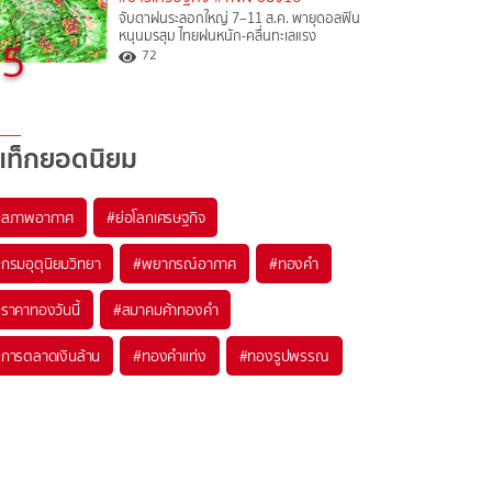
จับตาฝนระลอกใหญ่ 7–11 ส.ค. พายุดอลฟิน
หนุนมรสุม ไทยฝนหนัก-คลื่นทะเลแรง
5
72
แท็กยอดนิยม
#
สภาพอากาศ
#
ย่อโลกเศรษฐกิจ
#
กรมอุตุนิยมวิทยา
#
พยากรณ์อากาศ
#
ทองคำ
#
ราคาทองวันนี้
#
สมาคมค้าทองคำ
#
การตลาดเงินล้าน
#
ทองคำแท่ง
#
ทองรูปพรรณ