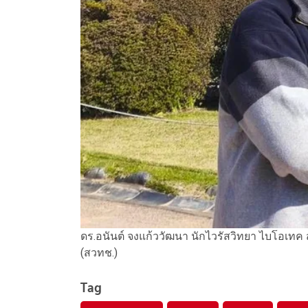
ดร.อนันต์ จงแก้ววัฒนา นักไวรัสวิทยา ไบโอเท
(สวทช.)
Tag