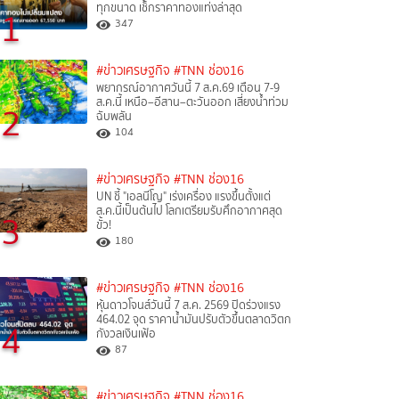
ทุกขนาด เช็กราคาทองแท่งล่าสุด
1
347
#ข่าวเศรษฐกิจ
#TNN ช่อง16
พยากรณ์อากาศวันนี้ 7 ส.ค.69 เตือน 7-9
ส.ค.นี้ เหนือ–อีสาน–ตะวันออก เสี่ยงน้ำท่วม
2
ฉับพลัน
104
#ข่าวเศรษฐกิจ
#TNN ช่อง16
UN ชี้ "เอลนีโญ" เร่งเครื่อง แรงขึ้นตั้งแต่
ส.ค.นี้เป็นต้นไป โลกเตรียมรับศึกอากาศสุด
3
ขั้ว!
180
#ข่าวเศรษฐกิจ
#TNN ช่อง16
หุ้นดาวโจนส์วันนี้ 7 ส.ค. 2569 ปิดร่วงแรง
464.02 จุด ราคาน้ำมันปรับตัวขึ้นตลาดวิตก
4
กังวลเงินเฟ้อ
87
#ข่าวเศรษฐกิจ
#TNN ช่อง16