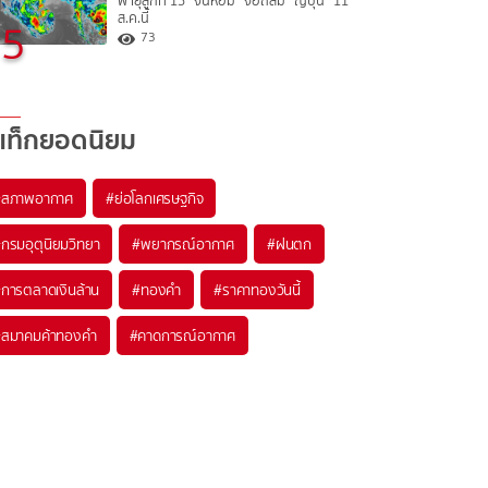
พายุลูกที่ 15 “จันหอม” จ่อถล่ม “ญี่ปุ่น” 11
ส.ค.นี้
5
73
แท็กยอดนิยม
#
สภาพอากาศ
#
ย่อโลกเศรษฐกิจ
#
กรมอุตุนิยมวิทยา
#
พยากรณ์อากาศ
#
ฝนตก
#
การตลาดเงินล้าน
#
ทองคำ
#
ราคาทองวันนี้
#
สมาคมค้าทองคำ
#
คาดการณ์อากาศ