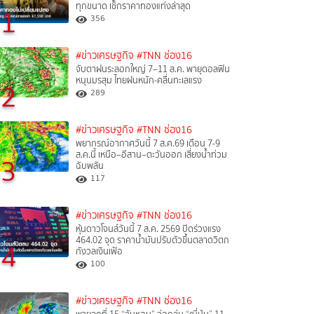
ทุกขนาด เช็กราคาทองแท่งล่าสุด
1
356
#ข่าวเศรษฐกิจ
#TNN ช่อง16
จับตาฝนระลอกใหญ่ 7–11 ส.ค. พายุดอลฟิน
หนุนมรสุม ไทยฝนหนัก-คลื่นทะเลแรง
2
289
#ข่าวเศรษฐกิจ
#TNN ช่อง16
พยากรณ์อากาศวันนี้ 7 ส.ค.69 เตือน 7-9
ส.ค.นี้ เหนือ–อีสาน–ตะวันออก เสี่ยงน้ำท่วม
3
ฉับพลัน
117
#ข่าวเศรษฐกิจ
#TNN ช่อง16
หุ้นดาวโจนส์วันนี้ 7 ส.ค. 2569 ปิดร่วงแรง
464.02 จุด ราคาน้ำมันปรับตัวขึ้นตลาดวิตก
4
กังวลเงินเฟ้อ
100
#ข่าวเศรษฐกิจ
#TNN ช่อง16