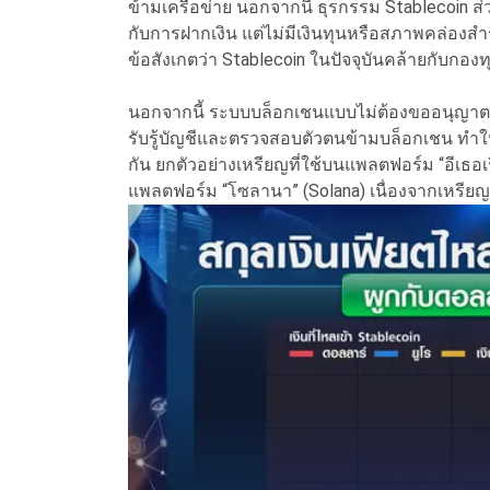
ข้ามเครือข่าย นอกจากนี้ ธุรกรรม Stablecoin ส
กับการฝากเงิน แต่ไม่มีเงินทุนหรือสภาพคล่องสำ
ข้อสังเกตว่า Stablecoin ในปัจจุบันคล้ายกับกอง
นอกจากนี้ ระบบบล็อกเชนแบบไม่ต้องขออนุญาตที
รับรู้บัญชีและตรวจสอบตัวตนข้ามบล็อกเชน ทำ
กัน ยกตัวอย่างเหรียญที่ใช้บนแพลตฟอร์ม “อีเธอเรี
แพลตฟอร์ม “โซลานา” (Solana) เนื่องจากเหรียญเ