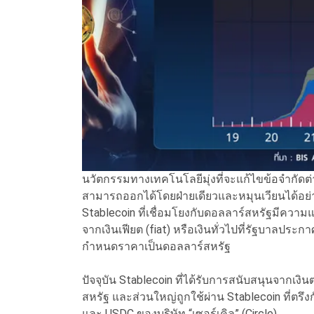
นวัตกรรมทางเทคโนโลยีมุ่งที่จะแก้ไขข้อจำกัดต่าง ๆ
สามารถออกได้โดยฝ่ายเดียวและหมุนเวียนได้อย่
Stablecoin ที่เชื่อมโยงกับดอลลาร์สหรัฐมีความแ
จากเงินเฟียต (fiat) หรือเงินทั่วไปที่รัฐบาลประก
กำหนดราคาเป็นดอลลาร์สหรัฐ
ปัจจุบัน Stablecoin ที่ได้รับการสนับสนุนจากเงิน
สหรัฐ และส่วนใหญ่ถูกใช้ผ่าน Stablecoin ที่ตรึง
และ USDC ของบริษัท “เซอร์เคิล” (Circle)