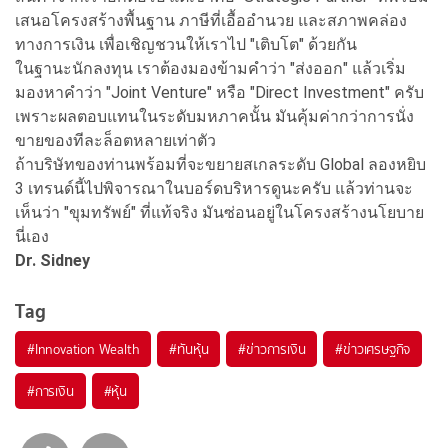
เสนอโครงสร้างพื้นฐาน ภาษีที่เอื้ออำนวย และสภาพคล่อง
ทางการเงิน เพื่อเชิญชวนให้เราไป "เติบโต" ด้วยกัน
ในฐานะนักลงทุน เราต้องมองข้ามคำว่า "ส่งออก" แล้วเริ่ม
มองหาคำว่า "Joint Venture" หรือ "Direct Investment" ครับ
เพราะผลตอบแทนในระดับมหภาคนั้น มันคุ้มค่ากว่าการนั่ง
ขายของทีละล็อตหลายเท่าตัว
ถ้าบริษัทของท่านพร้อมที่จะขยายสเกลระดับ Global ลองหยิบ
3 เทรนด์นี้ไปพิจารณาในบอร์ดบริหารดูนะครับ แล้วท่านจะ
เห็นว่า "ขุมทรัพย์" ที่แท้จริง มันซ่อนอยู่ในโครงสร้างนโยบาย
นี่เอง
Dr. Sidney
Tag
#
Innovation Wealth
#
ทันหุ้น
#
ข่าวการเงิน
#
ข่าวเศรษฐกิจ
#
การเงิน
#
หุ้น