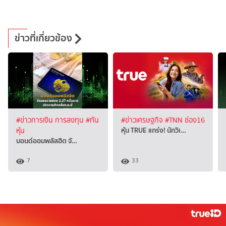
ข่าวที่เกี่ยวข้อง
#ข่าวการเงิน การลงทุน
#ทัน
#ข่าวเศรษฐกิจ
#TNN ช่อง16
หุ้น TRUE แกร่ง! นักวิเ…
หุ้น
บอนด์ออมพลัสฮิต จั…
7
33