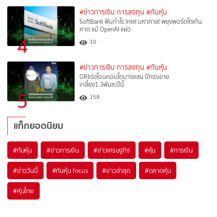
#ข่าวการเงิน การลงทุน
#ทันหุ้น
SoftBank ฟันกำไร Intel มหาศาล! พยุงพอร์ตโตเกิน
คาด แม้ OpenAI แผ่ว
4
10
#ข่าวการเงิน การลงทุน
#ทันหุ้น
ORIเร่งโอนคอนโดบางแสน ปักธงขาย
เกลี้ยง1.3พันล.ปีนี้
5
158
แท็กยอดนิยม
#
ทันหุ้น
#
ข่าวการเงิน
#
ข่าวเศรษฐกิจ
#
หุ้น
#
การเงิน
#
ข่าววันนี้
#
ทันหุ้น focus
#
ข่าวล่าสุด
#
ตลาดหุ้น
#
หุ้นไทย