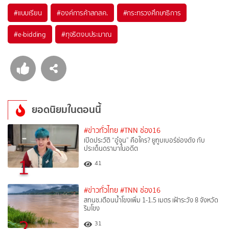
#
แบบเรียน
#
องค์การค้าสกสค.
#
กระทรวงศึกษาธิการ
#
e-bidding
#
ทุจริตงบประมาณ
ยอดนิยมในตอนนี้
#ข่าวทั่วไทย
#TNN ช่อง16
เปิดประวัติ “อู๋จุน” คือใคร? ยูทูบเบอร์ช่องดัง กับ
ประเด็นดรามาในอดีต
1
41
#ข่าวทั่วไทย
#TNN ช่อง16
สทนช.เตือนน้ำโขงเพิ่ม 1-1.5 เมตร เฝ้าระวัง 8 จังหวัด
ริมโขง
2
31