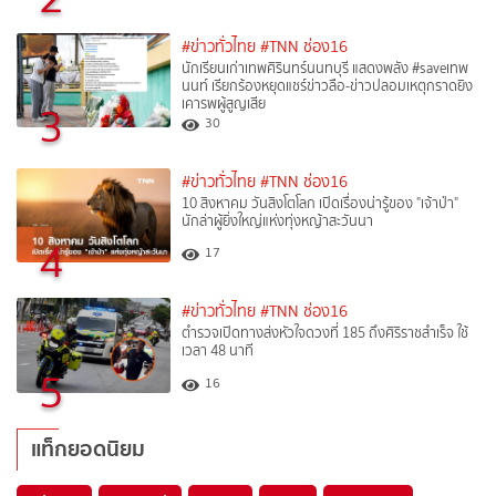
#ข่าวทั่วไทย
#TNN ช่อง16
นักเรียนเก่าเทพศิรินทร์นนทบุรี แสดงพลัง #saveเทพ
นนท์ เรียกร้องหยุดแชร์ข่าวลือ-ข่าวปลอมเหตุกราดยิง
เคารพผู้สูญเสีย
3
30
#ข่าวทั่วไทย
#TNN ช่อง16
10 สิงหาคม วันสิงโตโลก เปิดเรื่องน่ารู้ของ "เจ้าป่า"
นักล่าผู้ยิ่งใหญ่แห่งทุ่งหญ้าสะวันนา
4
17
#ข่าวทั่วไทย
#TNN ช่อง16
ตำรวจเปิดทางส่งหัวใจดวงที่ 185 ถึงศิริราชสำเร็จ ใช้
เวลา 48 นาที
5
16
แท็กยอดนิยม