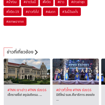
#
น้ำท่วม
#
ข่าววันนี้
#
โควิด
#
ข่าว
#
ข่าวล่าสุด
#
โควิด-19
#
ข่าวทั่วไป
#
ฝนตก
#
วันนี้วันอะไร
#
สภาพอากาศ
ข่าวที่เกี่ยวข้อง
#TNN เจาะข่าว
#TNN ช่อง16
#ข่าวทั่วไทย
#TNN ช่อง16
เช็กรายชื่อ! สรุปมติครม. …
มิติใหม่ รมช.ศึษาธิการ ลงแข่ง
…