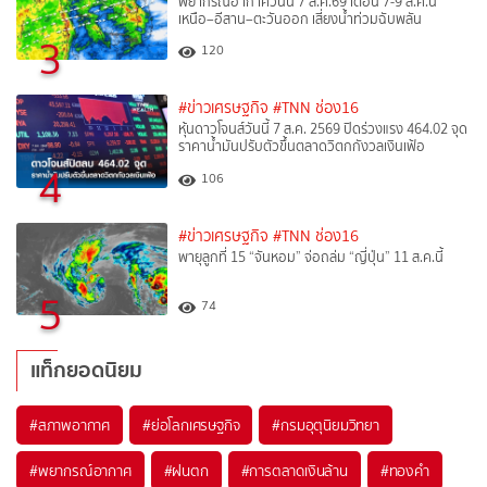
พยากรณ์อากาศวันนี้ 7 ส.ค.69 เตือน 7-9 ส.ค.นี้
เหนือ–อีสาน–ตะวันออก เสี่ยงน้ำท่วมฉับพลัน
3
120
#ข่าวเศรษฐกิจ
#TNN ช่อง16
หุ้นดาวโจนส์วันนี้ 7 ส.ค. 2569 ปิดร่วงแรง 464.02 จุด
ราคาน้ำมันปรับตัวขึ้นตลาดวิตกกังวลเงินเฟ้อ
4
106
#ข่าวเศรษฐกิจ
#TNN ช่อง16
พายุลูกที่ 15 “จันหอม” จ่อถล่ม “ญี่ปุ่น” 11 ส.ค.นี้
5
74
แท็กยอดนิยม
#
สภาพอากาศ
#
ย่อโลกเศรษฐกิจ
#
กรมอุตุนิยมวิทยา
#
พยากรณ์อากาศ
#
ฝนตก
#
การตลาดเงินล้าน
#
ทองคำ