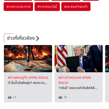
#
คาดการณ์อากาศ
#
ราคาทองวันนี้
#
สมาคมค้าทองคำ
ข่าวที่เกี่ยวข้อง
#ข่าวเศรษฐกิจ
#TNN ช่อง16
#ข่าวต่างประเทศ
#TNN
ทำไมน้ำมันยังพุ่ง? สงคราม…
ช่อง16
“ทรัมป์” ลงนามจำกัดสิทธิสั…
15
18