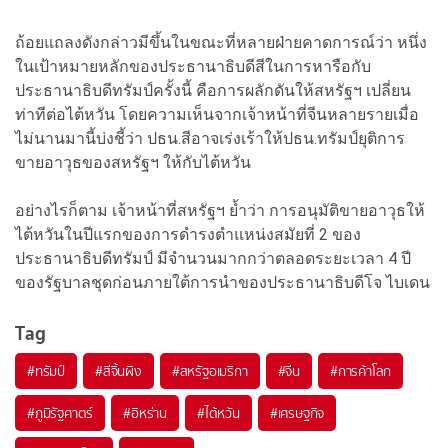
ถ้อยแถลงดังกล่าวมีขึ้นในขณะที่หลายฝ่ายคาดการณ์ว่า หนึ่ง
ในเป้าหมายหลักของประธานาธิบดีสีในการหารือกับ
ประธานาธิบดีทรัมป์ครั้งนี้ คือการผลักดันให้สหรัฐฯ เปลี่ยน
ท่าทีต่อไต้หวัน โดยความเห็นจากเจ้าหน้าที่จีนหลายรายเมื่อ
ไม่นานมานี้บ่งชี้ว่า ปธน.สีอาจเร่งเร้าให้ปธน.ทรัมป์ยุติการ
ขายอาวุธของสหรัฐฯ ให้กับไต้หวัน
อย่างไรก็ตาม เจ้าหน้าที่สหรัฐฯ ย้ำว่า การอนุมัติขายอาวุธให้
ไต้หวันในปีแรกของการดำรงตำแหน่งสมัยที่ 2 ของ
ประธานาธิบดีทรัมป์ มีจำนวนมากกว่าตลอดระยะเวลา 4 ปี
ของรัฐบาลชุดก่อนภายใต้การนำของประธานาธิบดีโจ ไบเดน
Tag
#
ทรัมป์
#
สีจิ้นผิง
#
สหรัฐอเมริกา
#
จีน
#
การค้าโลก
#
ภูมิรัฐศาตร์
#
อิหร่าน
#
ไต้หวัน
#
เศรษฐกิจ