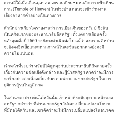
เกาหลีใต้เมื่อเดือนตุลาคม จะร่วมเยี่ยมชมหอสักการะฟ้าเทียน
ถาน (Temple of Heaven) ในช่วงบ่าย ก่อนจะเข้าร่วมงาน
เลี้ยงอาหารค่ำอย่างเป็นทางการ
สำนักข่าวเกียวโดรายงานว่า การเยือนจีนของทรัมป์ ซึ่งนับ
เป็นครั้งแรกของประธานาธิบดีสหรัฐฯ ตั้งแต่การเยือนครั้ง
หลังสุดเมื่อปี 2560 จะยังคงดำเนินต่อไป แม้ว่าสงครามอิหร่าน
จะยังคงยืดเยื้อและสถานการณ์ในตะวันออกกลางยังคงมี
ความไม่แน่นอน
เจ้าหน้าที่ระบุว่า ทรัมป์ได้พูดคุยกับประธานาธิบดีสีหลายครั้ง
เกี่ยวกับความขัดแย้งดังกล่าว และผู้นำสหรัฐฯ คาดว่าจะมีการ
หารืออย่างต่อเนื่องเกี่ยวกับความพยายามของสหรัฐฯ ในการ
ยุติการสู้รบในภูมิภาค
ในส่วนของประเด็นไต้หวันนั้น เจ้าหน้าที่ระดับสูงรายหนึ่งของ
สหรัฐฯ กล่าวว่า ที่ผ่านมาสหรัฐฯ ไม่เคยเปลี่ยนแปลงนโยบาย
ที่มีต่อไต้หวัน และเขาคิดว่าจะไม่มีการเปลี่ยนแปลงในอนาคต