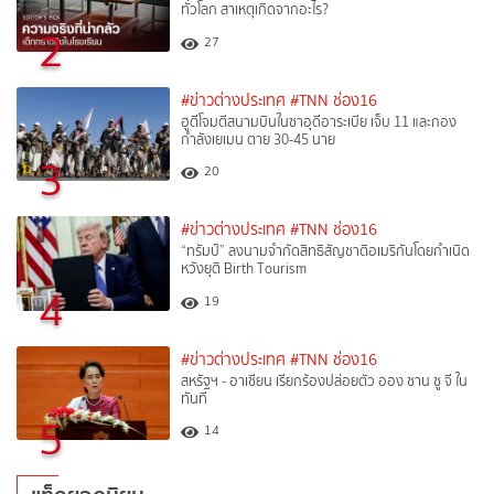
ทั่วโลก สาเหตุเกิดจากอะไร?
2
27
#ข่าวต่างประเทศ
#TNN ช่อง16
ฮูตีโจมตีสนามบินในซาอุดีอาระเบีย เจ็บ 11 และกอง
กำลังเยเมน ตาย 30-45 นาย
3
20
#ข่าวต่างประเทศ
#TNN ช่อง16
“ทรัมป์” ลงนามจำกัดสิทธิสัญชาติอเมริกันโดยกำเนิด
หวังยุติ Birth Tourism
4
19
#ข่าวต่างประเทศ
#TNN ช่อง16
สหรัฐฯ - อาเซียน เรียกร้องปล่อยตัว ออง ซาน ซู จี ใน
ทันที
5
14