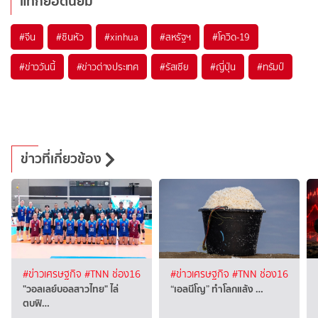
แท็กยอดนิยม
#
จีน
#
ซินหัว
#
xinhua
#
สหรัฐฯ
#
โควิด-19
#
ข่าววันนี้
#
ข่าวต่างประเทศ
#
รัสเซีย
#
ญี่ปุ่น
#
ทรัมป์
ข่าวที่เกี่ยวข้อง
#ข่าวเศรษฐกิจ
#TNN ช่อง16
#ข่าวเศรษฐกิจ
#TNN ช่อง16
"วอลเลย์บอลสาวไทย" ไล่
“เอลนีโญ” ทำโลกแล้ง …
ตบฟิ…